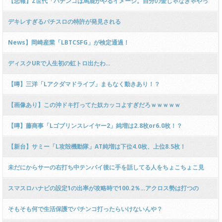
【悲報】Z世代「パチンコは馬鹿がやるイメージ。自分の金じゃなきゃやっ
じる」等
ていいかなｗ」
デキレすぎるパチスロの特許が発見される
News】岡崎産業「LBTCSFG」が検定通過！
ディスクURで人生初の虹トロ出たわ…
【噂】三洋「Lアクダマドライブ」まもなく動きあり！？
【画像あり】この沖ドキ打ってた奴カッコよすぎだろｗｗｗｗｗ
【噂】藤商事「Lゴブリンスレイヤー2」純増は2.8枚or6.0枚！？
【新台】サミー「L攻殻機動隊」AT純増は下位4.0枚、上位8.5枚！
未だにからサーの右打ち中テンパイ後に手を話してる人をちょこちょこ見
る。凄く勿体ないから気づいたら教えてるけどお節介かなとも思うし悩まし
スマスロハナビの設定1の出率が攻略時で100.2％…アクロス勢は打つの
い
か！？
そもそも何で生活保護でパチンコ打ったらいけないんや？