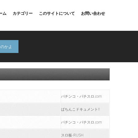
ーム
カテゴリー
このサイトについて
お問い合わせ
いのかよ
パチンコ・パチスロ.com
ぱちんこドキュメント!!
パチンコ・パチスロ.com
スロ板-RUSH