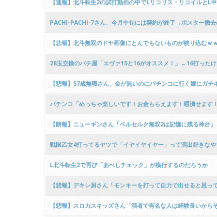
【速報】北斗転生2の試打動画の中でLリコリス・リコイルとL
PACHI-PACHI-7さん、今月中旬には契約が終了→ポスター
【悲報】北斗無双のドヤ画像にとんでもないものが映り込むｗ
28玉交換のパチ屋「エヴァ15と16がオススメ！」←16打った
【悲報】57歳無職さん、金が無いのにパチンコに行く嫁にガチ
パチンコ「めっちゃ楽しいです！お金もらえます！暇潰せます
【朗報】ニューギンさん「ベルセルク無双2は記憶に残る神台」
戦国乙女4打ってるヤツで「イヤイヤイヤー」って演出好きなや
L北斗転生2で再び「あべしチェック」が横行するのだろうか
【悲報】デキレ厨さん「モンキーを打って自力で出せると思っ
【悲報】スロカスキッズさん「演者で有名な人は経験長いから