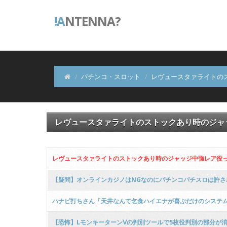
!A
NTENNA?
パチンコ・スロット
レヴュースタァライトの
レヴュースタァライトのストックあり時のジャ
レヴュースタァライトのストックあり時のジャッジ中強レア役っ
【疑問】オンラインカジノはNGなのにパチンコパチスロは許さ
ハナビ打ちさん「天井なんて乞食ハイエナが喜ぶだけのシステ
【恐怖】LモンキーターンⅤの判別ツールで5枚役判別の部分が