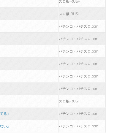
スロ板-RUSH
スロ板-RUSH
パチンコ・パチスロ.com
パチンコ・パチスロ.com
パチンコ・パチスロ.com
パチンコ・パチスロ.com
パチンコ・パチスロ.com
パチンコ・パチスロ.com
スロ板-RUSH
てる」
パチンコ・パチスロ.com
ない」
パチンコ・パチスロ.com