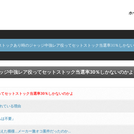
ホ
ストックあり時のジャッジ中強レア役ってセットストック当選率30％しかな
ッジ中強レア役ってセットストック当選率30％しかないのかよ
てセットストック当選率30％しかないのかよ
れている理由
ムは不要」
消えた模様…メーカー激オコ案件だったのか…