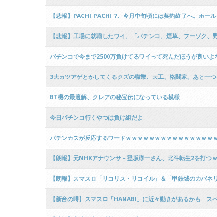
【悲報】PACHI-PACHI-7、今月中旬頃には契約終了へ。ホ
【悲報】工場に就職したワイ、「パチンコ、煙草、フーゾク、
パチンコで今まで2500万負けてるワイって死んだほうが良いよ
3大カツアゲとかしてくるクズの職業、大工、格闘家、あと一つ
BT機の最適解、クレアの秘宝伝になっている模様
今日パチンコ行くやつは負け組だよ
パチンカスが反応するワードｗｗｗｗｗｗｗｗｗｗｗｗｗｗｗ
【朗報】元NHKアナウンサ－登坂淳一さん、北斗転生2を打つ
【朗報】スマスロ「リコリス・リコイル」＆「甲鉄城のカバネリ
【新台の噂】スマスロ「HANABI」に近々動きがあるかも ス