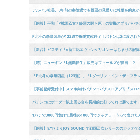
デルパラ社長、3年前の参院選でも投票の見返りに報酬を約束か
【朗報】平和「P戦国乙女7 終焉の関ヶ原」の実機アプリがパ
P北斗の拳暴凶星が123週で稼働貢献終了！バトンは2に渡され
【新台】ビスティ「e新世紀エヴァンゲリオン〜はじまりの記憶
【噂】ニューギン「L無職転生」販売はフィールズが担当！？
「P北斗の拳暴凶星（123週）」「Lダーリン・イン・ザ・フラ
【事前登録受付中】スマホ向けパチンコパチスロアプリ『スロパ
パチンコはボーダー以上回る台を長期的に打ってれば勝てます
1パチで3000円負けて最後の1000円でジャグラーうって負けた
【朗報】9/17よりJOY SOUND で戦国乙女シリーズのカラ