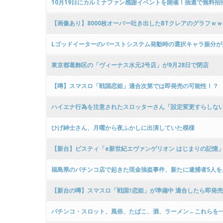
10月19日にカルミナファン感謝イベントを開催！抽選で無料
【画像あり】8000枚オーバー吐き出したBTクレアのグラフｗ
Lゴッドイーターのバーストシステム発動時の選択キャラ振分が
東京都葛飾区の「ヴィーナス水元2号店」が9月28日で閉店
【噂】スマスロ「戦国恋姫」適合次第では即発売の可能性！？
ハイエナ行為を注意されたスロッターさん「設定変更すらしな
ひげ紳士さん、月曜から夜ふかしに出演していた模様
【新台】ビスティ「e新世紀エヴァンゲリオン はじまりの記憶
福島県のパチンコ店で起きた現金強盗事件、新たに逮捕者5人を
【新台の噂】スマスロ「戦国†恋姫」が準備中 適合したら即発
パチンコ・スロット、風俗、たばこ、酒、ラーメン←これらを