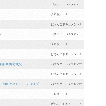
パチンコ・パチスロ.com
スロ板-RUSH
ぱちんこドキュメント!!
ｗ
パチンコ・パチスロ.com
スロ板-RUSH
ぱちんこドキュメント!!
映、新台最速試打など
パチンコ・パチスロ.com
ぱちんこドキュメント!!
回+残保4回のショートSTタイプ
パチンコ・パチスロ.com
スロ板-RUSH
ぱちんこドキュメント!!