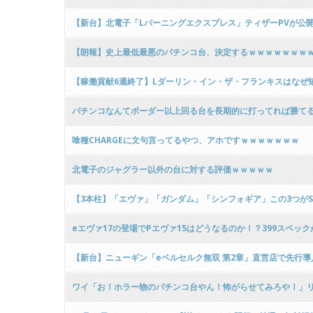
【新台】北電子「Lバーニングエクスプレス」ティザーPVが公開
【朗報】史上最低最悪のパチンコ台、決定するｗｗｗｗｗｗｗ
【稼働貢献6週終了】Lダーリン・イン・ザ・フランキスはなぜ
パチンコなんてボーダー以上回る台を長期的に打ってれば勝て
喰種CHARGEに文句言ってるやつ、アホですｗｗｗｗｗｗｗ
北電子のジャグラー以外の台に対する評価ｗｗｗｗｗ
【3本柱】「エヴァ」「ガンダム」「シンフォギア」この3つがS
eエヴァ17の登場でPエヴァ15はどうなるのか！？399スペッ
【新台】ニューギン「eベルセルク無双 第2章」直営店で先行
ワイ「お！ホラー物のパチンコ台やん！怖がらせてみろや！」