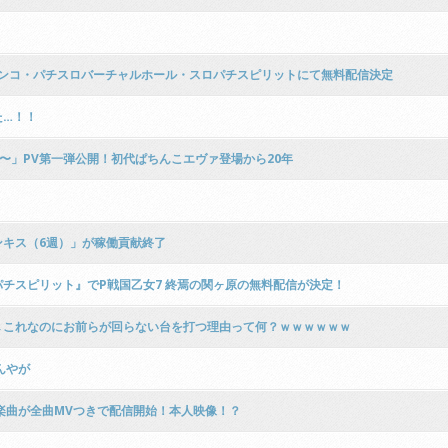
チンコ・パチスロバーチャルホール・スロパチスピリットにて無料配信決定
た…！！
〜」PV第一弾公開！初代ぱちんこエヴァ登場から20年
ンキス（6週）」が稼働貢献終了
チスピリット』でP戦国乙女7 終焉の関ヶ原の無料配信が決定！
←これなのにお前らが回らない台を打つ理由って何？ｗｗｗｗｗｗ
んやが
オケ楽曲が全曲MVつきで配信開始！本人映像！？