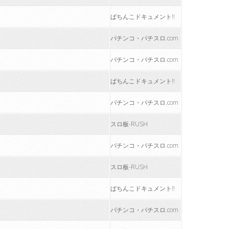
ぱちんこドキュメント!!
パチンコ・パチスロ.com
パチンコ・パチスロ.com
ぱちんこドキュメント!!
パチンコ・パチスロ.com
スロ板-RUSH
パチンコ・パチスロ.com
スロ板-RUSH
ぱちんこドキュメント!!
パチンコ・パチスロ.com