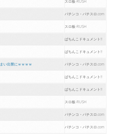
スロ板-RUSH
パチンコ・パチスロ.com
スロ板-RUSH
ぱちんこドキュメント!!
ぱちんこドキュメント!!
まい出禁にｗｗｗｗ
パチンコ・パチスロ.com
ぱちんこドキュメント!!
ぱちんこドキュメント!!
スロ板-RUSH
パチンコ・パチスロ.com
パチンコ・パチスロ.com