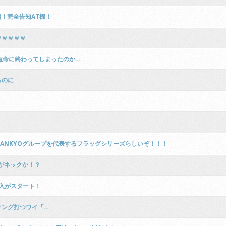
！完全告知AT機！
ｗｗｗｗｗ
短命に終わってしまったのか…
るのに
ANKYOグループを代表するフラッグシリーズらしいぞ！！！
クがネックか！？
導入がスタート！
リング打つワイ「…