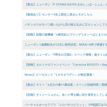
【新台】ニューギン「P STEINS;GATE0 まゆしぃば～じ
【動画あり】モンキーⅤ史上歴史に残るヒキがこちら
パチンカスがタバコ吸いながら店の植え込みに立ちションして
【朗報】話題の新機種「e新世紀エヴァンゲリオン〜はじまり
ニューギン L無職転生が12月に発売決定。MIRAI-H枠で登場す
【新台】ニューギン「P野生の王国6」スペック情報！遊タイム
【朗報】カルミナのファンイベント「Carmina BOOST!!～B
News】ピーセカンド「Lオキオウデン」が検定通過！
【新台】サミー「e北斗の拳11暴凶星」スペック詳細判明！図柄揃い1
【悲報】サトシーニョさん、全ハナ専を敵に回す発言をしてし
バーチャルホールアプリ「スロパチスピリット」でP戦国乙女7