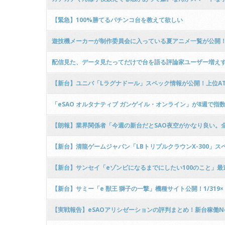
【緊急】100%勝てるパチンコ台を教えて欲しい
遊技機メーカーが制作委員会に入っている夏アニメ一覧が公開
配信見た、データ見たってだけで台を語る評論家ユーザー増え
【新台】ユニバ「Lラグナドール」スペック情報が公開！上位A
「eSAO オルタナティブ ガンゲイル・オンライン」が8週で指
【朗報】業界関係者「今週の新台だとSAO夜空がかなり良い。全国
【新台】清龍ゲームジャパン「LBトリプルクラウンX-300」スペ
【新台】サンセイ「eゾンビになるまでにしたい100のこと」
【新台】サミー「e 獣王 獅子の一撃」機種サイト公開！1/319×ド
【実戦報告】eSAOアリシゼーションの評判まとめ！新台稼働N