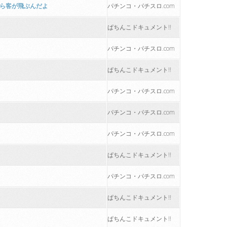
ら客が飛ぶんだよ
パチンコ・パチスロ.com
ぱちんこドキュメント!!
パチンコ・パチスロ.com
ぱちんこドキュメント!!
パチンコ・パチスロ.com
パチンコ・パチスロ.com
パチンコ・パチスロ.com
ぱちんこドキュメント!!
パチンコ・パチスロ.com
ぱちんこドキュメント!!
ぱちんこドキュメント!!