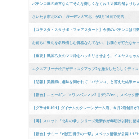
パチンコ屋の経営なんてそんな難しくなくね？近隣店舗よりち
さいたま市北区の「ガーデン大宮北」が8月16日で閉店
【コテスタ・スタサポ・フェアスタート】今後のパチンコは回
お前らに豊丸を名残惜しむ資格なんてない、お前らが打たなか
【重要】戦国乙女のママ枠をハッキリさせよう。イエヤスちゃ
エクスアリーナ松戸がディスクアップ2を撤去したらしくディス
【悲報】美容師に趣味を聞かれて「パチンコ」と答えた結果ｗ
【新台】ニューギン「eワンパンマン2 甘デジVer.」スペック情
【グラオRUSH】ダイナムのクレーンゲーム店、今月2店舗目
【噂】スロット「北斗の拳」シリーズ最新作が年明け以降に登
【新台】サミー「e獣王 獅子の一撃」スペック情報が公開！1/3