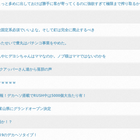
ょっと多めに出しておけば勝手に客が寄ってくるのに強欲すぎて極限まで搾り取るか
数固定系必須でいいよな。そして釘は完全に廃止するべき
ったせいで豊丸はパチンコ事業をやめた。
んやヒデヨシちゃんはママなのか。ノブ様はママではないのかを
クアッパーさん達から落胆の声
ｗｗｗｗｗ
報！デカヘソ搭載でRUSH中は5000個大当たり有！
が富山県にグランドオープン決定
場か！？
19のデカヘソタイプ！