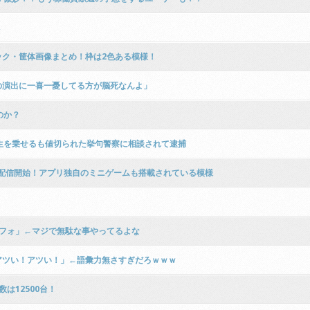
ペック・筐体画像まとめ！枠は2色ある模様！
の演出に一喜一憂してる方が脳死なんよ」
のか？
生を乗せるも値切られた挙句警察に相談されて逮捕
が配信開始！アプリ独自のミニゲームも搭載されている模様
フォ」←マジで無駄な事やってるよな
アツい！アツい！」←語彙力無さすぎだろｗｗｗ
は12500台！