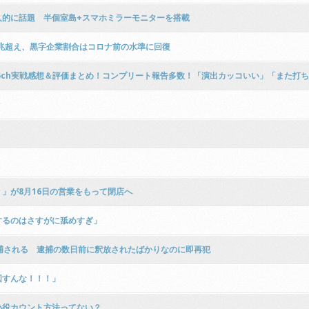
人的に話題 半個室島+スマホミラーモニターを搭載
2兆超え、黒字企業割合はコロナ前の水準に回復
X」5ch実戦感想＆評価まとめ！コンプリート報告多数！「演出カッコいい」「また打
？
」が8月16日の営業をもって閉店へ
するのはさすがに舐めすぎ」
捕される 逮捕の数日前に釈放されたばかりなのに即再犯
図すんな！！！」
小役カウント方法ってない？