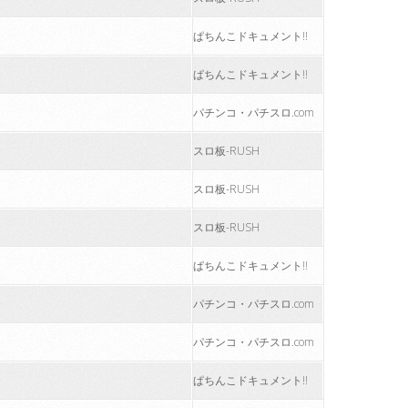
ぱちんこドキュメント!!
ぱちんこドキュメント!!
パチンコ・パチスロ.com
スロ板-RUSH
スロ板-RUSH
スロ板-RUSH
ぱちんこドキュメント!!
パチンコ・パチスロ.com
パチンコ・パチスロ.com
ぱちんこドキュメント!!