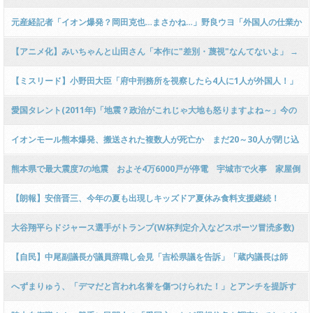
は俺だ！！！この〇〇〇〇(差別的表現)！！！！」
元産経記者「イオン爆発？岡田克也…まさかね…」野良ウヨ「外国人の仕業か
も」
【アニメ化】みいちゃんと山田さん「本作に"差別・蔑視"なんてないよ」 →
いや障害者やその親に対する悪意ある描写ないか？
【ミスリード】小野田大臣「府中刑務所を視察したら4人に1人が外国人！」
支持者「4人に1人も？外国人犯罪者多すぎ
愛国タレント(2011年)「地震？政治がこれじゃ大地も怒りますよね～」今の
時代に左派の有名人が言ってたら絶対炎上するやろな
イオンモール熊本爆発、搬送された複数人が死亡か まだ20～30人が閉じ込
められ安否不明
熊本県で最大震度7の地震 およそ4万6000戸が停電 宇城市で火事 家屋倒
壊・怪我人情報多数、イオンモールで爆発音
【朗報】安倍晋三、今年の夏も出現しキッズドア夏休み食料支援継続！
大谷翔平らドジャース選手がトランプ(W杯判定介入などスポーツ冒涜多数)
に媚びへつらい地元ファンから失望の声 欠席したベッツとキケには称賛
【自民】中尾副議長が議員辞職し会見「吉松県議を告訴」「蔵内議長は師
匠」 福岡県議会“金銭授受疑惑
へずまりゅう、「デマだと言われ名誉を傷つけられた！」とアンチを提訴す