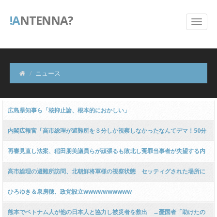
!A
NTENNA?
ニュース
広島県知事ら「核抑止論、根本的におかしい」
内閣広報官「高市総理が避難所を３分しか視察しなかったなんてデマ！50分
いたぞ
再審見直し法案、稲田朋美議員らが頑張るも敗北し冤罪当事者が失望する内
容に終わる
高市総理の避難所訪問、北朝鮮将軍様の視察状態 セッティグされた場所に
登場し 「ここは快適で至れり尽くせり、日本人で良かった」と賛美を受け
ひろゆき＆泉房穂、政党設立wwwwwwwwww
る しかし他の避難所では…
熊本でベトナム人が他の日本人と協力し被災者を救出 →憂国者「助けたの