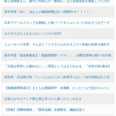
るも敗訴wwwww
陸上自衛隊さん、勝手に民間人の「愛国心」など思想信条を調査してたのが
バレる
高市早苗（65）「あたしの睡眠時間は0～3時間やぞ！！！！」
日本でワールドカップを開催した時ハーフタイムショーに出れそうなアーテ
ィスト
ホクホクがもう止まらない！1ドル163円
ニューヨーク市長・マムダニ「イスラエルのネタニヤフ首相の拘束を検討す
る。奴は戦争犯罪人！ハーグに送られるべきだ！」
高市早苗「皇室典範改正！国旗損壊罪！ドヤ！」 →内閣支持率が続々50％割
れ ANN49.2%(-10.9)、毎日41％(-10)、時事49％(-5.3)
「天皇は男系しか認めない」←理屈としてはまだわかる 「女性天皇(過去8
人実在)も認めない」←わからん
自民党・元法務大臣「インド人はとにかく約束守らない！自己利益ばかり主
張する！特に一番上の大臣！」→インド外務省に見つかって外交問題
【国旗損壊罪成立】まともな愛国保守・岩屋毅、たった一人で反日カルトに
抵抗し本会議場退席
お前らがキオクシア買え買え言うから買ったらこれだよ
【悲報】消費税減税、「国民会議」合意断念、議論先送り