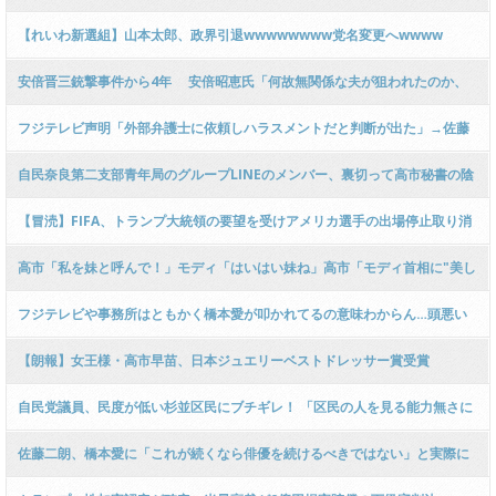
【れいわ新選組】山本太郎、政界引退wwwwwwww党名変更へwwww
安倍晋三銃撃事件から4年 安倍昭恵氏「何故無関係な夫が狙われたのか、
私はそれが知りたい」
フジテレビ声明「外部弁護士に依頼しハラスメントだと判断が出た」→佐藤
二朗ブチギレ「もうフジテレビとは関わりたくない」
自民奈良第二支部青年局のグループLINEのメンバー、裏切って高市秘書の陰
謀論じみた投稿を週刊現代に流す
【冒涜】FIFA、トランプ大統領の要望を受けアメリカ選手の出場停止取り消
しｗ八百長大会な模様ｗ
高市「私を妹と呼んで！」モディ「はいはい妹ね」高市「モディ首相に"美し
い妹"と言われました！！！！」
フジテレビや事務所はともかく橋本愛が叩かれてるの意味わからん…頭悪い
奴多すぎ
【朗報】女王様・高市早苗、日本ジュエリーベストドレッサー賞受賞
wwwwwwwwww
自民党議員、民度が低い杉並区民にブチギレ！ 「区民の人を見る能力無さに
失望した
佐藤二朗、橋本愛に「これが続くなら俳優を続けるべきではない」と実際に