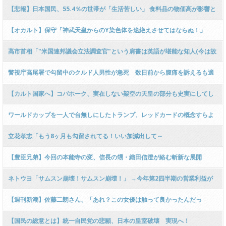
【悲報】日本国民、55.4％の世帯が「生活苦しい」 食料品の物価高が影響と
分析
【オカルト】保守「神武天皇からのY染色体を途絶えさせてはならぬ！」
高市首相「"米国連邦議会立法調査官"という肩書は英語が堪能な知人(今は故
人)に相談して和訳してもらったものだ」
警視庁高尾署で勾留中のクルド人男性が急死 数日前から腹痛を訴えるも適
切な対処なされず
【カルト国家へ】コバホーク、実在しない架空の天皇の部分も史実にしてし
まう「皇位の男系継承は2600年以上にわたって先人たちが守り抜いてきた皇
ワールドカップを一人で台無しにしたトランプ、レッドカードの概念すらよ
室の伝統だ！！！！」
くわかってなかった
立花孝志「もう8ヶ月も勾留されてる！いい加減出して～
【豊臣兄弟】今回の本能寺の変、信長の甥・織田信澄が絡む斬新な展開
ネトウヨ「サムスン崩壊！サムスン崩壊！」 →今年第2四半期の営業利益が
9.5兆円、民間企業としてはNVIDIAを抜き世界最高額
【週刊新潮】佐藤二朗さん、「あれ？この女優は触って良かったんだっ
け？」と悩むようになっていた
【国民の総意とは】統一自民党の悲願、日本の皇室破壊 実現へ！