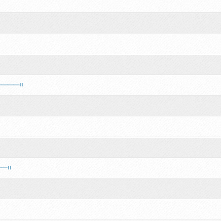
━━━!!
━!!