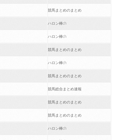
競馬まとめのまとめ
ハロン棒ch
ハロン棒ch
競馬まとめのまとめ
ハロン棒ch
競馬まとめのまとめ
競馬総合まとめ速報
競馬まとめのまとめ
競馬まとめのまとめ
ハロン棒ch