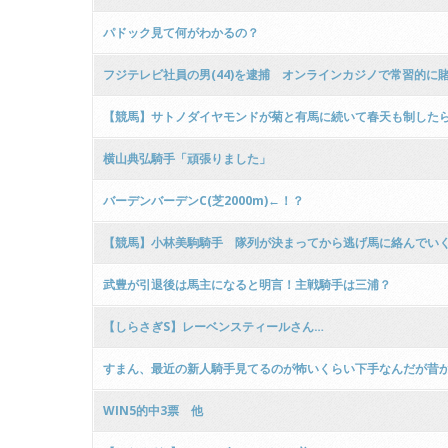
パドック見て何がわかるの？
フジテレビ社員の男(44)を逮捕 オンラインカジノで常習的に
【競馬】サトノダイヤモンドが菊と有馬に続いて春天も制した
横山典弘騎手「頑張りました」
バーデンバーデンC(芝2000m)←！？
【競馬】小林美駒騎手 隊列が決まってから逃げ馬に絡んでい
武豊が引退後は馬主になると明言！主戦騎手は三浦？
【しらさぎS】レーベンスティールさん…
すまん、最近の新人騎手見てるのが怖いくらい下手なんだが昔
WIN5的中3票 他