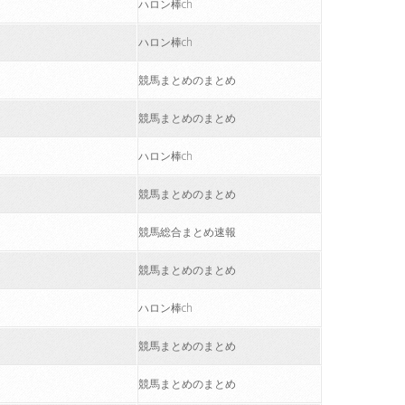
ハロン棒ch
ハロン棒ch
競馬まとめのまとめ
競馬まとめのまとめ
ハロン棒ch
競馬まとめのまとめ
競馬総合まとめ速報
競馬まとめのまとめ
ハロン棒ch
競馬まとめのまとめ
競馬まとめのまとめ