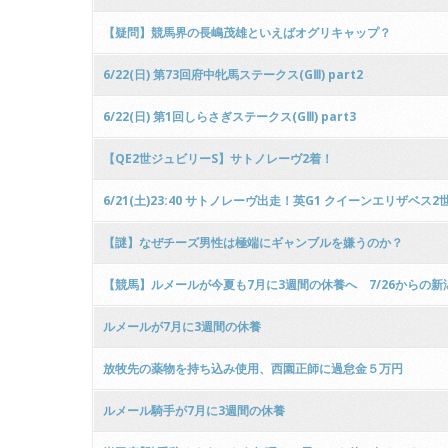
【疑問】競馬界の長嶋茂雄といえばオグリキャップ？
6/22(日) 第73回府中牝馬ステークス(GⅢ) part2
6/22(日) 第1回しらさぎステークス(GⅢ) part3
【QE2世ジュビリーS】サトノレーヴ2着！
6/21(土)23:40 サトノレーヴ出走！英G1 クイーンエリザベス
【謎】なぜチーズ男性は極端にギャンブルを嫌うのか？
【競馬】ルメールが今夏も7月に3週間の休養へ 7/26からの
ルメールが7月に3週間の休養
放牧先の薬物を持ち込み使用、西園正師に過怠金５万円
ルメール騎手が7月に3週間の休養