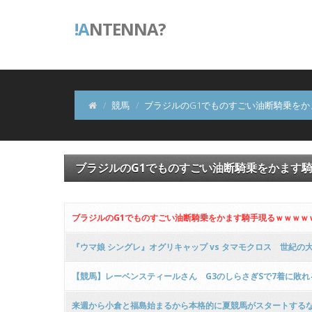
!A
NTENNA?
競馬
ブラジルのG1でものすごい油断騎乗を
ブラジルのG1でものすごい油断騎乗をかます
ブラジルのG1でものすごい油断騎乗をかます騎手現るｗｗｗｗ
『ウマ娘 シングレ』オグリキャップ vs タマモクロス 世紀
【競馬】レーベンスティールさん G3のしらさぎSで7着に敗れ
来週から小倉と福島始まるから本格的に夏競馬がスタートする