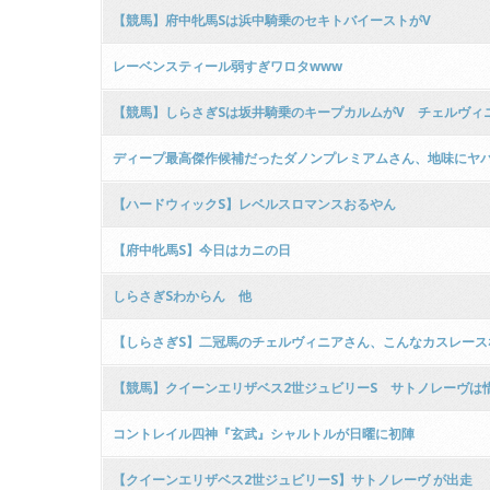
【競馬】府中牝馬Sは浜中騎乗のセキトバイーストがV
レーベンスティール弱すぎワロタwww
【競馬】しらさぎSは坂井騎乗のキープカルムがV チェルヴィ
ディープ最高傑作候補だったダノンプレミアムさん、地味にヤ
【ハードウィックS】レベルスロマンスおるやん
【府中牝馬S】今日はカニの日
しらさぎSわからん 他
【しらさぎS】二冠馬のチェルヴィニアさん、こんなカスレースな
【競馬】クイーンエリザベス2世ジュビリーS サトノレーヴは
コントレイル四神『玄武』シャルトルが日曜に初陣
【クイーンエリザベス2世ジュビリーS】サトノレーヴ が出走