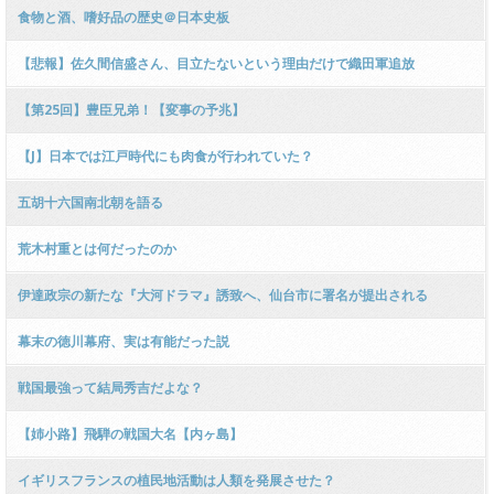
食物と酒、嗜好品の歴史＠日本史板
【悲報】佐久間信盛さん、目立たないという理由だけで織田軍追放
【第25回】豊臣兄弟！【変事の予兆】
【J】日本では江戸時代にも肉食が行われていた？
五胡十六国南北朝を語る
荒木村重とは何だったのか
伊達政宗の新たな『大河ドラマ』誘致へ、仙台市に署名が提出される
幕末の徳川幕府、実は有能だった説
戦国最強って結局秀吉だよな？
【姉小路】飛騨の戦国大名【内ヶ島】
イギリスフランスの植民地活動は人類を発展させた？