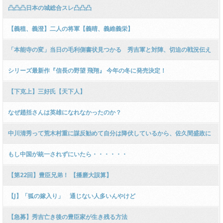
凸凸凸日本の城総合スレ凸凸凸
【義稙、義澄】二人の将軍【義晴、義維義栄】
「本能寺の変」当日の毛利側書状見つかる 秀吉軍と対陣、切迫の戦況伝え
シリーズ最新作『信長の野望 飛翔』 今年の冬に発売決定！
【下克上】三好氏【天下人】
なぜ趙括さんは英雄になれなかったのか？
中川清秀って荒木村重に謀反勧めて自分は降伏しているから、佐久間盛政に
討ち取られてもしゃあないだろ
もし中国が統一されずにいたら・・・・・・
【第22回】豊臣兄弟！ 【播磨大誤算】
【J】「狐の嫁入り」 通じない人多いんやけど
【急募】秀吉亡き後の豊臣家が生き残る方法