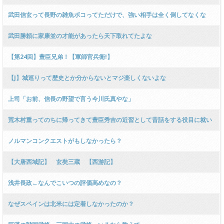
武田信玄って長野の雑魚ボコってただけで、強い相手は全く倒してなくな
い？
武田勝頼に家康並の才能があったら天下取れてたよな
【第24回】豊臣兄弟！【軍師官兵衛!】
【J】城巡りって歴史とか分からないとマジ楽しくないよな
上司「お前、信長の野望で言う今川氏真やな」
荒木村重ってのちに帰ってきて豊臣秀吉の近習として昔話をする役目に就い
たんだよな
ノルマンコンクエストがもしなかったら？
【大唐西域記】 玄奘三蔵 【西游記】
浅井長政←なんでこいつの評価高めなの？
なぜスペインは北米には定着しなかったのか？