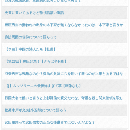
巨漢の戦国武将、三国志の武将←いるなら教えて
史書に書いてあるけど作り話ぽい逸話
豊臣秀吉の妻ねねの出身の木下家が無くならなかったのは、木下家と言うか
ねねが家康派だから？
諏訪周囲の信仰について語らって
【李白】中国の詩人たち【杜甫】
【第23回】豊臣兄弟！【さらば半兵衛】
羽柴秀吉は残酷なのか？孫氏の兵法に兵を用いず勝つのが上策とあるではな
いか
【J】ムッソリーニの最後怖すぎて草【画像なし】
戦国大名で酷いと言うと上杉謙信の親父だわな。守護を殺し関東管領を殺し
た
松菊木戸孝允(桂小五郎)について語ろう
武田勝頼って武田信玄の正当な後継者ではないんだよな？