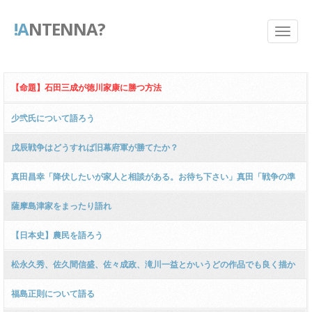
!A
NTENNA?
【命題】石田三成が徳川家康に勝つ方法
少弐氏について語ろう
戊辰戦争はどうすれば旧幕府軍が勝てたか？
真田昌幸「降伏したいが家人と相談がある。お待ち下さい」真田「戦争の準
備は出来た。好きなだけ来い」
薩摩島津家をまったり語れ
【日本史】農民を語ろう
松永久秀、佐久間信盛、佐々成政、滝川一益とかいうどの作品でも良く描か
れない武将達
福島正則について語る