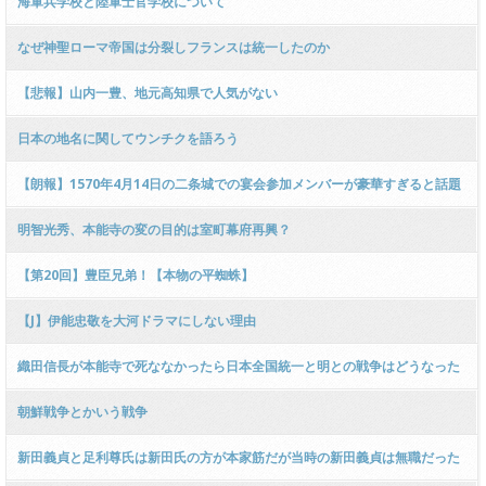
海軍兵学校と陸軍士官学校について
なぜ神聖ローマ帝国は分裂しフランスは統一したのか
【悲報】山内一豊、地元高知県で人気がない
日本の地名に関してウンチクを語ろう
【朗報】1570年4月14日の二条城での宴会参加メンバーが豪華すぎると話題
に
明智光秀、本能寺の変の目的は室町幕府再興？
【第20回】豊臣兄弟！【本物の平蜘蛛】
【J】伊能忠敬を大河ドラマにしない理由
織田信長が本能寺で死ななかったら日本全国統一と明との戦争はどうなった
と思う？
朝鮮戦争とかいう戦争
新田義貞と足利尊氏は新田氏の方が本家筋だが当時の新田義貞は無職だった