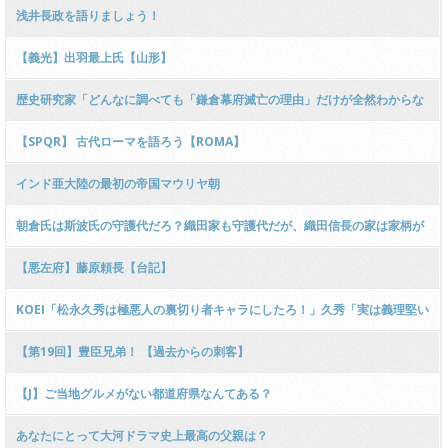
からなぁ。
浅井長政を語りましょう！
【義光】出羽最上氏【山形】
歴史研究家「どんなに調べても「鎌倉幕府滅亡の理由」だけが全然わからな
い……」
【SPQR】 古代ローマを語ろう【ROMA】
インド亜大陸の最初の帝国マウリヤ朝
朝倉氏は斯波氏の守護代だろ？織田家も守護代だが、織田信長の家は家柄が
悪かった。
【悪左府】藤原頼長【台記】
KOEI「松永久秀は極悪人の裏切り者キャラにしたろ！」久秀「実は義理堅い
忠臣でした」
【第19回】豊臣兄弟！ 【過去からの刺客】
【J】ご当地グルメがない都道府県なんてある？
あなたにとって大河ドラマ史上最高の父親は？