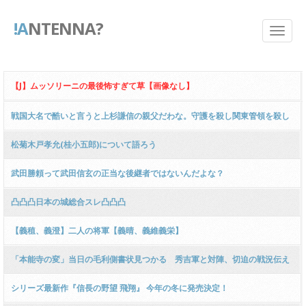
!A
NTENNA?
【J】ムッソリーニの最後怖すぎて草【画像なし】
戦国大名で酷いと言うと上杉謙信の親父だわな。守護を殺し関東管領を殺し
た
松菊木戸孝允(桂小五郎)について語ろう
武田勝頼って武田信玄の正当な後継者ではないんだよな？
凸凸凸日本の城総合スレ凸凸凸
【義稙、義澄】二人の将軍【義晴、義維義栄】
「本能寺の変」当日の毛利側書状見つかる 秀吉軍と対陣、切迫の戦況伝え
シリーズ最新作『信長の野望 飛翔』 今年の冬に発売決定！