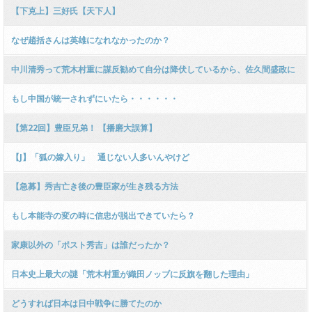
【下克上】三好氏【天下人】
なぜ趙括さんは英雄になれなかったのか？
中川清秀って荒木村重に謀反勧めて自分は降伏しているから、佐久間盛政に
討ち取られてもしゃあないだろ
もし中国が統一されずにいたら・・・・・・
【第22回】豊臣兄弟！ 【播磨大誤算】
【J】「狐の嫁入り」 通じない人多いんやけど
【急募】秀吉亡き後の豊臣家が生き残る方法
もし本能寺の変の時に信忠が脱出できていたら？
家康以外の「ポスト秀吉」は誰だったか？
日本史上最大の謎「荒木村重が織田ノッブに反旗を翻した理由」
どうすれば日本は日中戦争に勝てたのか