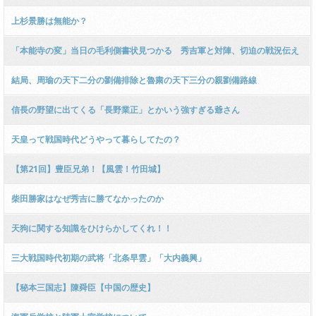
上杉景勝は無能か？
「本能寺の変」当日の毛利側書状見つかる 秀吉軍と対陣、切迫の戦況伝え
結局、周瑜の天下二分の劉備排除と魯粛の天下三分の親劉備路線
信長の野望に出てくる「長野業正」とかいう強すぎる爺さん
天皇って戦国時代どうやって暮らしてたの？
【第21回】豊臣兄弟！【風雲！竹田城】
柴田勝家はなぜ秀吉に勝てなかったのか
天狗に関する知識をひけらかしてくれ！！
三大戦国時代初期の武将「北条早雲」「大内義興」
【秘本三国志】陳舜臣【中国の歴史】