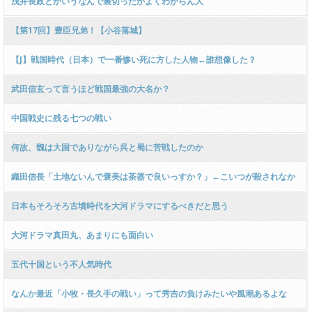
浅井長政とかいうなんで裏切ったかよくわからん人
【第17回】豊臣兄弟！【小谷落城】
【J】戦国時代（日本）で一番惨い死に方した人物←誰想像した？
武田信玄って言うほど戦国最強の大名か？
中国戦史に残る七つの戦い
何故、魏は大国でありながら呉と蜀に苦戦したのか
織田信長「土地ないんで褒美は茶器で良いっすか？」←こいつが殺されなか
った理由
日本もそろそろ古墳時代を大河ドラマにするべきだと思う
大河ドラマ真田丸、あまりにも面白い
五代十国という不人気時代
なんか最近「小牧・長久手の戦い」って秀吉の負けみたいや風潮あるよな