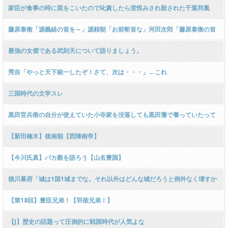
家臣が食事の時に屁をこいたので叱責したら逆恨みされ殺された千葉邦胤
藤原泰衡「源義経の首を～」源頼朝「お前斬首な」河田次郎「藤原泰衡の首
を～」頼朝「お前斬首な」
最強の女傑である武則天について語りましょう。
秀吉「やっと天下統一したぞ！さて、次は・・・」←これ
三国時代の文学スレ
黒田官兵衛の自分が使えていた小寺家を没落しても黒田藩で養っていたって
話好き
【新田楠木】後南朝【西陣南帝】
【今川氏真】バカ殿を語ろう【山名豊国】
徳川幕府「城は1国1城までな。それ以外はどんな城だろうと例外なく壊すか
ら」←これ無能すぎだろ
【第18回】豊臣兄弟！【羽柴兄弟！】
【J】歴史の話題って圧倒的に戦国時代が人気よな