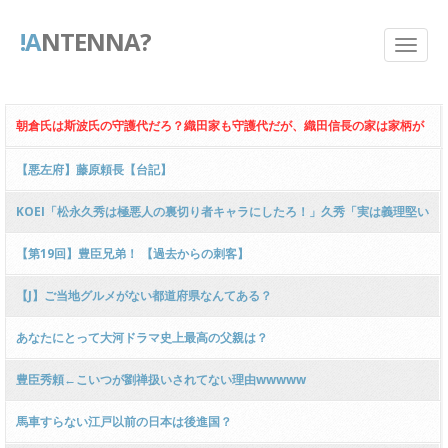
!A
NTENNA?
朝倉氏は斯波氏の守護代だろ？織田家も守護代だが、織田信長の家は家柄が
悪かった。
【悪左府】藤原頼長【台記】
KOEI「松永久秀は極悪人の裏切り者キャラにしたろ！」久秀「実は義理堅い
忠臣でした」
【第19回】豊臣兄弟！ 【過去からの刺客】
【J】ご当地グルメがない都道府県なんてある？
あなたにとって大河ドラマ史上最高の父親は？
豊臣秀頼←こいつが劉禅扱いされてない理由wwwww
馬車すらない江戸以前の日本は後進国？