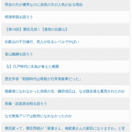
秀吉の方が優秀なのに信長の方が人気がある理由
明清帝国を語ろう
【第16回】豊臣兄弟！【覚悟の比叡山】
比叡山の千日修行、死人が出るレベルでやばい
畠山義綱を語ろう
【J】江戸時代に生魚が食えた範囲
歴史学者「戦国時代は暗殺が日常茶飯事だった」
後継者になれなかった信長の兄・織田信広は、なぜ謀反後も重用されたのか
長篠・設楽原合戦を語ろう
なぜ東南アジアは欧州になれなかったのか
豊臣家って、豊臣秀頼が「家康さん、俺家康さんの家臣になりますわ」と言