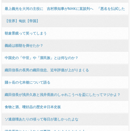
最上義光を大河の主役に 吉村県知事がNHKに直談判へ 「悪名を払拭した
い」
【世界】匈奴【帝国】
朝倉景鏡って笑ってしまう
義経は頼朝を倒せたか？
中国史の「中世」や「漢民族」とは何なのか？
織田信長の長男の織田信忠、近年評価が上がりまくる
賤ヶ岳の七本槍について語る
織田信長が浅井久政と浅井長政のしゃれこうべを盃にしたってマジかよ？
食物と酒、嗜好品の歴史＠日本史板
ソ連崩壊あたりの頃って毎日が楽しかったよな