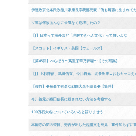
伊達政宗北条氏政徳川家康長宗我部元親「俺も尾張に生まれて
ソ連は何故あんなに呆気なく崩壊したの？
【J】日本って海外ほど「理解できへん文化」って無いよな
【スコット】イギリス・英国【ウェールズ】
【第45回】べらぼう〜蔦重栄華乃夢噺〜【その写楽】
【J】上杉謙信、武田信玄、今川義元、北条氏康←おおカッコえ
【佐竹】◆短命で有名な戦国大名を語る◆【筒井】
今川義元が織田信長に殺されない方法を考察する
100万石大名についていろいろと語りませう！
本能寺の変の翌日、秀吉が出した起請文を発見 事件知らずに