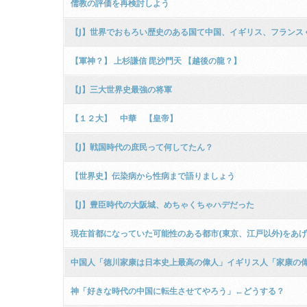
儒教の評価を再検討しよう
【J】世界でおもろい歴史のある国て中国、イギリス、フランス
【軍神？】 上杉謙信 毘沙門天 【越後の龍？】
【J】三大世界史最強の将軍
【１２大】 中華 【皇帝】
【J】戦国時代の庶民って何してたん？
【世界史】伝染病から性病まで語りましょう
【J】豊臣時代の大阪城、めちゃくちゃハデだった
現在首都になっていた可能性のある都市(東京、江戸以外)をあ
中国人「徳川家康は日本史上最高の偉人」イギリス人「家康の
神「好きな時代の中国に転生させてやろう」←どうする？