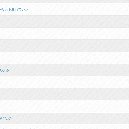
たら天下取れていた」
えなあ
書いたか