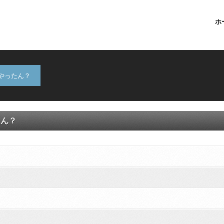
ホ
やったん？
たん？