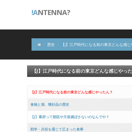
!A
NTENNA?
歴史
【J】江戸時代になる前の東京どんな感じ
【J】江戸時代になる前の東京どんな感じやっ
【J】江戸時代になる前の東京どんな感じやったん？
食物と酒、嗜好品の歴史
【J】幕府って朝廷や天皇滅ぼさないのなんでや？
戦争・兵役を通じて広まった食事