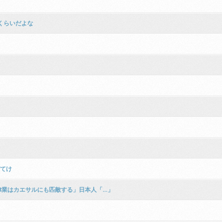
くらいだよな
げてけ
偉業はカエサルにも匹敵する」日本人「…」