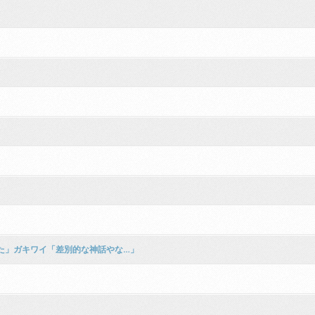
た」ガキワイ「差別的な神話やな…」