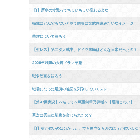
【J】歴史の常識ってちょいちょい変わるよな
張飛はとんでもないアホで関羽は文武両道みたいなイメージ
華族について語ろう
【短レス】第二次大戦中、ドイツ国民はどんな日常だったの？
2028年以降の大河ドラマ予想
戦争映画を語ろう
戦場になった場所の地図を列挙していくスレ
【第47回実況】べらぼう〜蔦重栄華乃夢噺〜【饅頭こわい】
秀次は秀吉に切腹を命じられたの？
【J】槍が強いのは分かった、でも屋内なら刀のほうが強いよな