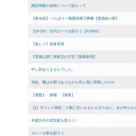
諏訪周囲の信仰について語らって
【第46回】べらぼう〜蔦重栄華乃夢噺【曽我祭の変】
【SPQR】 古代ローマを語ろう【ROMA】
【短レス】岩倉具視
【宮城山形】南東北の方言【福島新潟】
申し訳ありませんでした。
何故、魏は大国でありながら呉と蜀に苦戦したのか
【孫堅】 孫権 【孫策】
【J】ギリシャ神話「人類に災いをもたらすために、女が作られ
本家以外の武田家を語ろう！
ロレーヌ家を語ろう