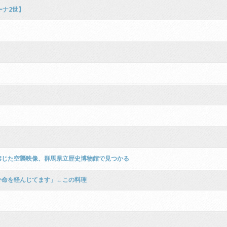
ーナ2世】
禁じた空襲映像、群馬県立歴史博物館で見つかる
か命を軽んじてます」←この料理