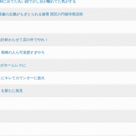
CMに出てた丸い顔で少し目が離れてた気がする
長像の左腕がもぎとられる被害 西区の円頓寺商店街
会計終わらせて店の外でやれ！
？長崎の人ら可哀想すぎやろ
もがホームレスに
とにキレてカウンターに放火
」を新たに発見