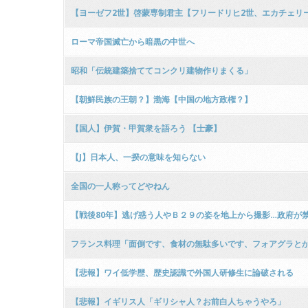
【ヨーゼフ2世】啓蒙専制君主【フリードリヒ2世、エカチェリ
ローマ帝国滅亡から暗黒の中世へ
昭和「伝統建築捨ててコンクリ建物作りまくる」
【朝鮮民族の王朝？】渤海【中国の地方政権？】
【国人】伊賀・甲賀衆を語ろう 【士豪】
【J】日本人、一揆の意味を知らない
全国の一人称ってどやねん
【戦後80年】逃げ惑う人やＢ２９の姿を地上から撮影…政府が
フランス料理「面倒です、食材の無駄多いです、フォアグラと
【悲報】ワイ低学歴、歴史認識で外国人研修生に論破される
【悲報】イギリス人「ギリシャ人？お前白人ちゃうやろ」