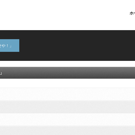
ホ
せや！」
」