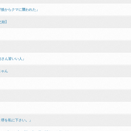
背後からクマに襲われた」
之始】
坊さん皆いい人」
じゃん
。堺を私に下さい。」