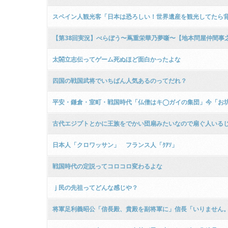
スペイン人観光客「日本は恐ろしい！世界遺産を観光してたら
【第38回実況】べらぼう〜蔦重栄華乃夢噺〜【地本問屋仲間事
太閤立志伝ってゲーム死ぬほど面白かったよな
四国の戦国武将でいちばん人気あるのってだれ？
平安・鎌倉・室町・戦国時代「仏僧はキ◯ガイの集団」今「お
古代エジプトとかに王族をでかい団扇みたいなので扇ぐ人いる
日本人「クロワッサン」 フランス人「ｸｱｿ」
戦国時代の定説ってコロコロ変わるよな
ｊ民の先祖ってどんな感じや？
将軍足利義昭公「信長殿、貴殿を副将軍に」信長「いりません