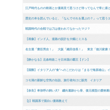
江戸時代ものの映画とか漫画見て思うけど侍ってなんで常に盾
歴史の本を読んでいると、「なんでそれを選ぶの？」って思う
戦国時代の合戦では刀は使われてなかったマジ？
【画像】インド人、道路の設計を大幅にミスる
名古屋「豊臣秀吉！」 大阪「織田信長！」 東京「徳川家康
【静かなる】北条時政こそ日本国の覇王【ドン】
【国際】イタリア人の“食”へのこだわりは「まるで海原雄山」イ
コモ湖の新鮮な空気の缶詰、旅行者向けに販売 イタリア
【奈良】卑弥呼の飼い犬? 纒向遺跡から骨、復元模型の愛称募
【J】戦国系で面白い漫画教えて