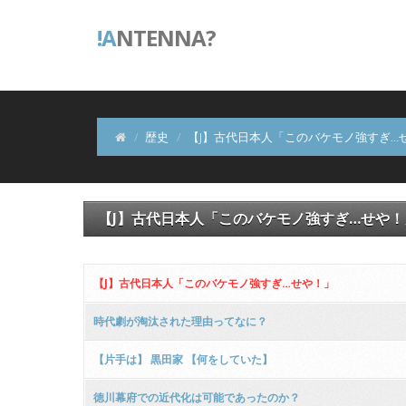
!A
NTENNA?
歴史
【J】古代日本人「このバケモノ強すぎ…
【J】古代日本人「このバケモノ強すぎ…せや！
【J】古代日本人「このバケモノ強すぎ…せや！」
時代劇が淘汰された理由ってなに？
【片手は】 黒田家 【何をしていた】
徳川幕府での近代化は可能であったのか？