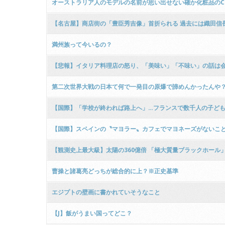
オーストラリア人のモデルの名前が思い出せない確か化粧品の
【名古屋】商店街の「豊臣秀吉像」首折られる 過去には織田信
満州族って今いるの？
【悲報】イタリア料理店の怒り、「美味い」「不味い」の話は
第二次世界大戦の日本て何で一発目の原爆で諦めんかったんや
【国際】「学校が終われば路上へ」…フランスで数千人の子ど
【国際】スペインの〝マヨラー〟カフェでマヨネーズがないこ
【観測史上最大級】太陽の360億倍 「極大質量ブラックホール
曹操と諸葛亮どっちが総合的に上？※正史基準
エジプトの壁画に書かれていそうなこと
【J】飯がうまい国ってどこ？