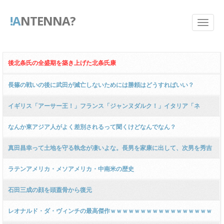
!A
NTENNA?
後北条氏の全盛期を築き上げた北条氏康
長篠の戦いの後に武田が滅亡しないためには勝頼はどうすればいい？
イギリス「アーサー王！」フランス「ジャンヌダルク！」イタリア「ネ
ロ…」ドイツ「」
なんか東アジア人がよく差別されるって聞くけどなんでなん？
真田昌幸って土地を守る執念が凄いよな。長男を家康に出して、次男を秀吉
に出すとか
ラテンアメリカ・メソアメリカ・中南米の歴史
石田三成の顔を頭蓋骨から復元
レオナルド・ダ・ヴィンチの最高傑作ｗｗｗｗｗｗｗｗｗｗｗｗｗｗｗｗｗ