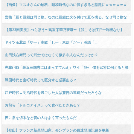
ｗｗｗｗｗｗｗｗｗｗｗ
【画像】マスオさんの給料、昭和時代なのに低すぎると話題にｗｗｗｗｗｗ
ｗｗｗ
曹植「豆と豆殻は同じ物。なのに豆殻に火を付けて豆を煮る。なぜ同じ物な
のに苦しめるんだ？」
【第23回実況】べらぼう〜蔦重栄華乃夢噺〜【我こそは江戸一利者なり】
ドイツ＆北欧「やー」南欧「しー」東欧「だー」英語「…」
山田浅右衛門って武士ではなくて穢多非人なんだっけか？
先輩(48)「最近三国志にはまっててねえ」ワイ「ﾌﾎｯ 僕を武将に例えると誰
ですか？」先輩「馬岱」
戦国時代と室町時代って区分する必要ある？
江戸時代→明治時代を過ごした人は驚愕の連続だったろうな
お前ら「トルコアイス」って食べたときある？
夜に爪を切るなと昔の人はよく言ったもんだ
【登山】フランス新星登山家、モンブランの最速登頂記録を更新