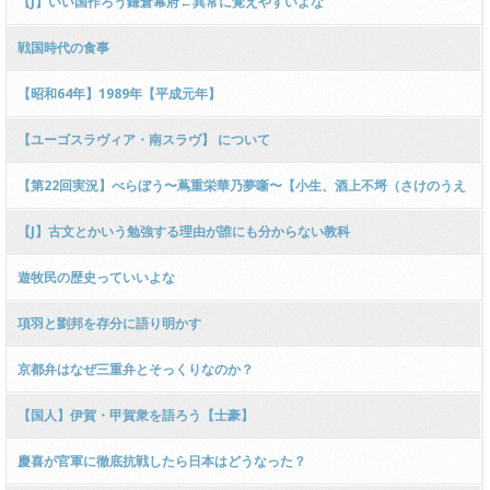
【J】いい国作ろう鎌倉幕府←異常に覚えやすいよな
戦国時代の食事
【昭和64年】1989年【平成元年】
【ユーゴスラヴィア・南スラヴ】 について
【第22回実況】べらぼう〜蔦重栄華乃夢噺〜【小生、酒上不埒（さけのうえ
のふらち）にて】
【J】古文とかいう勉強する理由が誰にも分からない教科
遊牧民の歴史っていいよな
項羽と劉邦を存分に語り明かす
京都弁はなぜ三重弁とそっくりなのか？
【国人】伊賀・甲賀衆を語ろう【士豪】
慶喜が官軍に徹底抗戦したら日本はどうなった？