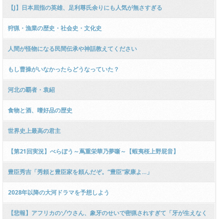
【J】日本屈指の英雄、足利尊氏余りにも人気が無さすぎる
狩猟・漁業の歴史・社会史・文化史
人間が怪物になる民間伝承や神話教えてください
もし曹操がいなかったらどうなっていた？
河北の覇者・袁紹
食物と酒、嗜好品の歴史
世界史上最高の君主
【第21回実況】べらぼう～蔦重栄華乃夢噺～【蝦夷桜上野屁音】
豊臣秀吉「秀頼と豊臣家を頼んだぞ。“豊臣”家康よ…」
2028年以降の大河ドラマを予想しよう
【悲報】アフリカのゾウさん、象牙のせいで密猟されすぎて「牙が生えなく