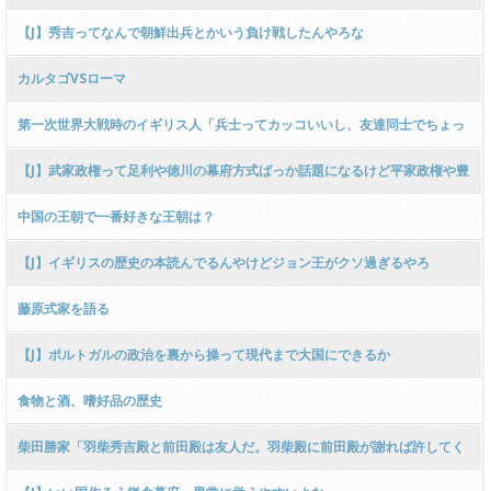
【J】秀吉ってなんで朝鮮出兵とかいう負け戦したんやろな
カルタゴVSローマ
第一次世界大戦時のイギリス人「兵士ってカッコいいし、友達同士でちょっ
と戦争行ってくるわw」イキった結果・・・・
【J】武家政権って足利や徳川の幕府方式ばっか話題になるけど平家政権や豊
臣政権みたいな幕府開かない方式のほうがよくね？
中国の王朝で一番好きな王朝は？
【J】イギリスの歴史の本読んでるんやけどジョン王がクソ過ぎるやろ
藤原式家を語る
【J】ポルトガルの政治を裏から操って現代まで大国にできるか
食物と酒、嗜好品の歴史
柴田勝家「羽柴秀吉殿と前田殿は友人だ。羽柴殿に前田殿が謝れば許してく
れるであろう。」