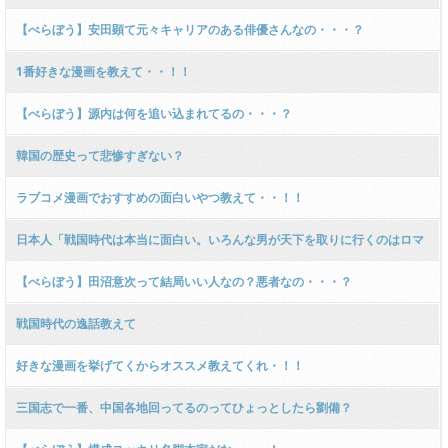
【べらぼう】安田顕て元々キャリアのある俳優さんなの・・・？
1番好きな漫画を教えて・・！！
【べらぼう】源内は何を追い込まれてるの・・・？
韓国の歴史って悲惨すぎない？
ラブコメ漫画でおすすめの面白いやつ教えて・・！！
日本人「戦国時代は本当に面白い。いろんな男が天下を取りに行くのはロマ
ンがある」
【べらぼう】田沼意次って結局いい人なの？悪者なの・・・？
戦国時代の逸話教えて
好きな漫画を挙げてくからオススメ教えてくれ・！！
三国志で一番、中国各地回ってるのってひょっとしたら劉備？