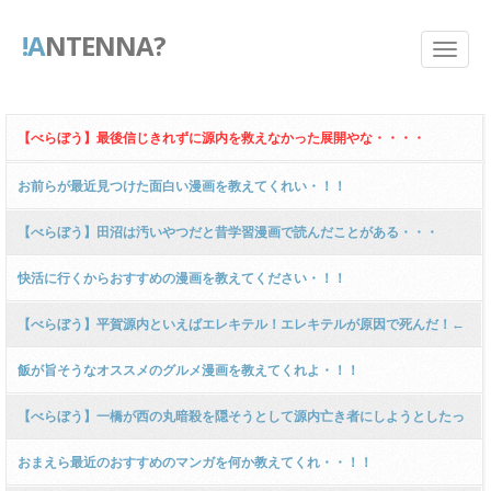
!A
NTENNA?
【べらぼう】最後信じきれずに源内を救えなかった展開やな・・・・
お前らが最近見つけた面白い漫画を教えてくれい・！！
【べらぼう】田沼は汚いやつだと昔学習漫画で読んだことがある・・・
快活に行くからおすすめの漫画を教えてください・！！
【べらぼう】平賀源内といえばエレキテル！エレキテルが原因で死んだ！←
これ・・・・
飯が旨そうなオススメのグルメ漫画を教えてくれよ・！！
【べらぼう】一橋が西の丸暗殺を隠そうとして源内亡き者にしようとしたっ
てこと？
おまえら最近のおすすめのマンガを何か教えてくれ・・！！