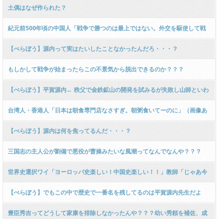
土偶はなぜ作られた？
紀元前500年頃の中国人「戦争で勝つのは最上ではない。外交を駆使して戦
わずして勝つ」
【べらぼう】源内って実はたいしたことなかったんだろ・・・？
もしかして戦争が始まったらこの不景気から脱出できるのか？？？
【べらぼう】平賀源内← 秩父で金鉄鉱山の開発を試みるが失敗し山師といわ
れた
台湾人・香港人「日本は朝食専門店なさすぎ。朝粥食いてーのに」（画像あ
り）
【べらぼう】源内は何を焦ってるんだ・・・？
三国志の主人公が劉備で悪役が曹操みたいな風潮ってなんでなんや？？？
世界史選択ワイ「ヨーロッパ史楽しい！中国史楽しい！！」教師「じゃあ今
日からは東南アジアやるから」
【べらぼう】でもこの中で歴史で一番名を残してるのは平賀源内先生だよ
な・・・？
豊臣秀吉ってどうして家康を排除しなかったんや？？？幼い秀頼を補佐、成