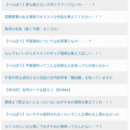
【べらぼう】誰も殺さない大河ドラマってないの・・・？
恋愛要素のある漫画でオススメな作品を教えてください・！！
東洋の名将（除く中国・モンゴル）
【べらぼう】平賀源内については史実通りなの・・・？
なんでもいいからオススメのギャグ漫画を教えてほしい・！！
【べらぼう】平賀源内ってこんな壮絶な人生送ってたの知らなかっ
た・・・・
不老不死を成功させた伝説の古代科学者「魏伯陽」を知っていますか
【SPQR】 古代ローマを語ろう 【ROMA】
最後まで読まないともったいないおすすめの漫画を教えてくれ・！！
【べらぼう】エレキテル批判されるくらいでこんな壊れると思わなかった
な・・・・
カイジみたいなな感じでおすすめの漫画ってなんかない・？？