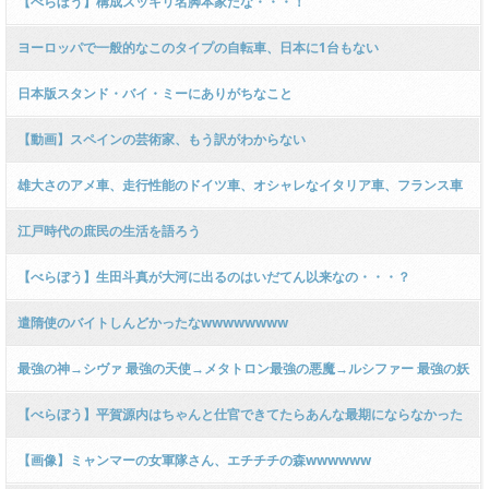
【べらぼう】構成スッキリ名脚本家だな・・・！
ヨーロッパで一般的なこのタイプの自転車、日本に1台もない
wwwwwwwwwwwwwwwwww
日本版スタンド・バイ・ミーにありがちなこと
【動画】スペインの芸術家、もう訳がわからない
雄大さのアメ車、走行性能のドイツ車、オシャレなイタリア車、フランス車
←コイツ
江戸時代の庶民の生活を語ろう
【べらぼう】生田斗真が大河に出るのはいだてん以来なの・・・？
遣隋使のバイトしんどかったなwwwwwwww
最強の神→シヴァ 最強の天使→メタトロン最強の悪魔→ルシファー 最強の妖
怪→
【べらぼう】平賀源内はちゃんと仕官できてたらあんな最期にならなかった
のにな・・・・
【画像】ミャンマーの女軍隊さん、エチチチの森wwwwww