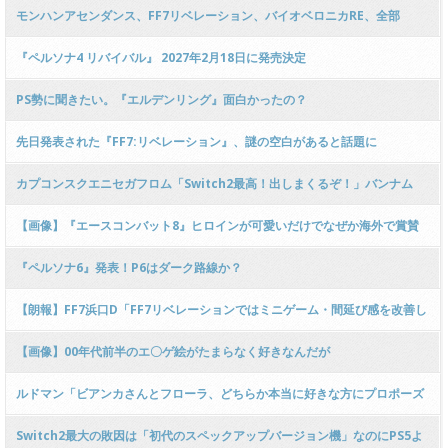
モンハンアセンダンス、FF7リベレーション、バイオベロニカRE、全部
Switch2でやる意味なくね？
『ペルソナ4 リバイバル』 2027年2月18日に発売決定
PS勢に聞きたい。『エルデンリング』面白かったの？
先日発表された『FF7:リベレーション』、謎の空白があると話題に
カプコンスクエニセガフロム「Switch2最高！出しまくるぞ！」バンナム
「……」
【画像】『エースコンバット8』ヒロインが可愛いだけでなぜか海外で賞賛
『ペルソナ6』発表！P6はダーク路線か？
【朗報】FF7浜口D「FF7リベレーションではミニゲーム・間延び感を改善し
た。本当に完結する」
【画像】00年代前半のエ〇ゲ絵がたまらなく好きなんだが
ルドマン「ビアンカさんとフローラ、どちらか本当に好きな方にプロポーズ
するのだ」
Switch2最大の敗因は「初代のスペックアップバージョン機」なのにPS5よ