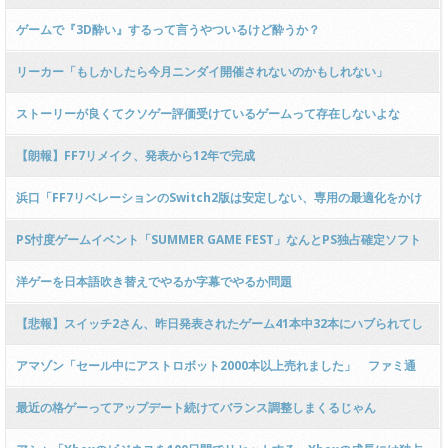
り低性能だった事
ゲームで『3D酔い』するって言うやついるけど酔うか？
リーカー「もしかしたら今月ニンダイ開催されないのかもしれない」
ストーリーが良くてクソゲー評価受けているゲームって存在しないよな
【朗報】FF7リメイク、発表から12年で完成
浜口「FF7リベレーションのSwitch2版は安定しない、専用の最適化をかけ
ないといけない」
PS忖度ゲームイベント「SUMMER GAME FEST」なんとPS独占確定ソフト
ゼロを達成！！！！
洋ゲーを日本語吹き替えでやるか字幕でやるか問題
【悲報】スイッチ2さん、昨日発表されたゲーム41本中32本にハブられてし
まうｗいったいなぜ
アマゾン「セール中にアストロボット2000本以上売れました」 ファミ通
「アストロボット全国売上1600本」
最近の格ゲーってアップデート続けてバランス調整しまくるじゃん