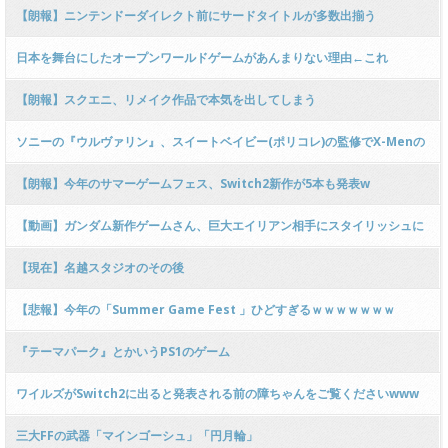
【朗報】ニンテンドーダイレクト前にサードタイトルが多数出揃う
wwwwwww
日本を舞台にしたオープンワールドゲームがあんまりない理由←これ
【朗報】スクエニ、リメイク作品で本気を出してしまう
ソニーの『ウルヴァリン』、スイートベイビー(ポリコレ)の監修でX-Menの
名称をTeam Xに変更へｗｗｗｗ
【朗報】今年のサマーゲームフェス、Switch2新作が5本も発表w
【動画】ガンダム新作ゲームさん、巨大エイリアン相手にスタイリッシュに
戦ってしまう
【現在】名越スタジオのその後
【悲報】今年の「Summer Game Fest 」ひどすぎるｗｗｗｗｗｗｗ
wwww
『テーマパーク』とかいうPS1のゲーム
ワイルズがSwitch2に出ると発表される前の障ちゃんをご覧くださいwww
三大FFの武器「マインゴーシュ」「円月輪」