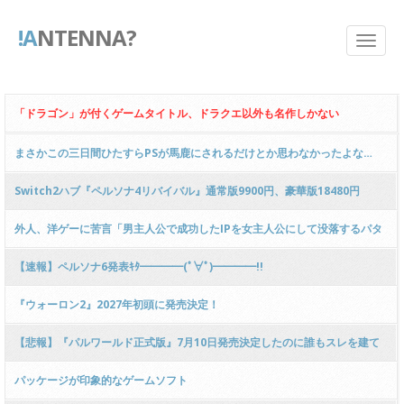
!A
NTENNA?
「ドラゴン」が付くゲームタイトル、ドラクエ以外も名作しかない
まさかこの三日間ひたすらPSが馬鹿にされるだけとか思わなかったよな…
Switch2ハブ『ペルソナ4リバイバル』通常版9900円、豪華版18480円
外人、洋ゲーに苦言「男主人公で成功したIPを女主人公にして没落するパタ
ーンいい加減止めろ」
【速報】ペルソナ6発表ｷﾀ━━━━(ﾟ∀ﾟ)━━━━!!
『ウォーロン2』2027年初頭に発売決定！
【悲報】『パルワールド正式版』7月10日発売決定したのに誰もスレを建て
ない
パッケージが印象的なゲームソフト