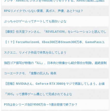
アシャ「Xboxのビジネスを100日間でリセットする。Xboxの成長には独占
タイトルが必要不可欠」
RPGリメイクでいらない要素、真ボス、声優、あと1つは？
ぶっちゃけゲームってチートしても面白いよな
【爆笑】任天堂ファンさん、「REVELATION」をレベレーションと読んでし
まうｗｗｗｗｗｗ
【！？】ForzaHorizon6、Xbox300万本Steam300万本、GamePassユ
ーザー600万人の超特大ヒット!!!GOTY最有力か?!
スクエニ、リメイク作品で本気を出してしまう
強烈ゴア描写が特徴の『ILL』、日本向け映像から紹介部分が削除。超絶規制
版確定か。
コーエーテクモ、『進撃の巨人3』発表
【悲報】NVIDIAさん、GeForce RTX 3060をマジで再販してしまう。お値
段5.5万円
『3DS』って携帯ゲーム機として完成されてるよな
PS5は全シリーズ合計9500万台～1億台前後で終了か？