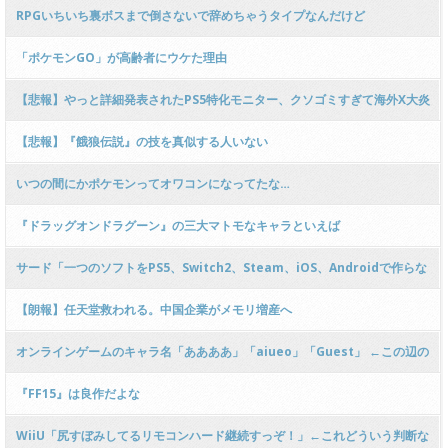
RPGいちいち裏ボスまで倒さないで辞めちゃうタイプなんだけど
「ポケモンGO」が高齢者にウケた理由
【悲報】やっと詳細発表されたPS5特化モニター、クソゴミすぎて海外X大炎
上中ｗｗｗｗｗｗｗ
【悲報】『餓狼伝説』の技を真似する人いない
いつの間にかポケモンってオワコンになってたな…
『ドラッグオンドラグーン』の三大マトモなキャラといえば
サード「一つのソフトをPS5、Switch2、Steam、iOS、Androidで作らな
きゃ」ﾊｧﾊｧ
【朗報】任天堂救われる。中国企業がメモリ増産へ
オンラインゲームのキャラ名「ああああ」「aiueo」「Guest」 ←この辺の
強者率は異常
『FF15』は良作だよな
WiiU「尻すぼみしてるリモコンハード継続すっぞ！」←これどういう判断な