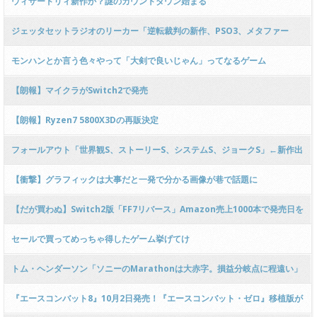
ウィザードリィ新作か？謎のカウントダウン始まる
ジェッタセットラジオのリーカー「逆転裁判の新作、PSO3、メタファー
Switch2版」
モンハンとか言う色々やって「大剣で良いじゃん」ってなるゲーム
【朗報】マイクラがSwitch2で発売
【朗報】Ryzen7 5800X3Dの再販決定
フォールアウト「世界観S、ストーリーS、システムS、ジョークS」←新作出
ない理由
【衝撃】グラフィックは大事だと一発で分かる画像が巷で話題に
【だが買わぬ】Switch2版「FF7リバース」Amazon売上1000本で発売日を
迎えるwwwwwwwwww
セールで買ってめっちゃ得したゲーム挙げてけ
トム・ヘンダーソン「ソニーのMarathonは大赤字。損益分岐点に程遠い」
『エースコンバット8』10月2日発売！『エースコンバット・ゼロ』移植版が