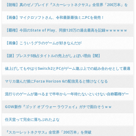
予約特典に
【朗報】真のゼノブレイド『スカーレットネクサス』全世界「200万本」を
突破。
【画像】マイクロソフトさん、令和最新最強ミニPCを発売！
【覇権】今回のState of Play、同接120万の過去最高を記録ｗｗｗｗｗｗ
ｗｗｗｗｗｗｗｗ
【画像】こういうグラのゲームが好きなんだが
【謎】プレステ5独占タイトルの売上がしょぼい理由【闇】
値上げしてもやはりSwitch2とPCがゲーム遊ぶ上での組み合わせとして最適
解だったな
マリカ遊んだ後にForza Horizon 6の配信見ると情けなくなる
流行りのゲームが遊べるまで半年から一年待たないといけない自称覇権ゲー
ム機があるらしい
GOW新作『ゴッド オブ ウォー ラウフェイ』ガチで面白そうｗｗ
任天堂って完全に落ちぶれたよな
『スカーレットネクサス』全世界「200万本」を突破