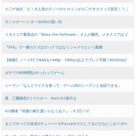
の？
エ〇ゲ会社「え！大人気のラノベのヒロインがエ〇ゲオタクって設定！？こ
りゃ宣伝のチャンスだ！うちのゲームを出してもらおう！」
モンスターハンター2ndGの思い出
メタスコア最高点の「Mina the Hollower」さんが爆死。メタスコアはゴ
ミと言われてしまう
『FF6』で一番のクズはロックではなくシャドウという風潮
【朗報】ノートPCでAAAを1440p・100fps以上でプレイ可能？NVIDIAが
Win向けCPU『RTX Spark』発表
ガチで1000時間はやったってゲーム
シーマン「なんとマイクを使って、ゲーム内のシーマンと会話できる」
真・三國無双2リマスター、Switch1版中止
Xの識者『武器の耐久度いらなくね？』→9.3万バズ
まじですべての有名VチューバーがForzaやりだしてるけどなにこれ？ポケ
モン新作とかよりやってるぞ