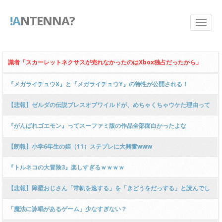
!A
NTENNA?
識者「スカーレットネクサスが売れなかったのはXbox独占だったから」
『メガライチュウX』と『メガライチュウY』の特性が公開される！
【悲報】ゼルダの伝説ブレスオブワイルドが、めちゃくちゃウケた理由って
なに？
『がんばれゴエモン』ってスーファミ版の作品全部面白かったよな
【朗報】小学6年生の姪（11）ステプレに大興奮www
『トルネコの大冒険3』楽しすぎるｗｗｗｗ
【悲報】障壁おじさん「常軌を逸する」を「きどうをだっする」と読んでし
まう
「魔法に詠唱があるゲーム」少なすぎない？