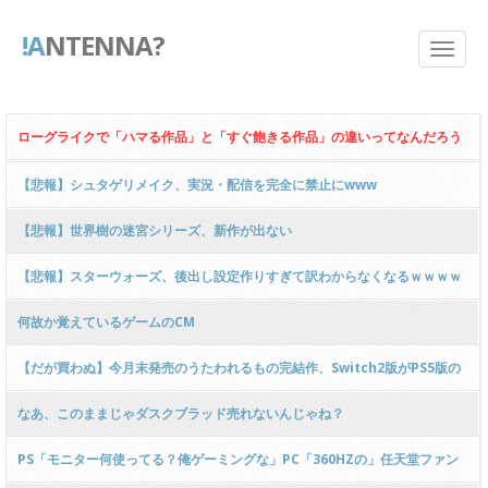
!A
NTENNA?
ローグライクで「ハマる作品」と「すぐ飽きる作品」の違いってなんだろう
【悲報】シュタゲリメイク、実況・配信を完全に禁止にwww
【悲報】世界樹の迷宮シリーズ、新作が出ない
【悲報】スターウォーズ、後出し設定作りすぎて訳わからなくなるｗｗｗｗ
ｗｗｗ
何故か覚えているゲームのCM
【だが買わぬ】今月末発売のうたわれるもの完結作、Switch2版がPS5版の
25%しか予約が入らず大敗！
なあ、このままじゃダスクブラッド売れないんじゃね？
PS「モニター何使ってる？俺ゲーミングな」PC「360HZの」任天堂ファン