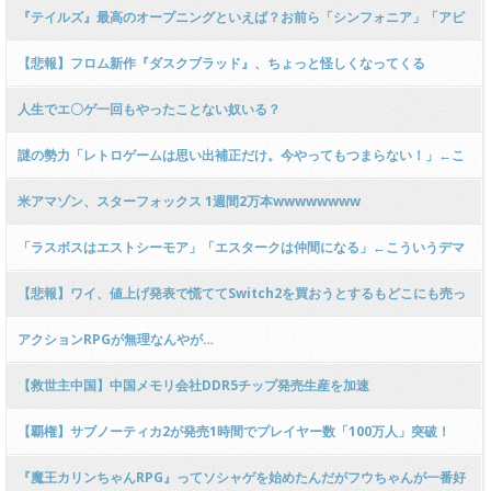
『テイルズ』最高のオープニングといえば？お前ら「シンフォニア」「アビ
ス」
【悲報】フロム新作『ダスクブラッド』、ちょっと怪しくなってくる
wwwwwwwwwwwwwwwwwwww
人生でエ〇ゲ一回もやったことない奴いる？
謎の勢力「レトロゲームは思い出補正だけ。今やってもつまらない！」←こ
れ
米アマゾン、スターフォックス 1週間2万本wwwwwwww
「ラスボスはエストシーモア」「エスタークは仲間になる」←こういうデマ
【悲報】ワイ、値上げ発表で慌ててSwitch2を買おうとするもどこにも売っ
てなくて咽び泣く
アクションRPGが無理なんやが…
【救世主中国】中国メモリ会社DDR5チップ発売生産を加速
【覇権】サブノーティカ2が発売1時間でプレイヤー数「100万人」突破！
『魔王カリンちゃんRPG』ってソシャゲを始めたんだがフウちゃんが一番好