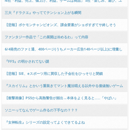
N社「利益、売上、値上げ、利益、ゲームは商品」 S社「楽しみ、遊び、ユ
ーザー目線、共有」
三大『ドラクエ』やっててテンション上がる瞬間
【悲報】ポケモンチャンピオンズ、課金要素がショボすぎてサ終しそう
ファンタジー作品で「この展開は冷めるわ」って内容
6/4発売のファミ通、400ページ(うちメーカー広告140ページ以上)に増量し
値段は880円！
『FF5』の明かされてない謎
【悲報】SIE、eスポーツ用に買収した子会社をひっそりと閉鎖
『スカイリム』とかいう重装きてマント魔法唱える以外やる価値無いゲーム
【衝撃画像】PS5から高熱警告が頻出→本体をよく見ると……「やばい」
ソニーってなんでゲーム作るの下手なの？？？
『女神転生』シリーズの設定ってよくできてるよね