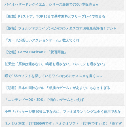
「無い」PS&PC＆Xbox「え……」
バイオハザードレクイエム、シリーズ最速で700万本販売ｗｗ
【衝撃】PSストア、TOP16まで基本無料とフリープレイで埋まる
【朗報】フォルツァホライゾン6が2026メタスコア現在最高評価！アシャ
「最高よ！」
「ガードが楽しいアクションゲーム」教えてくれ
【悲報】Forza Horizon 6 「賛否両論」
任天堂「原神は通さない。鳴潮も通さない。パルモンも通さない」
暇でPS5のソフトを探しているワイのためにオススメを書くスレ
【悲報】日本の国技なのに「相撲のゲーム」があまりにもなさすぎる
「ニンテンドーDS・3DS」で面白いゲームといえば
小売「パッケージ率10%以下なのに、ファミ通ランキングは全く信用できな
い」
ネオジオ本体「5万8000円です」ネオジオソフト「3万円です」ぼく「高すぎ