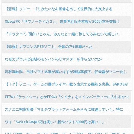
るお…」
【悲報】ソニー、ゴミみたいなAI画像を出して世界的に大炎上する
Xbox/PC『サブノーティカ２』、世界累計販売本数が200万本を突破！
『ドラクエ7』面白いじゃん。みんなと一緒に旅してるみたいで楽しい
【悲報】カプコンのPS5ソフト、全体の7%未満だった
なぜカプコンは初期のモンハンのリマスターを作らないのか
河村鳴紘氏「自社ソフト比率が高いはずが利益率低下、任天堂がソニー化し
ている」
【！？】ソニー、ゲームの層プレイヤー数を表示する機能を実装。SAROSが
誰もやってないことが発覚ｗｗｗ
FF7の『ケットシー』とかFF9の『クイナ』をメインパーティーに入れるやつ
スクエニ桐生社長「マルチプラットフォームをさらに推進していく。特に
Switch2について」
ワイ「Switch2本体6万は高い！新作ソフト8000円は高い！」