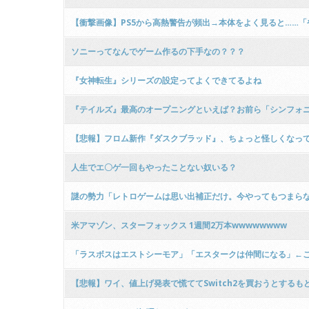
【衝撃画像】PS5から高熱警告が頻出→本体をよく見ると……「
ソニーってなんでゲーム作るの下手なの？？？
『女神転生』シリーズの設定ってよくできてるよね
『テイルズ』最高のオープニングといえば？お前ら「シンフォ
【悲報】フロム新作『ダスクブラッド』、ちょっと怪しくなってく
人生でエ〇ゲ一回もやったことない奴いる？
謎の勢力「レトロゲームは思い出補正だけ。今やってもつまら
米アマゾン、スターフォックス 1週間2万本wwwwwwww
「ラスボスはエストシーモア」「エスタークは仲間になる」←
【悲報】ワイ、値上げ発表で慌ててSwitch2を買おうとする