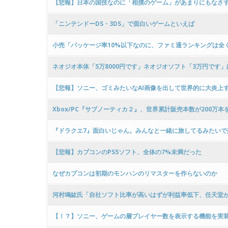
【悲報】日本の国技なのに「相撲のゲーム」があまりにもなさ
「ニンテンドーDS・3DS」で面白いゲームといえば
小売「パッケージ率10%以下なのに、ファミ通ランキングは全
ネオジオ本体「5万8000円です」ネオジオソフト「3万円です
【悲報】ソニー、ゴミみたいなAI画像を出して世界的に大炎上
Xbox/PC『サブノーティカ２』、世界累計販売本数が200万本
『ドラクエ7』面白いじゃん。みんなと一緒に旅してるみたいで
【悲報】カプコンのPS5ソフト、全体の7%未満だった
なぜカプコンは初期のモンハンのリマスターを作らないのか
河村鳴紘氏「自社ソフト比率が高いはずが利益率低下、任天堂
【！？】ソニー、ゲームの層プレイヤー数を表示する機能を実装