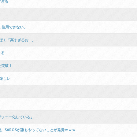
すぎる
く信用できない」
」ぼく「高すぎるお…」
する
を突破！
楽しい
がソニー化している」
。SAROSが誰もやってないことが発覚ｗｗｗ