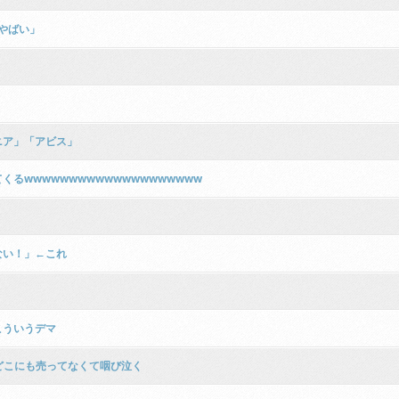
やばい」
ニア」「アビス」
るwwwwwwwwwwwwwwwwwwww
ない！」←これ
こういうデマ
もどこにも売ってなくて咽び泣く