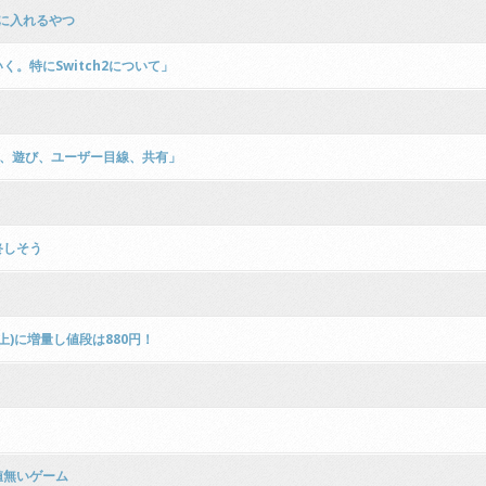
ーに入れるやつ
。特にSwitch2について」
み、遊び、ユーザー目線、共有」
終しそう
上)に増量し値段は880円！
値無いゲーム