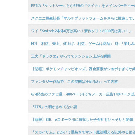
FF7の『ケットシー』とかFF9の『クイナ』をメインパーティ
スクエニ桐生社長「マルチプラットフォームをさらに推進していく
ワイ「Switch2本体6万は高い！新作ソフト8000円は高い！」
N社「利益、売上、値上げ、利益、ゲームは商品」 S社「楽し
三大『ドラクエ』やっててテンション上がる瞬間
【悲報】ポケモンチャンピオンズ、課金要素がショボすぎてサ
ファンタジー作品で「この展開は冷めるわ」って内容
6/4発売のファミ通、400ページ(うちメーカー広告140ページ以
『FF5』の明かされてない謎
【悲報】SIE、eスポーツ用に買収した子会社をひっそりと閉鎖
『スカイリム』とかいう重装きてマント魔法唱える以外やる価