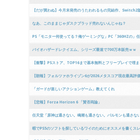
【だが買わぬ】今月末発売のうたわれるもの完結作、Switch2
なあ、このままじゃダスクブラッド売れないんじゃね？
PS「モニター何使ってる？俺ゲーミングな」PC「360HZの」任
バイオハザードレクイエム、シリーズ最速で700万本販売ｗｗ
【衝撃】PSストア、TOP16まで基本無料とフリープレイで埋ま
【朗報】フォルツァホライゾン6が2026メタスコア現在最高評
「ガードが楽しいアクションゲーム」教えてくれ
【悲報】Forza Horizon 6 「賛否両論」
任天堂「原神は通さない。鳴潮も通さない。パルモンも通さな
暇でPS5のソフトを探しているワイのためにオススメを書くス