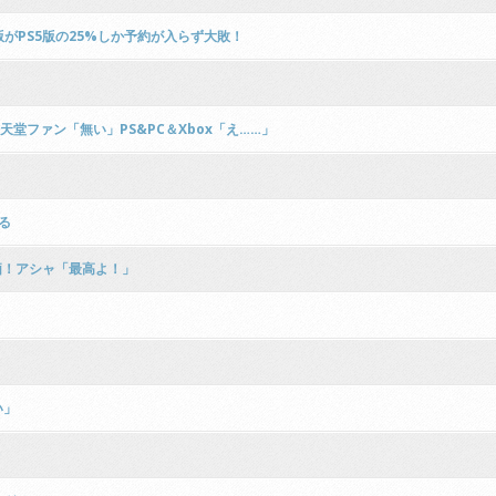
版がPS5版の25%しか予約が入らず大敗！
天堂ファン「無い」PS&PC＆Xbox「え……」
る
価！アシャ「最高よ！」
い」
レ