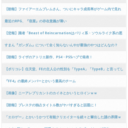
【朗報】ファイアーエムブレムさん、ついにキャラ成長率がゲーム内で見れ
るようになる
最近のRPG、『宿屋』の存在意義が薄い
【悲報】識者「Beast of Reincarnationはパリィ系・ソウルライク系の悪
い所を煮詰めたようなゲーム」
すまん『ガンダム』について全く知らないんやが最強のやつはどんなの？
【朗報】ライザのアトリエ新作、PS4・PS5ハブで発表！
【ポリコレ】任天堂、FEの主人公の性別を「TypeA」「TypeB」と言ってし
まう…
『FF4』の最終メンバーとかいう最高のチーム
【画像】ニーアレプリカントのカイネとかいうヒロインｗｗ
【朗報】プレステの独占タイトル数がヤバすぎると話題に！
「エロゲー」とかいうかつて有能クリエイターを続々と輩出した謎の界隈ｗ