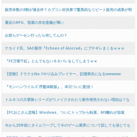
ｗｗｗｗｗ
販売本数の9割が過去作？カプコン好決算で驚異的なリピート販売の成果が明
らかに
最近のRPG、宿屋の存在意義が薄い
お前らゲーセン行ったら何してんの？
ナカイド氏、SAO新作『Echoes of Aincrad』にブチギレまくるｗｗｗ
『FE万紫千紅』とんでもないネタバレをしてしまうｗｗ
【悲報】ドラクエNo.1やり込みプレイヤー、記憶喪失になるwwwww
『モンハンワイルズ 序盤体験版』、本日ついに配信！
トルネコの大冒険シリーズがリメイクされたり新作発売されない理由は？な
ぜ？
【PCおじさん悲報】Windows、ついにトップから転落、MS離れが加速
今から25年前にタイムワープして今のゲーム業界について話しても信じても