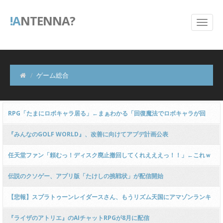
!A
NTENNA?
ゲーム総合
RPG「たまにロボキャラ居る」←まぁわかる「回復魔法でロボキャラが回
復」←？
『みんなのGOLF WORLD』、改善に向けてアプデ計画公表
任天堂ファン「頼むっ！ディスク廃止撤回してくれえええっ！！」←これｗ
ｗｗｗｗｗｗｗｗｗ
伝説のクソゲー、アプリ版「たけしの挑戦状」が配信開始
【悲報】スプラトゥーンレイダースさん、もうリズム天国にアマゾンランキ
ングで敗北wwwwwwwww
『ライザのアトリエ』のAIチャットRPGが8月に配信