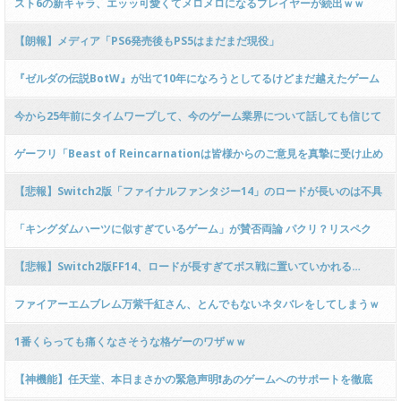
ｗ
スト6の新キャラ、エッッ可愛くてメロメロになるプレイヤーが続出ｗｗ
【朗報】メディア「PS6発売後もPS5はまだまだ現役」
『ゼルダの伝説BotW』が出て10年になろうとしてるけどまだ越えたゲーム
出てない
今から25年前にタイムワープして、今のゲーム業界について話しても信じて
もらえなさそうなことは？
ゲーフリ「Beast of Reincarnationは皆様からのご意見を真摯に受け止め
継続的にアップデートを予定」
【悲報】Switch2版「ファイナルファンタジー14」のロードが長いのは不具
合
「キングダムハーツに似すぎているゲーム」が賛否両論 パクリ？リスペク
ト？
【悲報】Switch2版FF14、ロードが長すぎてボス戦に置いていかれる…
ファイアーエムブレム万紫千紅さん、とんでもないネタバレをしてしまうｗ
ｗｗｗｗｗｗｗｗ
1番くらっても痛くなさそうな格ゲーのワザｗｗ
【神機能】任天堂、本日まさかの緊急声明❗あのゲームへのサポートを徹底