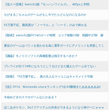
【低スペ悲報】Switch2版『モンハンワイルズ』、40fpsと判明
ちびまるこちゃんのゲームがもし今でたらどんなのになるのか
FE万紫千紅、難易度が「ノーマル」と「ハード」のみで終わる
【動画】switch2版FF14のロード時間 エリア移動15秒 戦闘中27秒 蘇
生20秒
最近のゲームはパリィを使わせる為に通常ガードにデメリットを用意してく
るのがけしからん
【議論】モノリスソフトの高橋監督は独立するべきか？
ブレワイが出て10年になろうとしてるけどまだ越えたゲーム出てない
【朗報】『FE万紫千紅』、真の主人公マイユニはキャラメイク可能
【祝】FF14、Nintendo storeランキング1位※❗覇権きたああああああ❗
今始めどきのスマホゲームなにかある？
ぽこあポケモン、DLCでアイテムの共有ができるようになり神ゲーにｗｗｗ