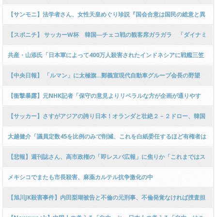
らす」とトランプ氏
【サンモニ】法学者さん、女性天皇めぐり珍説『国会合意は国民の総意と異
なる！日本は男系親族社会ではなく、娘への相続が自然な庶民感覚だ！」ｗ
【スポニチ】 サッカーW杯 韓国―チェコ戦の観客席ガラガラ 「ダイナミ
ｗｗｗｗｗｗｗｗｗｗｗ
ックプライシング」導入影響か
共産・山添氏「日本軍によって400万人殺害されたインドネシアに戦艦三笠
の模型をギフトなんて迷惑だ」
【中央日報】 「ルマン」に太極旗…鄭義宣現代自動車グループ会長の野望
［6/15］ [仮面ウニダー★]
【衝撃暴露】元NHK記者「保守の意見よりリベラルな方が企画が通りやす
い！」 ｗｗｗｗｗｗｗｗｗｗｗｗｗｗｗｗｗｗｗ
【サッカー】さすがアジアの誇り日本！オランダと壮絶２－２ドロー、韓国
ファンも大白熱 大谷も呼ぼう 韓日戦を見たい
大越健介「議員定数45を比例のみで削減、これを白紙委任するほど有権者は
高市に託したのか？」
【悲報】週刊誌さん、高市政権の「即レスバ広報」に焦りか「これまではス
ルーされた報道に細かく事実を反論してくる！」との愚痴記事がネットで話
メキシコでまたも市長殺害、麻薬カルテル抗争激化の中
題に → ｗｗｗｗｗｗｗｗｗｗｗｗ
【旭川JK殺害事件】内田梨瑚被告と不倫の元刑事、不倫発覚なければ捜査担
当のままだった可能性が報道される → ………