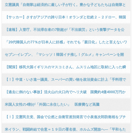
「被害国にあげる必要ない！狂ってる！」 → ﾈｯﾄ「この大統領は著書で東郷
立憲議員「自衛隊は経済的に厳しい子が行く。豊かな子どもたちは自衛隊と
平八郎を大称賛…」
かなりませんよ！」→即訂正も小泉大臣「怒り」の猛反論
【サッカー】さすがアジアの誇り日本！オランダと壮絶２－２ドロー、韓国
ファンも大白熱 大谷も呼ぼう 韓日戦を見たい
【速報】入管庁、不法滞在者の7割超が「不法就労」という衝撃データを公
開「外国人雇い主は不起訴でも強制送還！」と方針示す → ﾈｯﾄ「日本人雇い
「20代韓国人の77％が日本人に好感」それでも「親日化」したと言えないワ
主は？」ｗｗｗｗｗｗｗｗ
ケ
セブン-イレブン、「マシッソ！韓国イチ推し！グルメ」キャンペーンを開
催 キンパ、チヂミなど
【闇深】移民大国イギリスのマスコミさん、ムスリム地区に取材に入った瞬
間 → カメラを回すことすら許されずこうなってしまう → ……
【！】中道・いさ進一議員、スーパーの買い物を政治資金に計上「手料理で
もてなすから経費！プライベートではない！」 ← 突っ込み殺到 ｗｗｗｗｗ
【過去に例のない事故】活火山の火口内でヘリ大破 国費約4億4000万円か
ｗｗｗｗｗｗｗ
けて機体引き上げ 15日から無人重機を遠隔操作 熊本・阿蘇中岳
米国人女性の4割が「外国に永住したい」 医療費など高騰
【！】立憲民主党、国会で公然と自衛官差別発言で小泉進次郎防衛相をブチ
ギレさせてしまい撤回に追い込まれる → ………
米イラン、戦闘終結で合意＝１９日の署名後、ホルムズ開放へ―「平和もた