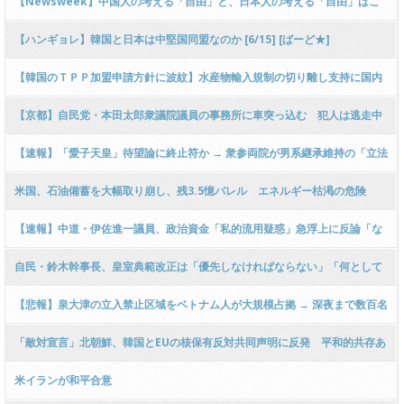
【Newsweek】中国人の考える「自由」と、日本人の考える「自由」はこ
んなに違う
【ハンギョレ】韓国と日本は中堅国同盟なのか [6/15] [ばーど★]
【韓国のＴＰＰ加盟申請方針に波紋】水産物輸入規制の切り離し支持に国内
の漁業者への配慮や自由貿易の原則をめぐる疑問
【京都】自民党・本田太郎衆議院議員の事務所に車突っ込む 犯人は逃走中
けが人なし 舞鶴市
【速報】「愛子天皇」待望論に終止符か → 衆参両院が男系継承維持の「立法
府の総意」を決定「悠仁親王殿下の皇位継承」を確認 ｗｗｗｗｗｗｗｗｗｗ
米国、石油備蓄を大幅取り崩し、残3.5憶バレル エネルギー枯渇の危険
ｗｗｗｗｗｗ
「ガソリンスタンドへ重大影響迫る」と専門家警告(FOXnews)
【速報】中道・伊佐進一議員、政治資金「私的流用疑惑」急浮上に反論「な
んでも説明する！」「プライベート使用一切ない！」 → ﾈｯﾄ「肝心なコレに
自民・鈴木幹事長、皇室典範改正は「優先しなければならない」「何として
は何で答えないの？」ｗｗｗ
も今国会で成立させなければ」
【悲報】泉大津の立入禁止区域をベトナム人が大規模占拠 → 深夜まで数百名
がテント持込で魚釣り → 指摘されたベトナム人「かんけない！」 → ﾈｯﾄ「密
「敵対宣言」北朝鮮、韓国とEUの核保有反対共同声明に反発 平和的共存あ
猟」
り得ぬとも
米イランが和平合意