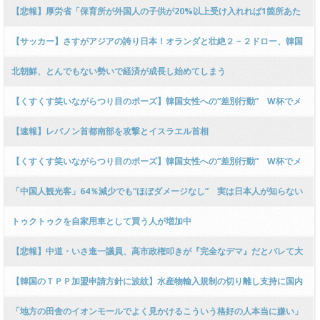
【悲報】厚労省「保育所が外国人の子供が20%以上受け入れれば1箇所あた
り補助金773万あげる！」 → ﾈｯﾄ「外国人ファーストか？」「日本語が通じ
【サッカー】さすがアジアの誇り日本！オランダと壮絶２－２ドロー、韓国
ないは金で解決しない！」
ファンも大白熱 大谷も呼ぼう 韓日戦を見たい［6/15］ [仮面ウニダー★]
北朝鮮、とんでもない勢いで経済が成長し始めてしまう
【くすくす笑いながらつり目のポーズ】韓国女性への“差別行動” W杯でメ
キシコ男性が物議…正体は業界団体会長、解任へ
【速報】レバノン首都南部を攻撃とイスラエル首相
【くすくす笑いながらつり目のポーズ】韓国女性への“差別行動” W杯でメ
キシコ男性が物議…正体は業界団体会長、解任へ
「中国人観光客」64％減少でも“ほぼダメージなし” 実は日本人が知らない
「京都」に外国人が集まるワケ
トゥクトゥクを自家用車として買う人が増加中
【悲報】中道・いさ進一議員、高市政権叩きが『完全なデマ』だとバレて大
炎上 → その後の“まさかの行動”に批判殺到 ｗｗｗｗｗｗｗｗｗｗｗｗｗｗ
【韓国のＴＰＰ加盟申請方針に波紋】水産物輸入規制の切り離し支持に国内
ｗｗｗｗｗ
の漁業者への配慮や自由貿易の原則をめぐる疑問
「地方の田舎のイオンモールでよく見かけるこういう格好の人本当に嫌い」