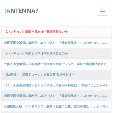
!A
NTENNA?
【ハンギョレ】韓国と日本は中堅国同盟なのか
自民党国会議員の事務所に車突っ込む 「運転操作誤ってぶつかった。パニ
ックになって逃げた」韓国籍の65歳男逮捕 京都
【ハンギョレ】韓国と日本は中堅国同盟なのか
外国人差別解消へ日本弁護士連合会が大阪でシンポ 本名で宿泊拒否された
在日韓国人などの事例挙げる
【防衛省】「迎撃ドローン」提案公募 要求性能は？
【！】天皇皇后両陛下とオランダ国王夫妻がW杯観戦 → 友情にヒビが入りか
ねない状況の中、2-2ドローという神展開にネット大歓喜 ｗｗｗｗｗｗｗｗ
自民党国会議員の事務所に車突っ込む 「運転操作誤ってぶつかった。パニ
ｗｗｗｗｗｗ
ックになって逃げた」韓国籍の65歳男逮捕 京都
小泉防衛大臣、インドネシア大統領に戦艦「三笠」模型を贈呈 → 小沢一郎氏