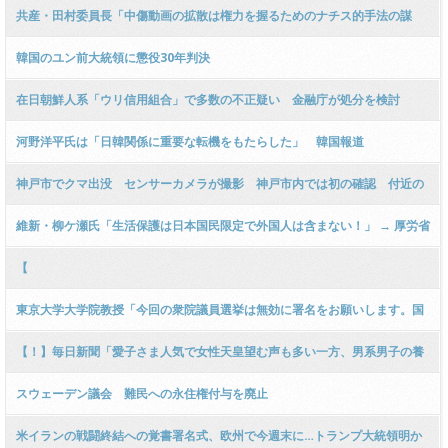
かアイツ)」
共産・田村委員長「中傷動画の拡散は権力を握るためのナチス的手法の謀
略！」「選挙に影響を与えている！単なるスキャンダルで済ませられな
韓国のユン前大統領に懲役30年判決
い！」ｗｗｗｗｗｗｗｗｗｗ
在日朝鮮人系「ウリ信用組合」で多数の不正疑い 金融庁が処分を検討
[6/12] [ばーど★]
河野洋平氏は「日韓関係に重要な転機をもたらした」 韓国報道
神戸市でクマ出没 センサーカメラが撮影 神戸市内では初の確認 付近の
ゴルフ場などに注意呼びかけ
維新・柳ケ瀬氏「生活保護は日本国民限定で外国人は含まない！」 → 厚労省
「外国人を排除するのは人道上よくない！」 ｗｗｗｗｗｗｗｗｗｗｗｗｗｗ
【
ｗｗｗｗｗｗ
東京大学大学院教授「今回の衆院議員選挙は無効に署名をお願いします。国
家存亡の危機です」
【！】毎日新聞「愛子さま人気で女性天皇望む声も多い一方、男系男子の養
子縁組案は有権者に浸透していない！」ｗｗｗｗｗｗｗｗｗｗｗｗｗｗｗｗ
スウェーデン議会 難民への永住権付与を廃止
ｗｗｗ
米イランの戦闘終結への覚書署名式、欧州で今週末に…トランプ大統領明か