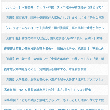
す
【サッカー】W杯開幕！チェコ－韓国 チェコ選手が韓国選手に掴まれてユ
ニホームがビリビリに破れる [6/12] [ばーど★]
【悲報】高市総理、誹謗中傷動画が大拡散されてしまう → ﾈｯﾄ「完全な捏造
デマ」アンチ自民も「これは擁護できない！」と撤収 ｗｗｗｗｗｗｗｗｗｗ
【パヨクはこんなのばっか】共産党・田村委員長、高市批判で威勢が良かっ
ｗｗｗｗｗｗ
たのに辺野古の件を詰められ急にｼｭﾝとしてしまう
【朝鮮日報】韓国の昨年1人当たり国民総所得3万6963ドル、台湾・日本を下
回る
伊藤博文暗殺の安重根記念碑を撤去へ 高知のホテル、抗議受け 事前に内
容確認せずと説明
【速報】米山隆一氏、大惨敗した「中道改革連合」の後にさらなる『新・新
党』構想をぶち上げる「新党作って中道も公明も立憲も入る！」 ← 突っ込み
従軍慰安婦問題をめぐる「河野談話を継承する」木原官房長官
殺到 ｗｗｗｗｗｗｗｗｗ
【悲報】大学教授、週刊文春のヤバ過ぎる闇を大暴露「北京とズブズブ！」
「業績悪化で大量のお金渡してた！」ｗｗｗｗｗｗｗｗｗｗｗｗｗｗｗｗｗ
高市首相、NATO首脳会議出席を検討 来月7日からトルコで開催
ｗｗｗ
時事通信「子どもの受診が無料だからって、ちょっとした体調不良ですぐ病
院連れてくな！」って健保連が言ってんぞ！」 → 保団連「早期受診が正しい