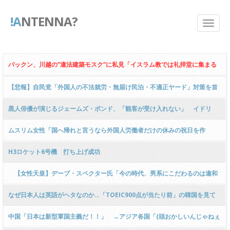
!A
NTENNA?
パックン、川越の”違法建築モスク”に私見「イスラム教では礼拝堂に集まる
のが義務」 当事者の気持ち代弁に物議
【悲報】自民党「外国人の不法就労・無届け民泊・不適正ヤード」対策を首
相に提言 → ﾈｯﾄ「マッチポンプ！」「外国人大量受け入れの流れ作ったのは
黒人俳優が演じるジェームズ・ボンド、「観客が受け入れない」 イドリ
誰？」」
ス・エルバが見解
ムスリム女性「国へ帰れと言うなら外国人労働者だけの休みの祝日を作
れ！」「外国人がいない日本がどうなるのか…？無理なら感謝と敬意を払
H3ロケット6号機 打ち上げ成功
え！」ｗｗｗｗｗｗｗｗｗｗｗｗ
【女性天皇】デーブ・スペクター氏「今の時代、男系にこだわるのは違和
感ある！意識調査で国民の論調は出ている！」ｗｗｗｗｗｗｗｗｗｗｗｗｗ
なぜ日本人は英語がヘタなのか…「TOEIC900点が当たり前」の韓国を見て
ｗｗｗｗｗｗｗ
わかった外国語習得に最も必要な要素 ショーン川上
中国「日本は新型軍国主義だ！！」 →アジア各国「(頭おかしいんじゃねぇ