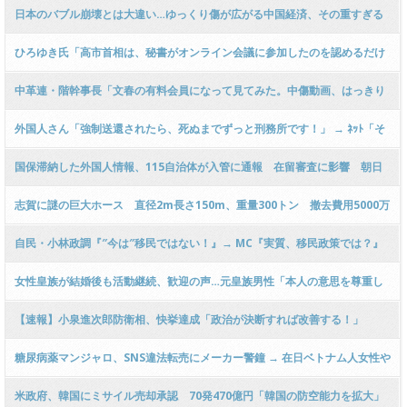
をコソコソやっているのか？“私をのけ者にして、反乱する気やろう！」ｗｗ
日本のバブル崩壊とは大違い…ゆっくり傷が広がる中国経済、その重すぎる
ｗｗｗｗｗｗｗｗｗｗ
代償
ひろゆき氏「高市首相は、秘書がオンライン会議に参加したのを認めるだけ
で、なんで５日もかかるの？」
中革連・階幹事長「文春の有料会員になって見てみた。中傷動画、はっきり
言って大した内容ではない」
外国人さん「強制送還されたら、死ぬまでずっと刑務所です！」 → ﾈｯﾄ「そ
んな極悪人が日本に来るなよ」ｗｗｗｗｗｗｗｗｗｗｗｗｗｗｗｗｗｗｗ
国保滞納した外国人情報、115自治体が入管に通報 在留審査に影響 朝日
新聞
志賀に謎の巨大ホース 直径2m長さ150m、重量300トン 撤去費用5000万
円 中国から漂着か
自民・小林政調『″今は″移民ではない！』→ MC『実質、移民政策では？』
→ 小『″今は″移民ではない！』 → ﾈｯﾄ「と言う事は、いずれは移民になる
女性皇族が結婚後も活動継続、歓迎の声…元皇族男性「本人の意思を尊重し
の？」ｗｗｗｗｗｗｗｗｗｗ
てほしい」養子案には懸念の声も
【速報】小泉進次郎防衛相、快挙達成「政治が決断すれば改善する！」
糖尿病薬マンジャロ、SNS違法転売にメーカー警鐘 → 在日ベトナム人女性や
中国人業者など「おかし」と偽り販売する業者の動画がネットで話題に →
米政府、韓国にミサイル売却承認 70発470億円「韓国の防空能力を拡大」