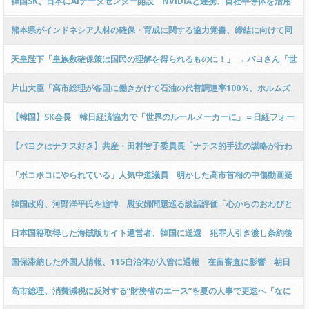
韓国SK、日本にAIデータセンター開設 NVIDIAと連携、自社半導体を活用
判断です！」ｗｗｗｗｗｗｗｗｗｗ
熊本県がインドネシア人材の確保・育成に関する協力覚書、締結に向けて同
国労働省と協議
天皇陛下「皇族数確保策は国民の理解を得られるものに！」 → パヨさん「世
論調査で多数を占める女性天皇・女系天皇容認への後押しだー！愛子天皇！
片山大臣「高市総理が各国に働きかけて石油の代替調達率100％、ホルムズ
愛子天皇！愛子天皇！」
ルート不要化を達成しました」
【韓国】SK会長 韓日経済協力で「世界のルールメーカーに」＝日経フォー
ラム
【パヨクはナチス好き】共産・田村智子委員長「ナチス的手法の謀略が行わ
れたと指摘させざるを得ません」 衆院選等で高市首相陣営が中傷動画作成
「ボコボコにやられている」人気中道議員 明かした高市首相の中傷動画疑
の報道に言及
惑を猛追及後の「誹謗中傷被害」 伊佐議員 [少考さん★]
韓国政府、河野洋平氏を追悼 慰安婦問題巡る談話評価「心からのおわびと
反省を明記した日本初の公式文書」
日本国籍取得した海賊版サイト運営者、韓国に送還 犯罪人引き渡し条約後
初
国保滞納した外国人情報、115自治体が入管に通報 在留審査に影響 朝日
新聞
高市総理、消費減税に反対する”財務省のエース”を夏の人事で更迭へ「なに