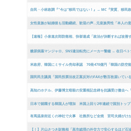
自民・小林政調『″今は″移民ではない！』→ MC『実質、移民政
女性皇族が結婚後も活動継続、歓迎の声…元皇族男性「本人の
【速報】小泉進次郎防衛相、快挙達成「政治が決断すれば改善
糖尿病薬マンジャロ、SNS違法転売にメーカー警鐘 → 在日ベ
米政府、韓国にミサイル売却承認 70発470億円「韓国の防空
国民民主議員「国民投票法改正案反対のFAXが数百枚届いてい
高知のホテル、伊藤博文暗殺の安重根記念碑を抗議受け撤去へ「
日本で就職する韓国人が増加 米国上回り2年連続で国別トップ「ポ
有馬温泉街近くの神社で火事 社務所など全焼 宮司夫婦がけ
【！】片山さつき財務相「高市総理の外交力で安心するほど石油