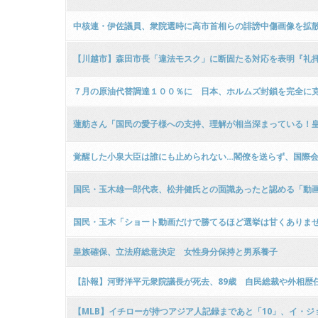
中核連・伊佐議員、衆院選時に高市首相らの誹謗中傷画像を拡
【川越市】森田市長「違法モスク」に断固たる対応を表明『礼拝
７月の原油代替調達１００％に 日本、ホルムズ封鎖を完全に
蓮舫さん「国民の愛子様への支持、理解が相当深まっている！
覚醒した小泉大臣は誰にも止められない…閣僚を送らず、国際会
国民・玉木雄一郎代表、松井健氏との面識あったと認める「動
国民・玉木「ショート動画だけで勝てるほど選挙は甘くありま
皇族確保、立法府総意決定 女性身分保持と男系養子
【訃報】河野洋平元衆院議長が死去、89歳 自民総裁や外相歴任
【MLB】イチローが持つアジア人記録まであと「10」、イ・