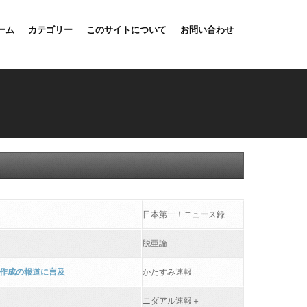
ーム
カテゴリー
このサイトについて
お問い合わせ
日本第一！ニュース録
脱亜論
作成の報道に言及
かたすみ速報
ニダアル速報＋