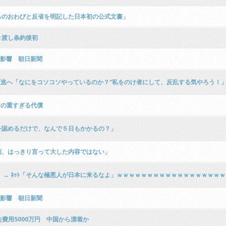
らのおわびと反省を明記した日本初の公式文書」
き渡し条約後初
に影響 朝日新聞
更迭へ「なにをコソコソやっているのか？“私をのけ者にして、反乱する気やろう！
その重すぎる代償
を認めるだけで、なんで５日もかかるの？」
画、はっきり言って大した内容ではない」
→ ﾈｯﾄ「そんな極悪人が日本に来るなよ」ｗｗｗｗｗｗｗｗｗｗｗｗｗｗｗｗｗｗ
に影響 朝日新聞
去費用5000万円 中国から漂着か