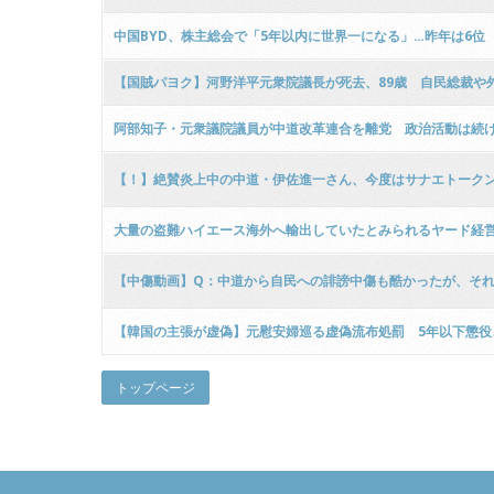
中国BYD、株主総会で「5年以内に世界一になる」…昨年は6位
【国賊パヨク】河野洋平元衆院議長が死去、89歳 自民総裁や
阿部知子・元衆議院議員が中道改革連合を離党 政治活動は続
【！】絶賛炎上中の中道・伊佐進一さん、今度はサナエトークン
大量の盗難ハイエース海外へ輸出していたとみられるヤード経
【中傷動画】Q：中道から自民への誹謗中傷も酷かったが、それ
【韓国の主張が虚偽】元慰安婦巡る虚偽流布処罰 5年以下懲役
トップページ