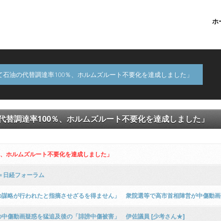
ホ
石油の代替調達率100％、ホルムズルート不要化を達成しました」
代替調達率100％、ホルムズルート不要化を達成しました」
％、ホルムズルート不要化を達成しました」
＝日経フォーラム
の謀略が行われたと指摘させざるを得ません」 衆院選等で高市首相陣営が中傷動画
中傷動画疑惑を猛追及後の「誹謗中傷被害」 伊佐議員 [少考さん★]