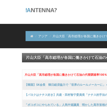
!A
NTENNA?
アジア
片山大臣「高市総理が各国に働きかけて
片山大臣「高市総理が各国に働きかけて石油の
片山大臣「高市総理が各国に働きかけて石油の代替調達率100
【韓国】SK会長 韓日経済協力で「世界のルールメーカーに」
【パヨクはナチス好き】共産・田村智子委員長「ナチス的手法
「ボコボコにやられている」人気中道議員 明かした高市首相の