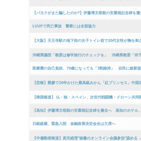
ｗｗ
【パヨクがまた騙したのか?】伊藤博文暗殺の安重根記念碑を撤
LUUPで死亡事故 警察には全面協力
【大阪】天王寺駅の地下街の女子トイレ前で20代女性が胸を刺され
沖縄県議団「教委は修学旅行のチェックを」 沖縄県教委「何千
医療費の自己負担、70歳になっても「3割維持」 自民に維新
【悲報】愛媛で20年かけた最高級みかん「紅プリンセス」中国
すぎ」
【韓国報道】 仏・独・スペイン、次世代戦闘機・ドローン共同
【高知】伊藤博文暗殺の安重根記念碑を撤去へ 高知のホテル、抗議
日銀総裁、緊急入院 金融政策決定会合は欠席へ
【中傷動画報道】高市総理“秘書のオンライン会議参加”認める 