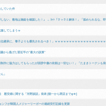
散していた件
しない、敷地は施錠を確認した！』 → ﾈｯﾄ「さっさと解体！」「舐められるな、
克服してしまうｗ
皇位継承に、養子よりも優先されるべき！」ｗｗｗｗｗｗｗｗｗｗｗｗｗｗｗｗｗｗ
議から逃げた習近平の"最大の誤算"
画制作に協力はしてもらったが誹謗中傷の依頼は一切ない！」「たまきトークンも発
せん」
 慰安婦に関する「河野談話」発表 [朝一から閉店までφ★]
ジョンフが韓国人メジャーリーガーの連続安打記録を更新