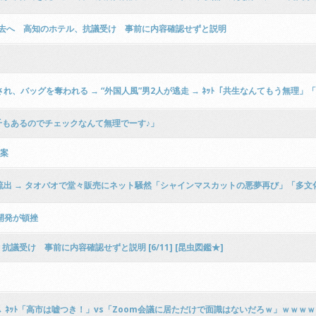
去へ 高知のホテル、抗議受け 事前に内容確認せずと説明
、バッグを奪われる → “外国人風”男2人が逃走 → ﾈｯﾄ「共生なんてもう無理」
もあるのでチェックなんて無理でーす♪」
提案
流出 → タオバオで堂々販売にネット騒然「シャインマスカットの悪夢再び」「多
開発が頓挫
受け 事前に内容確認せずと説明 [6/11] [昆虫図鑑★]
→ ﾈｯﾄ「高市は嘘つき！」vs「Zoom会議に居ただけで面識はないだろｗ」ｗｗｗ