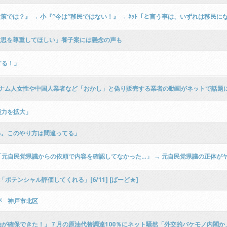
策では？』 → 小『″今は″移民ではない！』 → ﾈｯﾄ「と言う事は、いずれは移民
意思を尊重してほしい」養子案には懸念の声も
する！」
トナム人女性や中国人業者など「おかし」と偽り販売する業者の動画がネットで話題に 
能力を拡大」
る。このやり方は間違ってる」
元自民党県議からの依頼で内容を確認してなかった…」 → 元自民党県議の正体がヤ
テンシャル評価してくれる」[6/11] [ばーど★]
が 神戸市北区
が確保できた！」７月の原油代替調達100％にネット騒然「外交的バケモノ内閣か