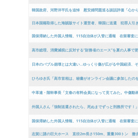
韓国政府、河野洋平氏を追悼 慰安婦問題巡る談話評価「心か
日本国籍取得した海賊版サイト運営者、韓国に送還 犯罪人引
国保滞納した外国人情報、115自治体が入管に通報 在留審査
高市総理、消費減税に反対する”財務省のエース”を夏の人事で
日本のバブル崩壊とは大違い…ゆっくり傷が広がる中国経済、
ひろゆき氏「高市首相は、秘書がオンライン会議に参加したの
中革連・階幹事長「文春の有料会員になって見てみた。中傷動
外国人さん「強制送還されたら、死ぬまでずっと刑務所です！」 
国保滞納した外国人情報、115自治体が入管に通報 在留審査
志賀に謎の巨大ホース 直径2m長さ150m、重量300トン 撤