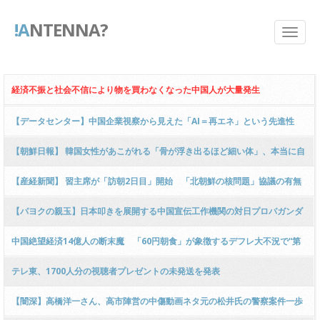
!A
NTENNA?
経済不振と社会不信により物を買わなくなった中国人が大量発生
【データセンター】中国企業視察から見えた「AI＝再エネ」という先進性
ガソリン補助継続の高市政権では確実に敗戦する 古賀茂明氏 [少考さん★]
【朝鮮日報】 韓国女性があこがれる「骨が浮き出るほど細い体」、本当に自
己管理の証なのか？
【産経新聞】 習主席が「訪朝2日目」開始 「北朝鮮の核問題」協議の有無
焦点、前回訪朝では意見交換
【パヨクの親玉】日本叩きを展開する中国宣伝工作機関の対日プロパガンダ
の三連星の素顔…琉球独立派や辺野古事故を起こした基地抗議団体とも接触
中国絶望経済14億人の断末魔 「60円朝食」が象徴するデフレ大不況で“第
二の天安門事件”の危機感も
テレ東、1700人分の視聴者プレゼントの未発送を発表
【闇深】高橋洋一さん、高市陣営の中傷動画ネタ元の松井氏の警察案件一歩