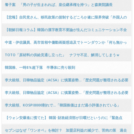
コに叩かれた！」と被害者ムーブを発動し炎上 ｗｗｗｗｗｗｗｗｗｗｗｗｗ
養子案 「男の子が生まれれば、皇位継承権を持つ」と森衆院議長
ｗｗｗｗｗｗｗ
【悲報】自民党さん、移民政策の規制するどころか遂に限界突破「外国人の
児童の為に日本語を教える教室を全国に作ります！！もちろん、税金で！」
【朝鮮日報コラム】韓国の漢字教育不要論が生んだコミュニケーション不全
ｗｗｗｗｗｗｗｗｗｗ
中道・伊佐議員、高市首相中傷動画疑惑追及でトーンダウンか「何も無かっ
たら良いねと思って、総理に確認してるだけ！」ｗｗｗｗｗｗｗｗｗｗｗｗ
TOTO「原材料の供給見通し立った」 ナフサ不足、解消してしまうｗ
ｗｗｗｗｗ
韓国株、一時8％超下落 半導体に売り殺到
李大統領、日韓物品協定（ACSA）に慎重姿勢…「歴史問題が整理される必要
がある」[6/8] [ばーど★]
李大統領、日韓物品協定（ACSA）に慎重姿勢…「歴史問題が整理される必要
がある」
李大統領、KOSPI8000割れで…「韓国株価はまだ過小評価されている」
【ウォン安爆進に慌てた】 韓国･財政経済部が日曜だというのに「緊急点
検」会議を開催。
セブンはなぜ「ワンオペ」を検討？ 加盟店利益の減少で、苦肉の策 過去