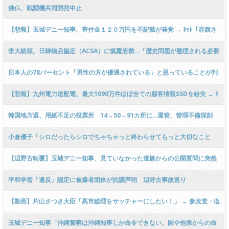
手前のヤバ過ぎるネタを暴露してしまうｗｗｗｗｗｗｗｗｗｗｗｗｗｗｗｗ
独仏、戦闘機共同開発中止
ｗｗｗｗｗｗ
【悲報】玉城デニー知事、寄付金１２０万円を不記載が発覚 → ﾈｯﾄ「赤旗さ
ん、お仲間の裏金はスルーですか？」ｗｗｗｗｗｗｗｗｗｗｗｗｗｗｗｗｗ
李大統領、日韓物品協定（ACSA）に慎重姿勢…「歴史問題が整理される必要
ｗｗ
がある」
日本人の78パーセント「男性の方が優遇されている」と思っていることが判
明ｗ
【悲報】九州電力送配電、最大1090万件ほぼ全ての顧客情報SSDを紛失 → ﾈ
ｯﾄ「紛失でなく盗難だろ」「スパイ天国の極み」「素人レベルのIT管理」
韓国地方選、用紙不足の投票所 14→50→91カ所に…選管、管理不備深刻
小倉優子「シロだったらシロでちゃちゃっと終わらせてもっと大切なこと
を」 高市首相の誹謗中傷動画報道で私見
【辺野古転覆】玉城デニー知事、見ていなかった遺族からの公開質問に突然
コメント『見た！おっしゃる通り！』と中身ゼロ回答にネット騒然 → ………
平和学習「違反」認定に被爆者団体が抗議声明 辺野古事故巡り
【動画】片山さつき大臣「高市総理をサッチャーにしたい！」 → 参政党・塩
入清香さん「サッチャーは緊縮財政で国内経済ボロボロにしましたけど？」
玉城デニー知事「沖縄警察は沖縄知事しか命令できない。国や他県からの命