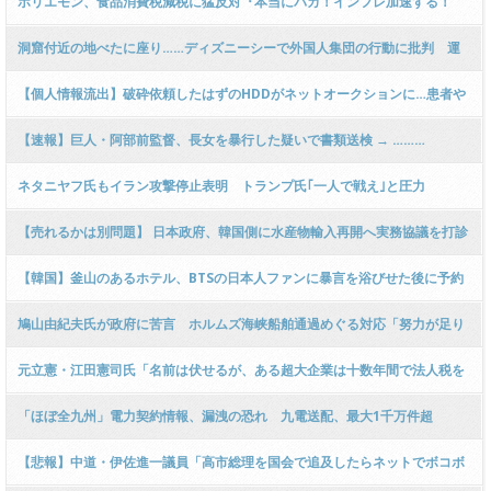
ホリエモン、食品消費税減税に猛反対『本当にバカ！インフレ加速する！
10％に固定しろ！経済学の教科書1ページ目みたいな話！』 ← 突っ込み殺到
洞窟付近の地べたに座り……ディズニーシーで外国人集団の行動に批判 運
ｗｗｗｗｗｗｗｗｗｗｗｗｗ
営会社の対応は
【個人情報流出】破砕依頼したはずのHDDがネットオークションに…患者や
職員など最大51万人分
【速報】巨人・阿部前監督、長女を暴行した疑いで書類送検 → ………
ネタニヤフ氏もイラン攻撃停止表明 トランプ氏｢一人で戦え｣と圧力
【売れるかは別問題】 日本政府、韓国側に水産物輸入再開へ実務協議を打診
＝韓国ネット「科学的に判断を」 ［6/9］ [仮面ウニダー★]
【韓国】釜山のあるホテル、BTSの日本人ファンに暴言を浴びせた後に予約
まで取り消し
鳩山由紀夫氏が政府に苦言 ホルムズ海峡船舶通過めぐる対応「努力が足り
ていないのではないか」
元立憲・江田憲司氏「名前は伏せるが、ある超大企業は十数年間で法人税を
払ったのは4回だけ、しかも利益の0.2%！」 → 元朝日記者「ソフトバンク
「ほぼ全九州」電力契約情報、漏洩の恐れ 九電送配、最大1千万件超
じゃないですか～？」
【悲報】中道・伊佐進一議員「高市総理を国会で追及したらネットでボコボ