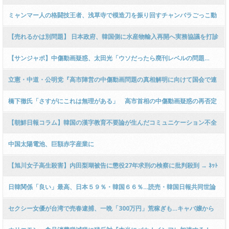
ｗｗｗｗｗｗｗｗｗｗｗｗｗｗｗ
令で応援に来るのは許さない」
ミャンマー人の格闘技王者、浅草寺で模造刀を振り回すチャンバラごっこ動
画がネットで話題に → ﾈｯﾄ「レンタル業者もどうかしてる」「一歩間違えれ
【売れるかは別問題】 日本政府、韓国側に水産物輸入再開へ実務協議を打診
ば大怪我」「規制すべき」
＝韓国ネット「科学的に判断を」
【サンジャポ】中傷動画疑惑、太田光「ウソだったら廃刊レベルの問題…
『いち週刊誌問題』としておさめるにはちょっと無理が」
立憲・中道・公明党『高市陣営の中傷動画問題の真相解明に向けて国会で連
携するぞ！』幹事長会談で一致 ｗｗｗｗｗｗｗｗｗｗｗｗｗｗｗｗｗｗｗ
橋下徹氏「さすがにこれは無理がある」 高市首相の中傷動画疑惑の再否定
と「面識」の説明にぴしゃり指摘
【朝鮮日報コラム】韓国の漢字教育不要論が生んだコミュニケーション不全
中国太陽電池、巨額赤字産業に
【旭川女子高生殺害】内田梨瑚被告に懲役27年求刑の検察に批判殺到 → ﾈｯﾄ
「なぜ無期求刑しない？」「舎弟が23年で主犯格が27年…」「極刑だろ」
日韓関係「良い」最高、日本５９％・韓国６６％…読売・韓国日報共同世論
調査
セクシー女優が台湾で売春逮捕、一晩「300万円」荒稼ぎも…キャバ嬢から
転身もある”海外性出稼ぎ”の闇「日本は安いですからね」