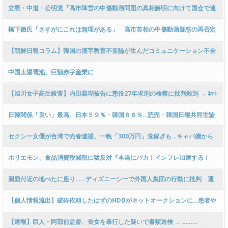
『いち週刊誌問題』としておさめるにはちょっと無理が」
立憲・中道・公明党『高市陣営の中傷動画問題の真相解明に向けて国会で連
携するぞ！』幹事長会談で一致 ｗｗｗｗｗｗｗｗｗｗｗｗｗｗｗｗｗｗｗ
橋下徹氏「さすがにこれは無理がある」 高市首相の中傷動画疑惑の再否定
と「面識」の説明にぴしゃり指摘
【朝鮮日報コラム】韓国の漢字教育不要論が生んだコミュニケーション不全
中国太陽電池、巨額赤字産業に
【旭川女子高生殺害】内田梨瑚被告に懲役27年求刑の検察に批判殺到 → ﾈｯﾄ
「なぜ無期求刑しない？」「舎弟が23年で主犯格が27年…」「極刑だろ」
日韓関係「良い」最高、日本５９％・韓国６６％…読売・韓国日報共同世論
調査
セクシー女優が台湾で売春逮捕、一晩「300万円」荒稼ぎも…キャバ嬢から
転身もある”海外性出稼ぎ”の闇「日本は安いですからね」
ホリエモン、食品消費税減税に猛反対『本当にバカ！インフレ加速する！
10％に固定しろ！経済学の教科書1ページ目みたいな話！』 ← 突っ込み殺到
洞窟付近の地べたに座り……ディズニーシーで外国人集団の行動に批判 運
ｗｗｗｗｗｗｗｗｗｗｗｗｗ
営会社の対応は
【個人情報流出】破砕依頼したはずのHDDがネットオークションに…患者や
職員など最大51万人分
【速報】巨人・阿部前監督、長女を暴行した疑いで書類送検 → ………