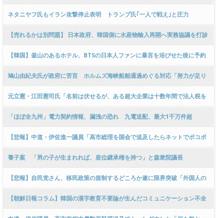
ネタニヤフ氏もイラン攻撃停止表明 トランプ氏｢一人で戦え｣と圧力
【売れるかは別問題】 日本政府、韓国側に水産物輸入再開へ実務協議を打診
＝韓国ネット「科学的に判断を」 ［6/9］ [仮面ウニダー★]
【韓国】釜山のあるホテル、BTSの日本人ファンに暴言を浴びせた後に予約
まで取り消し
鳩山由紀夫氏が政府に苦言 ホルムズ海峡船舶通過めぐる対応「努力が足り
ていないのではないか」
元立憲・江田憲司氏「名前は伏せるが、ある超大企業は十数年間で法人税を
払ったのは4回だけ、しかも利益の0.2%！」 → 元朝日記者「ソフトバンク
「ほぼ全九州」電力契約情報、漏洩の恐れ 九電送配、最大1千万件超
じゃないですか～？」
【悲報】中道・伊佐進一議員「高市総理を国会で追及したらネットでボコボ
コに叩かれた！」と被害者ムーブを発動し炎上 ｗｗｗｗｗｗｗｗｗｗｗｗｗ
養子案 「男の子が生まれれば、皇位継承権を持つ」と森衆院議長
ｗｗｗｗｗｗｗ
【悲報】自民党さん、移民政策の規制するどころか遂に限界突破「外国人の
児童の為に日本語を教える教室を全国に作ります！！もちろん、税金で！」
【朝鮮日報コラム】韓国の漢字教育不要論が生んだコミュニケーション不全
ｗｗｗｗｗｗｗｗｗｗ