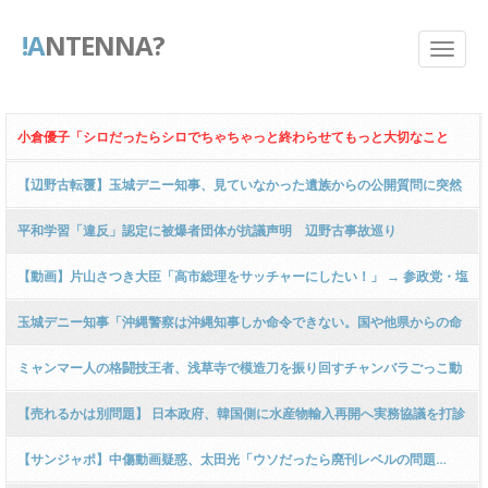
!A
NTENNA?
小倉優子「シロだったらシロでちゃちゃっと終わらせてもっと大切なこと
を」 高市首相の誹謗中傷動画報道で私見
【辺野古転覆】玉城デニー知事、見ていなかった遺族からの公開質問に突然
コメント『見た！おっしゃる通り！』と中身ゼロ回答にネット騒然 → ………
平和学習「違反」認定に被爆者団体が抗議声明 辺野古事故巡り
【動画】片山さつき大臣「高市総理をサッチャーにしたい！」 → 参政党・塩
入清香さん「サッチャーは緊縮財政で国内経済ボロボロにしましたけど？」
玉城デニー知事「沖縄警察は沖縄知事しか命令できない。国や他県からの命
ｗｗｗｗｗｗｗｗｗｗｗｗｗｗｗ
令で応援に来るのは許さない」
ミャンマー人の格闘技王者、浅草寺で模造刀を振り回すチャンバラごっこ動
画がネットで話題に → ﾈｯﾄ「レンタル業者もどうかしてる」「一歩間違えれ
【売れるかは別問題】 日本政府、韓国側に水産物輸入再開へ実務協議を打診
ば大怪我」「規制すべき」
＝韓国ネット「科学的に判断を」
【サンジャポ】中傷動画疑惑、太田光「ウソだったら廃刊レベルの問題…