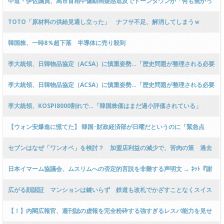
中道・伊佐議員、高市首相中傷動画疑惑追及でトーンダウンか「何も無かっ
たら良いねと思って、総理に確認してるだけ！」ｗｗｗｗｗｗｗｗｗｗｗｗ
TOTO「原材料の供給見通し立った」 ナフサ不足、解消してしまうｗ
ｗｗｗｗｗ
韓国株、一時8％超下落 半導体に売り殺到
李大統領、日韓物品協定（ACSA）に慎重姿勢…「歴史問題が整理される必要
がある」[6/8] [ばーど★]
李大統領、日韓物品協定（ACSA）に慎重姿勢…「歴史問題が整理される必要
がある」
李大統領、KOSPI8000割れで…「韓国株価はまだ過小評価されている」
【ウォン安爆進に慌てた】 韓国･財政経済部が日曜だというのに「緊急点
検」会議を開催。
セブンはなぜ「ワンオペ」を検討？ 加盟店利益の減少で、苦肉の策 過去
には“要塞レジ”実験も
日本イマーム協議会、ムスリムへの否定的言説を非難する声明文 → ﾈｯﾄ『謝
罪ゼロ改善ゼロ「批判するな」だけの声明文』『被害者ビジネスはやめろ』
広がる顔認証 マンションは鍵いらず 鉄道も改札でかざすことなくスイス
『郷に従うのが先』
イ カピバラも見分けられる
【！】内閣広報官、週刊誌の虚報を完全粉砕する強すぎるレスバ能力を見せ