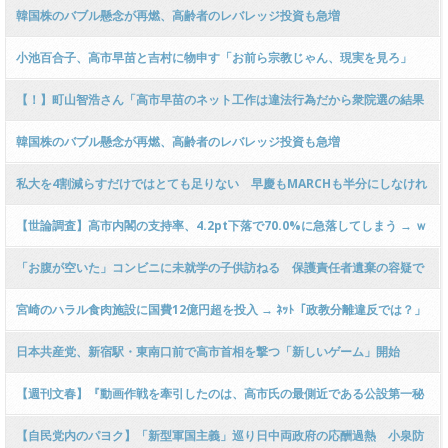
つけネットで話題に → ｗｗｗｗｗｗｗｗｗｗｗｗｗｗｗｗｗｗ
韓国株のバブル懸念が再燃、高齢者のレバレッジ投資も急増
小池百合子、高市早苗と吉村に物申す「お前ら宗教じゃん、現実を見ろ」
【！】町山智浩さん「高市早苗のネット工作は違法行為だから衆院選の結果
も通過させた法案も全部無効にすべき！」
韓国株のバブル懸念が再燃、高齢者のレバレッジ投資も急増
私大を4割減らすだけではとても足りない 早慶もMARCHも半分にしなけれ
ば生き残れない少子化の現実
【世論調査】高市内閣の支持率、4.2pt下落で70.0%に急落してしまう → ｗ
ｗｗｗｗｗｗｗｗｗｗｗｗｗｗｗｗｗｗｗ
「お腹が空いた」コンビニに未就学の子供訪ねる 保護責任者遺棄の容疑で
付き合ってる男と母逮捕
宮崎のハラル食肉施設に国費12億円超を投入 → ﾈｯﾄ「政教分離違反では？」
「和牛をメッカに向けてアッラーフ・アクバル」「輸出ビジネスの支援でし
日本共産党、新宿駅・東南口前で高市首相を撃つ「新しいゲーム」開始
ょ？」
「流石におかしい」と非難の声相次ぐ
【週刊文春】『動画作戦を牽引したのは、高市氏の最側近である公設第一秘
書・木下剛志氏らだ！』『高市陣営が流した「進次郎は無能」動画《陣営の
【自民党内のパヨク】「新型軍国主義」巡り日中両政府の応酬過熱 小泉防