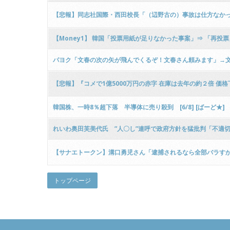
【悲報】同志社国際・西田校長「（辺野古の）事故は仕方なかっ
【Money1】 韓国「投票用紙が足りなかった事案」⇒ 「再投
パヨク「文春の次の矢が飛んでくるぞ！文春さん頼みます」→
【悲報】『コメで1億5000万円の赤字 在庫は去年の約２倍 価
韓国株、一時8％超下落 半導体に売り殺到 [6/8] [ばーど★]
れいわ奥田芙美代氏 ”人〇し”連呼で政府方針を猛批判「不適
【サナエトークン】溝口勇児さん「逮捕されるなら全部バラすか
トップページ