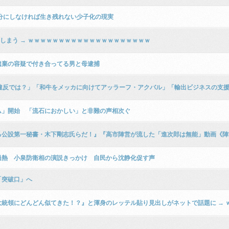
半分にしなければ生き残れない少子化の現実
してしまう → ｗｗｗｗｗｗｗｗｗｗｗｗｗｗｗｗｗｗｗｗ
遺棄の容疑で付き合ってる男と母逮捕
分離違反では？」「和牛をメッカに向けてアッラーフ・アクバル」「輸出ビジネスの支
ム」開始 「流石におかしい」と非難の声相次ぐ
公設第一秘書・木下剛志氏らだ！』『高市陣営が流した「進次郎は無能」動画《
過熱 小泉防衛相の演説きっかけ 自民から沈静化促す声
「突破口」へ
統領にどんどん似てきた！？』と渾身のレッテル貼り見出しがネットで話題に → 