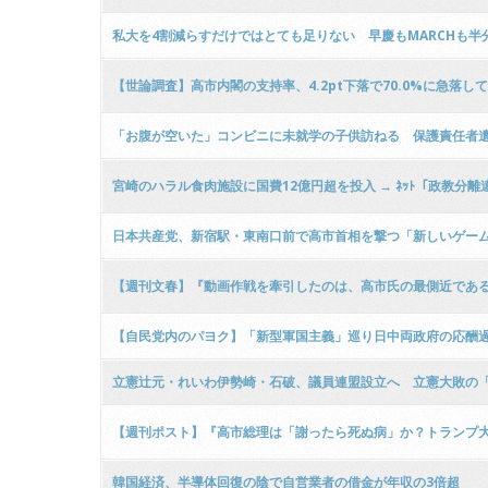
私大を4割減らすだけではとても足りない 早慶もMARCHも
【世論調査】高市内閣の支持率、4.2pt下落で70.0%に急落
「お腹が空いた」コンビニに未就学の子供訪ねる 保護責任者
宮崎のハラル食肉施設に国費12億円超を投入 → ﾈｯﾄ「政教
日本共産党、新宿駅・東南口前で高市首相を撃つ「新しいゲー
【週刊文春】『動画作戦を牽引したのは、高市氏の最側近である
【自民党内のパヨク】「新型軍国主義」巡り日中両政府の応酬
立憲辻元・れいわ伊勢崎・石破、議員連盟設立へ 立憲大敗の
【週刊ポスト】『高市総理は「謝ったら死ぬ病」か？トランプ大
韓国経済、半導体回復の陰で自営業者の借金が年収の3倍超