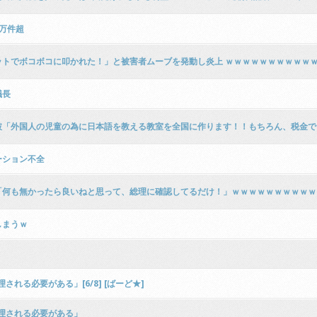
万件超
トでボコボコに叩かれた！」と被害者ムーブを発動し炎上 ｗｗｗｗｗｗｗｗｗｗ
議長
破「外国人の児童の為に日本語を教える教室を全国に作ります！！もちろん、税金で
ーション不全
「何も無かったら良いねと思って、総理に確認してるだけ！」ｗｗｗｗｗｗｗｗｗｗ
しまうｗ
れる必要がある」[6/8] [ばーど★]
整理される必要がある」