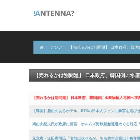
!A
NTENNA?
アジア
【売れるかは別問題】 日本政府、韓国側
【売れるかは別問題】 日本政府、韓国側に水産
【売れるかは別問題】 日本政府、韓国側に水産物輸入再開へ実務協
【韓国】釜山のあるホテル、BTSの日本人ファンに暴言を浴び
鳩山由紀夫氏が政府に苦言 ホルムズ海峡船舶通過めぐる対応
元立憲・江田憲司氏「名前は伏せるが、ある超大企業は十数年間で