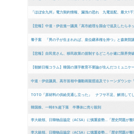
「ほぼ全九州」電力契約情報、漏洩の恐れ 九電送配、最大1千
【悲報】中道・伊佐進一議員「高市総理を国会で追及したらネッ
養子案 「男の子が生まれれば、皇位継承権を持つ」と森衆院
【悲報】自民党さん、移民政策の規制するどころか遂に限界突
【朝鮮日報コラム】韓国の漢字教育不要論が生んだコミュニケ
中道・伊佐議員、高市首相中傷動画疑惑追及でトーンダウンか
TOTO「原材料の供給見通し立った」 ナフサ不足、解消して
韓国株、一時8％超下落 半導体に売り殺到
李大統領、日韓物品協定（ACSA）に慎重姿勢…「歴史問題が整理さ
李大統領、日韓物品協定（ACSA）に慎重姿勢…「歴史問題が