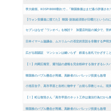
李大統領、KOSPI8000割れで…「韓国株価はまだ過小評価され
【ウォン安爆進に慌てた】 韓国･財政経済部が日曜だというの
セブンはなぜ「ワンオペ」を検討？ 加盟店利益の減少で、苦肉
日本イマーム協議会、ムスリムへの否定的言説を非難する声明文
広がる顔認証 マンションは鍵いらず 鉄道も改札でかざすこと
【！】内閣広報官、週刊誌の虚報を完全粉砕する強すぎるレスバ
韓国株のバブル懸念が再燃、高齢者のレバレッジ投資も急増
小池百合子、高市早苗と吉村に物申す「お前ら宗教じゃん、現
【！】町山智浩さん「高市早苗のネット工作は違法行為だから
韓国株のバブル懸念が再燃、高齢者のレバレッジ投資も急増