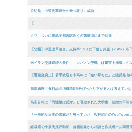
公明党、中道改革連合の乗っ取りに成功
【
クマ、ついに東武宇都宮駅近くの繁華街にまで到達
【悲報】中道改革連合、支持率1.9％に下落し共産（2.4%）を
ｗｗ
米イラン交渉継続の条件、「レバノン停戦」は事実上崩壊…イ
【退職金廃止】若手歓迎も中高年は「狙い撃ちだ」と猛反発 給
高市総理「食料品の消費税8％分ぴったり下がるとは考えていな
高市首相に「同性婚は反対」と否定された大学生、結婚の平等
「一般的な日本の国旗だと思っていた」W杯紹介のYouTube
総裁選で小泉氏批評動画 首相秘書から相談と作成者ー共同通