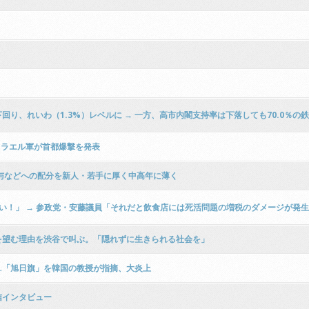
下回り、れいわ（1.3%）レベルに → 一方、高市内閣支持率は下落しても70.0％の
スラエル軍が首都爆撃を発表
与などへの配分を新人・若手に厚く中高年に薄く
い！」 → 参政党・安藤議員「それだと飲食店には死活問題の増税のダメージが発
を望む理由を渋谷で叫ぶ。「隠れずに生きられる社会を」
r…「旭日旗」を韓国の教授が指摘、大炎上
信インタビュー