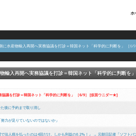
ホ
に水産物輸入再開へ実務協議を打診＝韓国ネット「科学的に判断を」 ［6/9］
物輸入再開へ実務協議を打診＝韓国ネット「科学的に判断を」 ［6
議を打診＝韓国ネット「科学的に判断を」 ［6/9］ [仮面ウニダー★]
せた後に予約まで取り消し
「努力が足りていないのではないか」
法人税を払ったのは4回だけ、しかも利益の0.2%！」 → 元朝日記者「ソフト