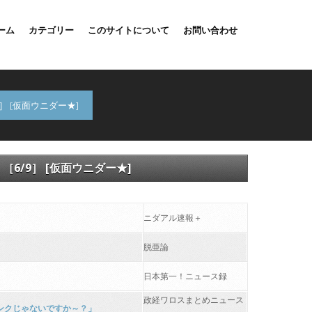
ーム
カテゴリー
このサイトについて
お問い合わせ
 [仮面ウニダー★]
/9］ [仮面ウニダー★]
ニダアル速報＋
脱亜論
日本第一！ニュース録
政経ワロスまとめニュース
バンクじゃないですか～？」