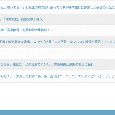
たと思ってる！」と生徒の前で言い放ってた事が修学旅行に参加した生徒の日記に暴
票」「選挙無効」抗議活動が発火！
文春「高市陣営、礼賛動画大量作成！」
格下落で卸売業者は悲鳴』 → ﾈｯﾄ「結局「コメ不足」はマスコミ報道が原因ってこと
切な言辞」注意に「どの言葉ですか?」…防衛装備三原則の改定に触れ
らな！｣ → 大炎上で釈明「あ、あ、あれはエ、エ、エ、エンタメというか、よ、