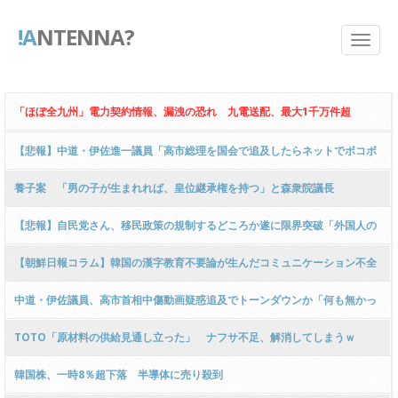
!A
NTENNA?
「ほぼ全九州」電力契約情報、漏洩の恐れ 九電送配、最大1千万件超
【悲報】中道・伊佐進一議員「高市総理を国会で追及したらネットでボコボ
コに叩かれた！」と被害者ムーブを発動し炎上 ｗｗｗｗｗｗｗｗｗｗｗｗｗ
養子案 「男の子が生まれれば、皇位継承権を持つ」と森衆院議長
ｗｗｗｗｗｗｗ
【悲報】自民党さん、移民政策の規制するどころか遂に限界突破「外国人の
児童の為に日本語を教える教室を全国に作ります！！もちろん、税金で！」
【朝鮮日報コラム】韓国の漢字教育不要論が生んだコミュニケーション不全
ｗｗｗｗｗｗｗｗｗｗ
中道・伊佐議員、高市首相中傷動画疑惑追及でトーンダウンか「何も無かっ
たら良いねと思って、総理に確認してるだけ！」ｗｗｗｗｗｗｗｗｗｗｗｗ
TOTO「原材料の供給見通し立った」 ナフサ不足、解消してしまうｗ
ｗｗｗｗｗ
韓国株、一時8％超下落 半導体に売り殺到