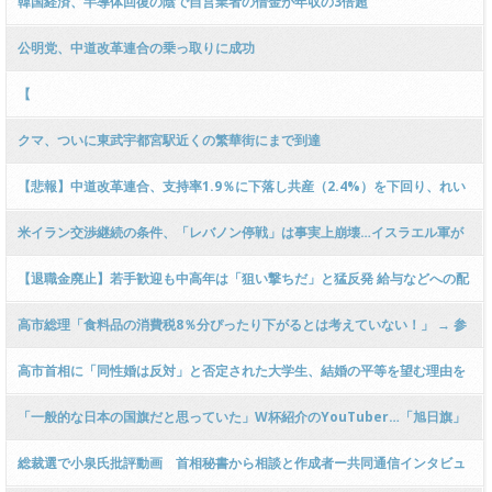
韓国経済、半導体回復の陰で自営業者の借金が年収の3倍超
ｗｗｗｗｗｗｗｗｗｗｗ
公明党、中道改革連合の乗っ取りに成功
【
クマ、ついに東武宇都宮駅近くの繁華街にまで到達
【悲報】中道改革連合、支持率1.9％に下落し共産（2.4%）を下回り、れい
わ（1.3%）レベルに → 一方、高市内閣支持率は下落しても70.0％の鉄壁モ
米イラン交渉継続の条件、「レバノン停戦」は事実上崩壊…イスラエル軍が
ード継続 ｗｗｗｗｗｗｗｗｗｗｗ
首都爆撃を発表
【退職金廃止】若手歓迎も中高年は「狙い撃ちだ」と猛反発 給与などへの配
分を新人・若手に厚く中高年に薄く
高市総理「食料品の消費税8％分ぴったり下がるとは考えていない！」 → 参
政党・安藤議員「それだと飲食店には死活問題の増税のダメージが発生す
高市首相に「同性婚は反対」と否定された大学生、結婚の平等を望む理由を
る！」
渋谷で叫ぶ。「隠れずに生きられる社会を」
「一般的な日本の国旗だと思っていた」W杯紹介のYouTuber…「旭日旗」
を韓国の教授が指摘、大炎上
総裁選で小泉氏批評動画 首相秘書から相談と作成者ー共同通信インタビュ