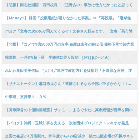
ー
【悲報】同志社国際・西田校長「（辺野古の）事故は仕方なかったと思って
る！」と生徒の前で言い放ってた事が修学旅行に参加した生徒の日記に暴露
【Money1】 韓国「投票用紙が足りなかった事案」⇒ 「再投票」「選挙無
される → …
効」抗議活動が発火！
パヨク「文春の次の矢が飛んでくるぞ！文春さん頼みます」→文春「高市陣
営、礼賛動画大量作成！」
【悲報】『コメで1億5000万円の赤字 在庫は去年の約２倍 価格下落で卸売業
者は悲鳴』 → ﾈｯﾄ「結局「コメ不足」はマスコミ報道が原因ってこと？」
韓国株、一時8％超下落 半導体に売り殺到 [6/8] [ばーど★]
れいわ奥田芙美代氏 ”人〇し”連呼で政府方針を猛批判「不適切な言辞」注
意に「どの言葉ですか?」…防衛装備三原則の改定に触れ
【サナエトークン】溝口勇児さん「逮捕されるなら全部バラすからな！｣ →
大炎上で釈明「あ、あ、あれはエ、エ、エ、エンタメというか、よ、よ、よ
中革連、支持率１．９％
酔ったノリだから…」
【高市陣営の中傷動画疑惑】サンモニ、まるで未だに高市総理が音声を聞い
ていないかのような報道にネット騒然 → ｗｗｗｗｗｗｗｗｗｗｗｗｗｗｗｗ
【パヨク】沖縄・玉城知事を支える 政治団体プロジェクトレキオが発足
ｗｗｗｗｗｗｗ
知事選の対応は 県議・市町村議13人「中央政治に従属しない地方自治を」
全国の書店が1万店割れ、昨年度から424店減少 紙の出版市場の不振やネッ