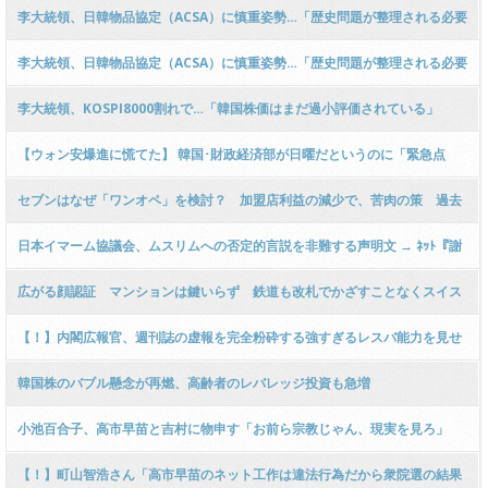
李大統領、日韓物品協定（ACSA）に慎重姿勢…「歴史問題が整理される必要
がある」[6/8] [ばーど★]
李大統領、日韓物品協定（ACSA）に慎重姿勢…「歴史問題が整理される必要
がある」
李大統領、KOSPI8000割れで…「韓国株価はまだ過小評価されている」
【ウォン安爆進に慌てた】 韓国･財政経済部が日曜だというのに「緊急点
検」会議を開催。
セブンはなぜ「ワンオペ」を検討？ 加盟店利益の減少で、苦肉の策 過去
には“要塞レジ”実験も
日本イマーム協議会、ムスリムへの否定的言説を非難する声明文 → ﾈｯﾄ『謝
罪ゼロ改善ゼロ「批判するな」だけの声明文』『被害者ビジネスはやめろ』
広がる顔認証 マンションは鍵いらず 鉄道も改札でかざすことなくスイス
『郷に従うのが先』
イ カピバラも見分けられる
【！】内閣広報官、週刊誌の虚報を完全粉砕する強すぎるレスバ能力を見せ
つけネットで話題に → ｗｗｗｗｗｗｗｗｗｗｗｗｗｗｗｗｗｗ
韓国株のバブル懸念が再燃、高齢者のレバレッジ投資も急増
小池百合子、高市早苗と吉村に物申す「お前ら宗教じゃん、現実を見ろ」
【！】町山智浩さん「高市早苗のネット工作は違法行為だから衆院選の結果