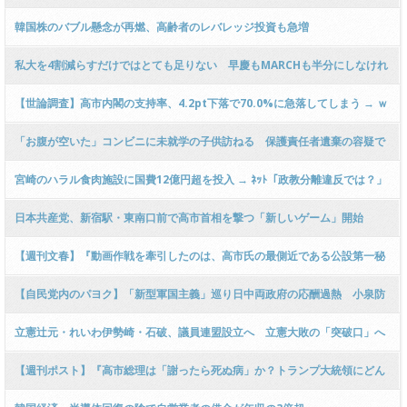
も通過させた法案も全部無効にすべき！」
韓国株のバブル懸念が再燃、高齢者のレバレッジ投資も急増
私大を4割減らすだけではとても足りない 早慶もMARCHも半分にしなけれ
ば生き残れない少子化の現実
【世論調査】高市内閣の支持率、4.2pt下落で70.0%に急落してしまう → ｗ
ｗｗｗｗｗｗｗｗｗｗｗｗｗｗｗｗｗｗｗ
「お腹が空いた」コンビニに未就学の子供訪ねる 保護責任者遺棄の容疑で
付き合ってる男と母逮捕
宮崎のハラル食肉施設に国費12億円超を投入 → ﾈｯﾄ「政教分離違反では？」
「和牛をメッカに向けてアッラーフ・アクバル」「輸出ビジネスの支援でし
日本共産党、新宿駅・東南口前で高市首相を撃つ「新しいゲーム」開始
ょ？」
「流石におかしい」と非難の声相次ぐ
【週刊文春】『動画作戦を牽引したのは、高市氏の最側近である公設第一秘
書・木下剛志氏らだ！』『高市陣営が流した「進次郎は無能」動画《陣営の
【自民党内のパヨク】「新型軍国主義」巡り日中両政府の応酬過熱 小泉防
メンバーが実名証言》』
衛相の演説きっかけ 自民から沈静化促す声
立憲辻元・れいわ伊勢崎・石破、議員連盟設立へ 立憲大敗の「突破口」へ
【週刊ポスト】『高市総理は「謝ったら死ぬ病」か？トランプ大統領にどん
どん似てきた！？』と渾身のレッテル貼り見出しがネットで話題に → ｗｗｗ