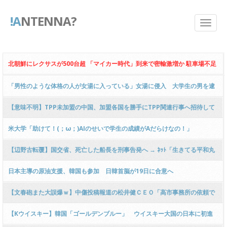
!A
NTENNA?
北朝鮮にレクサスが500台超 「マイカー時代」到来で密輸激増か 駐車場不足
や交通渋滞も
「男性のような体格の人が女湯に入っている」女湯に侵入 大学生の男を逮
捕 仙台
【意味不明】TPP未加盟の中国、加盟各国を勝手にTPP関連行事へ招待して
いた件
米大学「助けて！(；ω；)AIのせいで学生の成績がAだらけなの！」
【辺野古転覆】国交省、死亡した船長を刑事告発へ → ﾈｯﾄ「生きてる平和丸
の船長・諸喜田氏は？」
日本主導の原油支援、韓国も参加 日韓首脳が19日に合意へ
【文春砲また大誤爆ｗ】中傷投稿報道の松井健ＣＥＯ「高市事務所の依頼で
はなく自ら主導して動画を作った！」と完全否定 → ｗｗｗｗｗｗｗｗｗｗｗ
【Kウイスキー】韓国「ゴールデンブルー」 ウイスキー大国の日本に初進