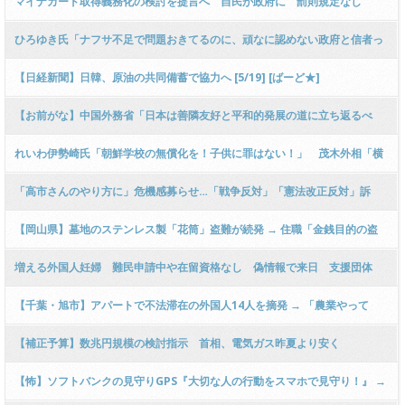
マイナカード取得義務化の検討を提言へ 自民が政府に 罰則規定なし
ひろゆき氏「ナフサ不足で問題おきてるのに、頑なに認めない政府と信者っ
て凄いよね！コメディ映画を思い出した！」水道管更新にも影響報道に持論
【日経新聞】日韓、原油の共同備蓄で協力へ [5/19] [ばーど★]
ｗｗｗｗｗｗｗ
【お前がな】中国外務省「日本は善隣友好と平和的発展の道に立ち返るべ
き」
れいわ伊勢崎氏「朝鮮学校の無償化を！子供に罪はない！」 茂木外相「横
田めぐみさんは？」
「高市さんのやり方に」危機感募らせ…「戦争反対」「憲法改正反対」訴
え 阿佐ヶ谷デモに1500人（主催者発表）
【岡山県】墓地のステンレス製「花筒」盗難が続発 → 住職「金銭目的の盗
み！罰当たりという感覚がない人！」 → ｗｗｗｗｗｗｗｗｗｗｗｗｗｗｗｗ
増える外国人妊婦 難民申請中や在留資格なし 偽情報で来日 支援団体
ｗｗｗｗｗ
「もう限界」
【千葉・旭市】アパートで不法滞在の外国人14人を摘発 → 「農業やって
た」などと約7年不法滞在していた人も収容 → 短期滞在ビザや技能実習生と
【補正予算】数兆円規模の検討指示 首相、電気ガス昨夏より安く
して入国
【怖】ソフトバンクの見守りGPS『大切な人の行動をスマホで見守り！』 →