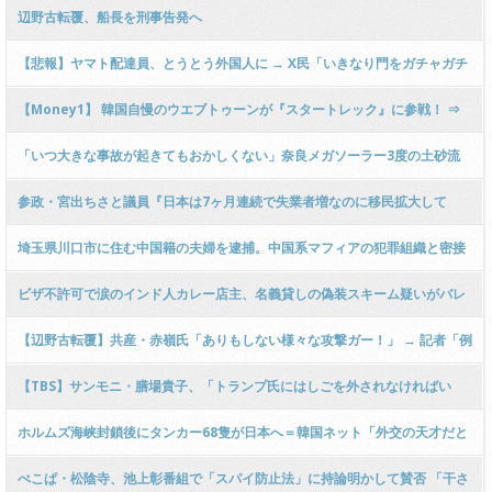
ｗｗ
出
辺野古転覆、船長を刑事告発へ
【悲報】ヤマト配達員、とうとう外国人に → X民「いきなり門をガチャガチ
ャされて…声をかけたら、仏頂面で荷物を渡して去っていった…」ｗｗｗｗ
【Money1】 韓国自慢のウエブトゥーンが『スタートレック』に参戦！ ⇒
ｗｗｗｗｗｗｗｗｗ
これ本当にスタートレック？ ［l
「いつ大きな事故が起きてもおかしくない」奈良メガソーラー3度の土砂流
出で住民がついに刑事告発
参政・宮出ちさと議員『日本は7ヶ月連続で失業者増なのに移民拡大して
る！』 → ﾈｯﾄ「日本人失業者を雇っても補助金出ないが外国人だと出るのお
埼玉県川口市に住む中国籍の夫婦を逮捕。中国系マフィアの犯罪組織と密接
かしくない？」ｗｗｗｗｗｗ
に関わりがあるとみて捜査中
ビザ不許可で涙のインド人カレー店主、名義貸しの偽装スキーム疑いがバレ
てしまい世論大逆転 → ｗｗｗｗｗｗｗｗｗｗｗｗｗｗｗｗｗｗ
【辺野古転覆】共産・赤嶺氏「ありもしない様々な攻撃ガー！」 → 記者「例
えば？」 → 共産・小池晃氏「ちょっと分からない！」ｗｗｗｗｗｗｗｗｗｗ
【TBS】サンモニ・膳場貴子、「トランプ氏にはしごを外されなければい
ｗｗｗｗｗｗｗ
い」発言に批判噴出 「辺野古はスルー」の指摘も
ホルムズ海峡封鎖後にタンカー68隻が日本へ＝韓国ネット「外交の天才だと
いう大統領は何をやってるんだ？」
ぺこぱ・松陰寺、池上彰番組で「スパイ防止法」に持論明かして賛否 「干さ