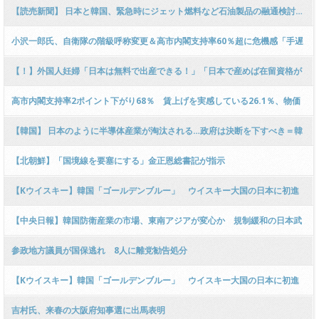
公式HP『個人情報を中国と共同利用することがあります！』 ｗｗｗｗｗｗ
【読売新聞】 日本と韓国、緊急時にジェット燃料など石油製品の融通検討…
ｗｗｗｗｗｗｗｗｗ
きょう首脳会談で共同文書発表へ
小沢一郎氏、自衛隊の階級呼称変更＆高市内閣支持率60％超に危機感「手遅
れになりつつある」「いい加減、皆が気付くべき」
【！】外国人妊婦「日本は無料で出産できる！」「日本で産めば在留資格が
もらえる！」との偽情報を信じ来日急増 → ﾈｯﾄ「そして難民申請、保護費を
高市内閣支持率2ポイント下がり68％ 賃上げを実感している26.1％、物価
もらう…」
高対策に58.7％が”不満”【FNN世論調査】
【韓国】 日本のように半導体産業が淘汰される…政府は決断を下すべき＝韓
国報道
【北朝鮮】「国境線を要塞にする」金正恩総書記が指示
【Kウイスキー】韓国「ゴールデンブルー」 ウイスキー大国の日本に初進
出 [5/18] [ばーど★]
【中央日報】韓国防衛産業の市場、東南アジアが変心か 規制緩和の日本武
器に揺らぐ
参政地方議員が国保逃れ 8人に離党勧告処分
【Kウイスキー】韓国「ゴールデンブルー」 ウイスキー大国の日本に初進
出
吉村氏、来春の大阪府知事選に出馬表明