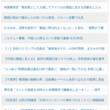
れないか心配」の声も
米国務長官「観光客として入国してアメリカの国益に反する活動をしたら
即、ビザを剥奪します！ビザは『仮』の許可証であり、権利ではない！」
韓国が初めて輸出したUAEバラカ原発、ドローン攻撃で火災
ひろゆき、辺野古批判で「番組に呼ばれなくなった」と告白…「暗黙の了解
で横のつながりがある」 ネットでも高まるテレビ不信
ノルウェー警察、中国人の男をスパイ容疑で逮捕 今月2件目
【！】渋谷スクランブル交差点「液体放火テロ」の50代男性、まさかの不起
訴処分 → 東京地検「必要な捜査を尽くした！」 → ﾈｯﾄ「真似しても無罪
【中国の属国に見える】 架空の韓国王室ドラマが炎上…市民団体が修正要求
か？」「法治国家の崩壊」
の波紋
”コメ余り”民間在庫は過去10年で最多に「価格が一気に下がる.非常に心配」
価格下落防止へ
【千葉県】韓国籍の無職の男、自販機をバールと金切りばさみで破壊し現金
約5千円を盗んだ疑いで逮捕「生活費欲しかった！」 → Xで議論再燃 ｗｗｗ
厚労省「ストレス検査を28年から全事業所で義務化しまーす！」 → 保守
ｗｗｗｗｗｗｗｗｗｗｗ
党・有本香氏「またもや新利権！」 → 島田洋一氏「税金と時間の無駄！」ｗ
【自民党】山田太郎議員「日本のコンテンツの海外でのオンライン海賊版被
ｗｗｗｗｗｗｗｗｗｗｗｗｗ
害は5.7兆円」ベトナム系が突出「ODAの見直しも必要では」