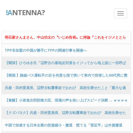
!A
NTENNA?
明石家さんまさん、中山功太の〝いじめ告発〟に持論『これをイジメととら
えるのか…？』『昔は普通やった』『不思議なことになってきてますよ
TPP非加盟の中国が勝手にTPPの関連行事を開催へ
ね？』ｗｗｗｗｗｗｗｗｗｗ
【闇深】ひろゆき氏「辺野古の基地反対派をイジってから地上波に一切呼ば
れなくなった！」ｗｗｗｗｗｗｗｗｗｗｗｗｗｗｗｗｗｗｗｗ
【韓国 】路線バス運転手の目を何度も指で突いて車内で排便した60代男に懲
役1年・執行猶予2年 大邱地裁
共産・田村委員長、辺野古転覆事故でおわび 高校生乗せたこと「重大な過
ち」 沖縄・那覇
【覚醒】小泉進次郎防衛大臣、現場の声を拾い上げスピード決断 → ｗｗｗｗ
ｗｗｗｗｗｗｗｗｗｗｗｗｗｗｗｗｗｗ
【クズパヨク】共産・田村委員長、辺野古転覆事故でおわび 高校生乗せた
こと「重大な誤り」
中国で加速する日本企業の投資縮小・撤退 慌てる「習近平」は外資撤退