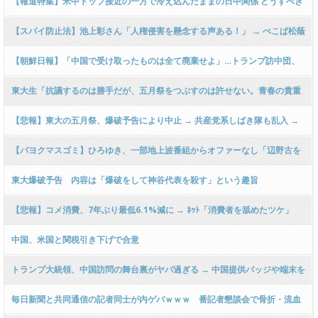
【報道特集】米中トップ接近の一方で冷え込んだままの日中関係 どうすべき
か？「自分で置いてけぼり」と自民元重鎮の嘆き [5/16] [ばーど★]
【スパイ防止法】池上彰さん「人権侵害を懸念する声ある！」 → ぺこぱ松蔭
寺さん「スパイ防止法で困るのはスパイ！」とド正論でバッサリ斬り捨てる
【朝鮮日報】「中国で受け取ったものは全て廃棄せよ」…トランプ訪中団、
ｗｗｗｗｗｗｗｗｗｗｗｗｗ
帰国の大統領専用機でセキュリティー徹底
東大生「抗議するのは勝手だが、五月祭をつぶすのは許せない。青春の貴重
な1日は取り返せない」
【悲報】東大の五月祭、爆破予告により中止 → 共産党系しばき隊も乱入 →
大損害を受けた東大生たち、妨害者達へ集団訴訟を検討するカオス展開へ ｗ
【パヨクマスゴミ】ひろゆき、一部地上波番組からオファーなし「辺野古を
ｗｗｗｗｗｗｗｗｗｗ
イジってから呼ばれなくなった」
東大爆破予告 内容は「爆破をして神谷代表を殺す」という趣旨
【悲報】コメ消費、7年ぶり最低6.1%減に → ﾈｯﾄ「消費者を舐めたツケ」
「18円うどんで暮らす」「コメ離れ定着したな…」
中国、米国と関税引き下げで合意
トランプ大統領、中国訪問の舞台裏がヤバ過ぎる → 中国提供バッジや端末を
即ゴミ箱 → 中国食品を一切口にせず専属シェフの持ち込み食材で「北京ダッ
毎日新聞と共同通信の記者同士が内ゲバｗｗｗ 番記者懇談会で骨折・流血