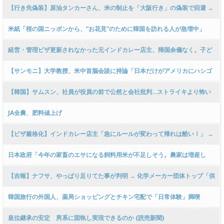
「妨害策」を発令
【行き先偽装】原油タンカーさん、米の制止を「大阪行き」の偽装で回避 →
パスするや行き先を「中国」に変更する卑怯極まる手口がネットで話題に ｗ
米紙「桜の国ニッポンから、”お花見”のために韓国を訪れる人が急増中」
ｗｗｗｗｗｗｗｗｗｗｗｗ
[5/17] [昆虫図鑑★]
経営・管理ビザ更新されなかった元インドカレー店主、帰国余儀なく。子ど
もへの影響も
【サンモニ】大学教授、米中首脳会談に持論「日本だけがアメリカにハシゴ
を外されてしまった！トランプは日本が台湾を支持しすぎて日中関係が悪化
【韓国】サムスン、社員が役員の前で公然と会社批判…ストライキより怖い
してると思ってる！」ｗｗｗ
内部の組織崩壊…「SKの求人が出ると部下の90％以上が応募する」
JA全農、肥料値上げ
【ビザ厳格化】インドカレー店主「急にルールが変わって帰れは酷い！」 →
小野田大臣「３年の猶予期間という配慮があるのだが？」ｗｗｗｗｗｗｗｗ
日本政府「今年の家畜のエサになる飼料用米が不足しそう。農家は増産し
ｗｗｗｗｗｗｗｗｗ
て」コメの増産を促す
【吉報】ナフサ、やっぱり足りてた事が判明 → 化学メーカー団体トップ「供
給量は十分！目詰まり解消には過剰発注に対処するしかない！」→ ﾈｯﾄ「買
韓国旅行の外国人、薬局ショッピングとチキン宅配で「日常体験」満喫
い占め誘導メディアのせい…」
皇位継承の安定 男系に固執し実現できるのか (読売新聞)