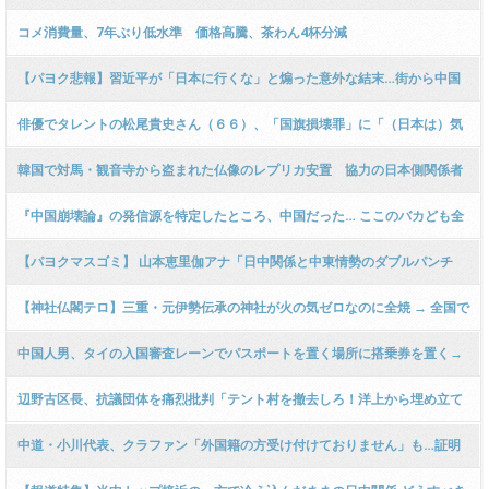
コメ消費量、7年ぶり低水準 価格高騰、茶わん4杯分減
【パヨク悲報】習近平が「日本に行くな」と煽った意外な結末…街から中国
人が消えて分かった「日本の観光業」の知られざる強さ
俳優でタレントの松尾貴史さん（６６）、「国旗損壊罪」に「（日本は）気
持ちの悪い国になりつつある！」 → ｗｗｗｗｗｗｗｗｗｗｗｗｗｗｗｗｗｗ
韓国で対馬・観音寺から盗まれた仏像のレプリカ安置 協力の日本側関係者
ｗｗ
表彰 [5/17] [ばーど★]
『中国崩壊論』の発信源を特定したところ、中国だった… ここのバカども全
員乗った模様w
【パヨクマスゴミ】 山本恵里伽アナ「日中関係と中東情勢のダブルパンチ
と…」観光業の嘆きを代弁
【神社仏閣テロ】三重・元伊勢伝承の神社が火の気ゼロなのに全焼 → 全国で
相次ぐ不審火にﾈｯﾄ「ヨーロッパで教会を燃やすムスリムの手口が日本上陸
中国人男、タイの入国審査レーンでパスポートを置く場所に搭乗券を置く→
か？」と怒り爆発 ………
ゲート開かず発狂して破壊
辺野古区長、抗議団体を痛烈批判「テント村を撤去しろ！洋上から埋め立て
場所を見学するのは平和学習とかけ離れている！」→ ｗｗｗｗｗｗｗｗｗｗ
中道・小川代表、クラファン「外国籍の方受け付けておりません」も…証明
ｗｗｗｗｗｗ
方法に不安の声も