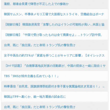
ク完全スルー」ｗｗｗ
騒ぎ
蓮舫、都連会長選で陣営が不正した上での惨敗か
韓国サムスン、半導体メモリ工場で大規模なストライキ、労働組合はボーナ
ス1人6000万円を要求
【朝鮮日報】 韓国政府高官「攻撃したのはイランの可能性が高い…米国と協
力して分析中」 貨物船爆発火災
【朝鮮日報】「中国で受け取ったものは全て廃棄せよ」…トランプ訪中団、
帰国の大統領専用機でセキュリティー徹底
台湾、既に「独立国」だと表明 トランプ氏の警告受け
女子中高生の約72％が「家庭を持つことがキャリアに影響」【オイシックス
が「食卓とキャリアに関する世代間意識調査」】
【ﾈｯﾄで話題】『自衛隊基地反対派の活動家が、中国の団体と一緒に陸自ミサ
イル配備に抗議活動をしてる』実例がコチラ → ｗｗｗｗｗｗｗｗｗｗｗｗｗ
TBS「SNSが排外主義を広めている！！」
ｗｗｗｗ
時事通信「自民党、国旗損壊罪処罰付き骨子案を慎重論相次ぎ見送り！」 →
自民党議員「慎重論はごく一部で罰則なしとは決まってない！」ｗｗｗｗｗ
韓国はTPPへ動くか、統一地方選後の試金石に
ｗｗｗｗ
台湾、既に「独立国」だと表明 トランプ氏の警告受け