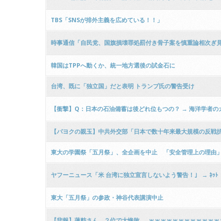
TBS「SNSが排外主義を広めている！！」
時事通信「自民党、国旗損壊罪処罰付き骨子案を慎重論相次ぎ見
韓国はTPPへ動くか、統一地方選後の試金石に
台湾、既に「独立国」だと表明 トランプ氏の警告受け
【衝撃】Q：日本の石油備蓄は後どれ位もつの？ → 海洋学者の
【パヨクの親玉】中共外交部「日本で数十年来最大規模の反戦抗
東大の学園祭「五月祭」、全企画を中止 「安全管理上の理由
ヤフーニュース「米 台湾に独立宣言しないよう警告！」 → ﾈ
東大「五月祭」の参政・神谷代表講演中止
【悲報】蓮舫さん、２位で大惨敗 → ｗｗｗｗｗｗｗｗｗｗｗ