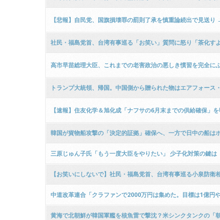
【悲報】自民党、国旗損壊罪の罰則了承を慎重論続出で見送り 
ｗ
社民・福島党首、台湾有事巡る「お笑い」質問に怒り「茶化す
高市早苗総理大臣、これまでの老害政治の悪しき慣習を完全にぶ
トランプ大統領、帰国。中国側から贈られた物はエアフォース
【速報】住友化学＆旭化成「ナフサの6月末までの供給確保」を
韓国が貨物船攻撃の「決定的証拠」確保へ、一方で日中の船は
三原じゅん子氏「もう一度大臣をやりたい」 少子化対策の鍵は
【お笑いにしないで】社民・福島党首、台湾有事巡る小泉防衛相の答
中道改革連合「クラファンで2000万円は集めた。目標は1億円
黄海で北朝鮮が韓国軍艦を核魚雷で撃沈？米シンクタンクの「