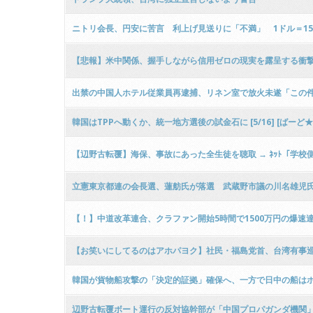
ニトリ会長、円安に苦言 利上げ見送りに「不満」 1ドル＝15
【悲報】米中関係、握手しながら信用ゼロの現実を露呈する衝撃
出禁の中国人ホテル従業員再逮捕、リネン室で放火未遂「この
韓国はTPPへ動くか、統一地方選後の試金石に [5/16] [ばーど★
【辺野古転覆】海保、事故にあった全生徒を聴取 → ﾈｯﾄ「
立憲東京都連の会長選、蓮舫氏が落選 武蔵野市議の川名雄児
【！】中道改革連合、クラファン開始5時間で1500万円の爆速
【お笑いにしてるのはアホパヨク】社民・福島党首、台湾有事
韓国が貨物船攻撃の「決定的証拠」確保へ、一方で日中の船は
辺野古転覆ボート運行の反対協幹部が「中国プロパガンダ機関