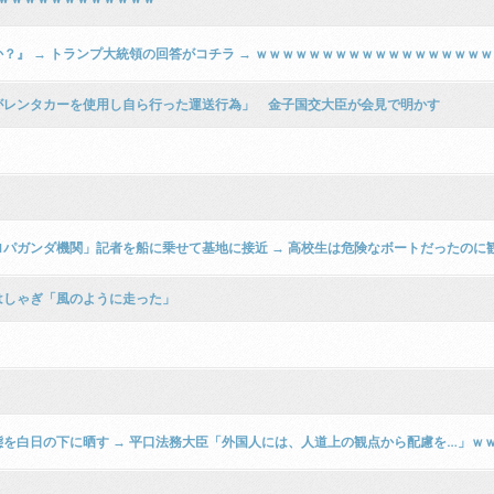
』 → トランプ大統領の回答がコチラ → ｗｗｗｗｗｗｗｗｗｗｗｗｗｗｗｗｗｗ
がレンタカーを使用し自ら行った運送行為」 金子国交大臣が会見で明かす
パガンダ機関」記者を船に乗せて基地に接近 → 高校生は危険なボートだったのに観
はしゃぎ「風のように走った」
を白日の下に晒す → 平口法務大臣「外国人には、人道上の観点から配慮を…」ｗ