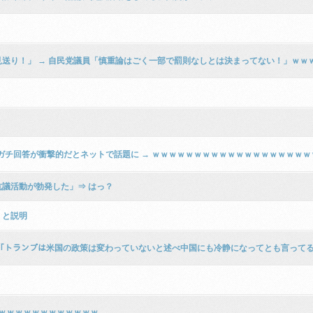
送り！」 → 自民党議員「慎重論はごく一部で罰則なしとは決まってない！」ｗｗ
ガチ回答が衝撃的だとネットで話題に → ｗｗｗｗｗｗｗｗｗｗｗｗｗｗｗｗｗｗ
議活動が勃発した」⇒ はっ？
」と説明
ｯﾄ「トランプは米国の政策は変わっていないと述べ中国にも冷静になってとも言って
ｗｗｗｗｗｗｗｗｗｗｗｗｗ