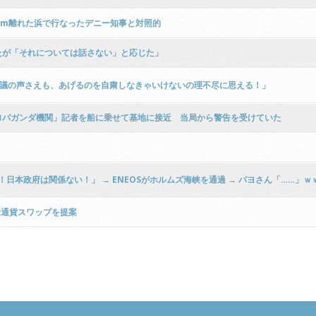
km離れた浜で行なったデニー知事と対照的
たが「それについては話さない」と応じた」
抗議の声さえも、あげるのを自粛しなきゃいけないの理不尽に思える！」
ロパガンダ機関」記者を船に乗せて基地に接近 当局から警告を受けていた
日本政府は関係ない！」 → ENEOSがホルムズ海峡を通過 → パヨさん「……」
米通貨スワップを提案