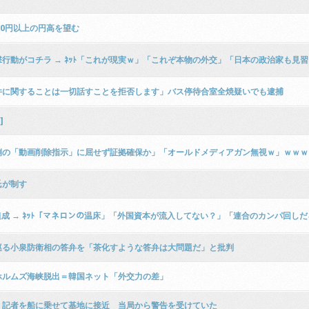
0円以上の円高を望む
行動がコチラ → ﾈｯﾄ「これが現実ｗ」「これぞ本物の外交」「日本の政治家も見
件に関することは一切話すことを拒否します」バス停待合室全焼疑いでも逮捕
]
学校側の「動画削除指示」に屈せず証拠確保か」「オールドメディアガン無視ｗ」ｗｗ
氏が制す
達成 → ﾈｯﾄ「マネロンの温床」「外国資本が流入してない？」「連合のカンパ回し
巡る小泉防衛相の答弁を「茶化すような答弁は大問題だ」と批判
ホルムズ海峡脱出＝韓国ネット「外交力の差」
」記者を船に乗せて基地に接近 当局から警告を受けていた