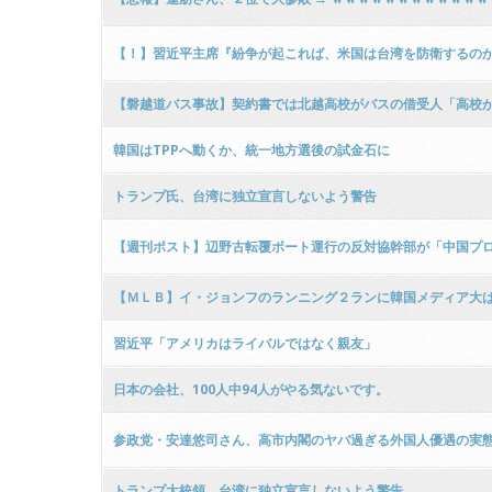
【！】習近平主席『紛争が起これば、米国は台湾を防衛するのか？
【磐越道バス事故】契約書では北越高校がバスの借受人「高校
韓国はTPPへ動くか、統一地方選後の試金石に
トランプ氏、台湾に独立宣言しないよう警告
【週刊ポスト】辺野古転覆ボート運行の反対協幹部が「中国プロ
【ＭＬＢ】イ・ジョンフのランニング２ランに韓国メディア大
習近平「アメリカはライバルではなく親友」
日本の会社、100人中94人がやる気ないです。
参政党・安達悠司さん、高市内閣のヤバ過ぎる外国人優遇の実態
トランプ大統領、台湾に独立宣言しないよう警告