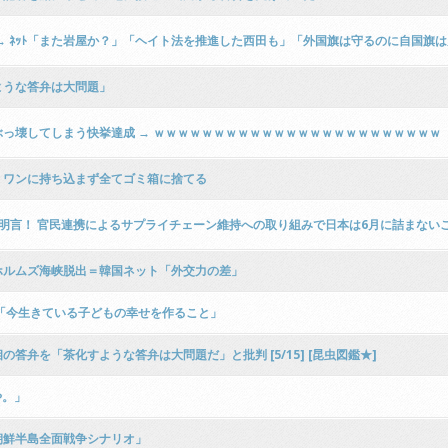
→ ﾈｯﾄ「また岩屋か？」「ヘイト法を推進した西田も」「外国旗は守るのに自国旗
ような答弁は大問題」
っ壊してしまう快挙達成 → ｗｗｗｗｗｗｗｗｗｗｗｗｗｗｗｗｗｗｗｗｗｗｗｗ
・ワンに持ち込まず全てゴミ箱に捨てる
明言！ 官民連携によるサプライチェーン維持への取り組みで日本は6月に詰まない
ホルムズ海峡脱出＝韓国ネット「外交力の差」
「今生きている子どもの幸せを作ること」
弁を「茶化すような答弁は大問題だ」と批判 [5/15] [昆虫図鑑★]
や。」
朝鮮半島全面戦争シナリオ」