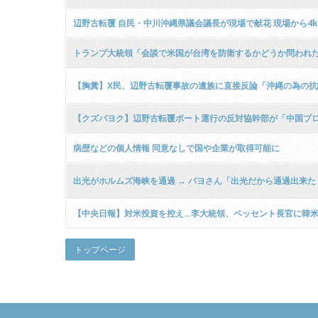
辺野古転覆 自民・中川沖縄県議会議長が現場で献花 現場から4
トランプ大統領「会談で米国が台湾を防衛するかどうか問われ
【胸糞】X民、辺野古転覆事故の遺族に直接反論「沖縄の為の
【クズパヨク】辺野古転覆ボート運行の反対協幹部が「中国プ
病歴などの個人情報 同意なしで国や企業が取得可能に
出光がホルムズ海峡を通過 → パヨさん「出光だから通過出来た！
【中央日報】対米投資を控え…李大統領、ベッセント長官に韓
トップページ