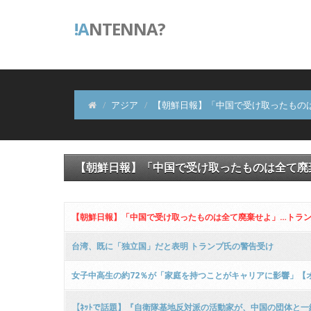
!A
NTENNA?
アジア
【朝鮮日報】「中国で受け取ったもの
【朝鮮日報】「中国で受け取ったものは全て廃
【朝鮮日報】「中国で受け取ったものは全て廃棄せよ」…トラ
台湾、既に「独立国」だと表明 トランプ氏の警告受け
女子中高生の約72％が「家庭を持つことがキャリアに影響」【
【ﾈｯﾄで話題】『自衛隊基地反対派の活動家が、中国の団体と