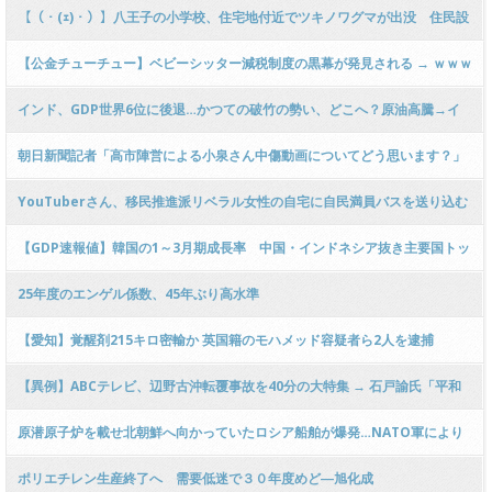
占めを始めました！」 → 衝撃の画像にネット大混乱 → ｗｗｗｗｗｗｗｗｗ
【（・(ｪ)・）】八王子の小学校、住宅地付近でツキノワグマが出没 住民設
ｗｗｗｗｗｗｗ
置のカメラに成獣1頭写る 近くに大規模霊園も 東京
【公金チューチュー】ベビーシッター減税制度の黒幕が発見される → ｗｗｗ
ｗｗｗｗｗｗｗｗｗｗｗｗｗｗｗｗｗｗｗ
インド、GDP世界6位に後退…かつての破竹の勢い、どこへ？原油高騰→イ
ンフレにパキスタンとの水紛争も要警戒
朝日新聞記者「高市陣営による小泉さん中傷動画についてどう思います？」
小泉大臣「回答の必要なし」
YouTuberさん、移民推進派リベラル女性の自宅に自民満員バスを送り込む
超過激実験を敢行した結果 → ｗｗｗｗｗｗｗｗｗｗｗｗｗｗｗｗｗｗｗｗ
【GDP速報値】韓国の1～3月期成長率 中国・インドネシア抜き主要国トッ
プに
25年度のエンゲル係数、45年ぶり高水準
【愛知】覚醒剤215キロ密輸か 英国籍のモハメッド容疑者ら2人を逮捕
【異例】ABCテレビ、辺野古沖転覆事故を40分の大特集 → 石戸諭氏「平和
学習を名乗る資格が同志社国際にも反対協にもない！」 → ﾈｯﾄ「他局も続
原潜原子炉を載せ北朝鮮へ向かっていたロシア船舶が爆発…NATO軍により
け！」ｗｗｗｗｗｗｗｗｗｗｗ
沈没か
ポリエチレン生産終了へ 需要低迷で３０年度めど―旭化成