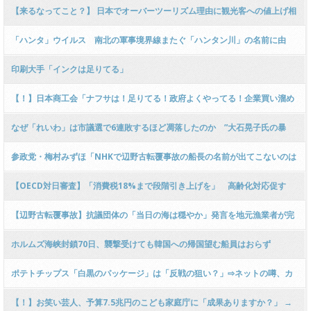
ｗｗｗｗｗ
と会談し連帯確認
【来るなってこと？】 日本でオーバーツーリズム理由に観光客への値上げ相
次ぐ＝韓国ネット「仕方ない」 ［5/14］ [仮面ウニダー★]
「ハンタ」ウイルス 南北の軍事境界線またぐ「ハンタン川」の名前に由
来 朝鮮戦争でも同様の感染症
印刷大手「インクは足りてる」
【！】日本商工会「ナフサは！足りてる！政府よくやってる！企業買い溜め
で目詰まり起こす！買い占めやめて！」 → マスコミ総スルー案件かとネット
なぜ「れいわ」は市議選で6連敗するほど凋落したのか ”大石晃子氏の暴
で話題 ｗｗｗ
走”と”切り捨てられた男からの倍返し”
参政党・梅村みずほ「NHKで辺野古転覆事故の船長の名前が出てこないのは
何で？報道しない自由？」 → NHK副会長「個別の事案の判断理由は控え
【OECD対日審査】「消費税18%まで段階引き上げを」 高齢化対応促す
る！」ｗｗｗｗｗｗｗｗｗ
【辺野古転覆事故】抗議団体の「当日の海は穏やか」発言を地元漁業者が完
全否定「うねりすごく波高は）実際には3～5メートルあった！」ｗｗｗｗｗ
ホルムズ海峡封鎖70日、襲撃受けても韓国への帰国望む船員はおらず
ｗｗｗｗｗｗｗｗｗｗｗｗ
ポテトチップス「白黒のパッケージ」は「反戦の狙い？」⇨ネットの噂、カ
ルビーに聞いた
【！】お笑い芸人、予算7.5兆円のこども家庭庁に「成果ありますか？」 →