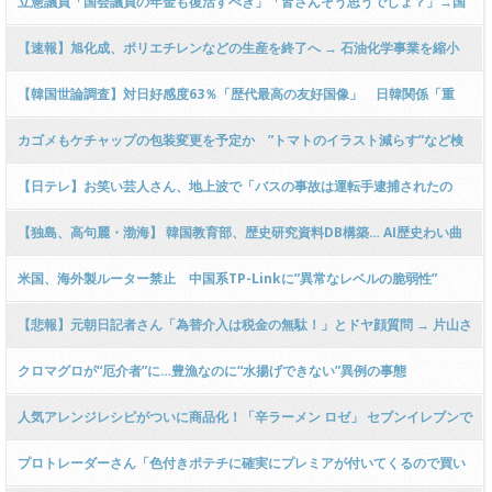
立憲議員「国会議員の年金も復活すべき」「皆さんそう思うでしょ？」→国
会笑い…地方議員のなり手不足を議論
【速報】旭化成、ポリエチレンなどの生産を終了へ → 石油化学事業を縮小
ｗｗｗｗｗｗｗｗｗｗｗｗｗｗｗｗｗｗｗ
【韓国世論調査】対日好感度63％「歴代最高の友好国像」 日韓関係「重
要」87・5％
カゴメもケチャップの包装変更を予定か ”トマトのイラスト減らす”など検
討 中東情勢受け
【日テレ】お笑い芸人さん、地上波で「バスの事故は運転手逮捕されたの
に、辺野古事故はなぜ情報が出ないの？」と空気を読まずに発言した結果 →
【独島、高句麗・渤海】 韓国教育部、歴史研究資料DB構築… AI歴史わい曲
ｗｗｗｗｗｗｗｗｗｗｗｗｗｗ
対応
米国、海外製ルーター禁止 中国系TP-Linkに”異常なレベルの脆弱性”
【悲報】元朝日記者さん「為替介入は税金の無駄！」とドヤ顔質問 → 片山さ
つき財務大臣「バカは相手にしてられない」とばかりに無言で出て行ってし
クロマグロが“厄介者”に…豊漁なのに“水揚げできない”異例の事態
まう ｗｗｗｗｗｗｗｗｗｗｗ
人気アレンジレシピがついに商品化！「辛ラーメン ロゼ」 セブンイレブンで
先行発売 クリーミーでまろやかな口当たり [5/13] [ばーど★]
プロトレーダーさん「色付きポテチに確実にプレミアが付いてくるので買い