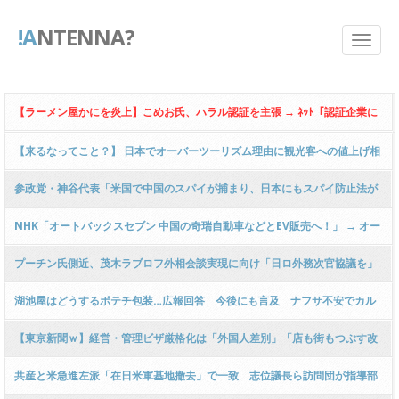
!A
NTENNA?
【ラーメン屋かにを炎上】こめお氏、ハラル認証を主張 → ﾈｯﾄ「認証企業に
名前がないよ？」 → こ「ムスリムフレンドリーでした！」「ウザすぎるので
【来るなってこと？】 日本でオーバーツーリズム理由に観光客への値上げ相
弁護士介入する！」
次ぐ＝韓国ネット「仕方ない」
参政党・神谷代表「米国で中国のスパイが捕まり、日本にもスパイ防止法が
改めて必要だと思った」
NHK「オートバックスセブン 中国の奇瑞自動車などとEV販売へ！」 → オー
トバックス、即座に否定「出資はしてるが何も決定していないんだが？」ｗ
プーチン氏側近、茂木ラブロフ外相会談実現に向け「日ロ外務次官協議を」
ｗｗｗｗｗｗｗｗｗｗｗｗ
鈴木宗男氏に提案「安倍プーチン時代のレベルに戻す」
湖池屋はどうするポテチ包装…広報回答 今後にも言及 ナフサ不安でカル
ビーは「白黒」変更
【東京新聞ｗ】経営・管理ビザ厳格化は「外国人差別」「店も街もつぶす改
悪、やめて」5万3000人分の署名を入管庁に提出 → ｗｗｗｗｗｗｗｗｗｗｗ
共産と米急進左派「在日米軍基地撤去」で一致 志位議長ら訪問団が指導部