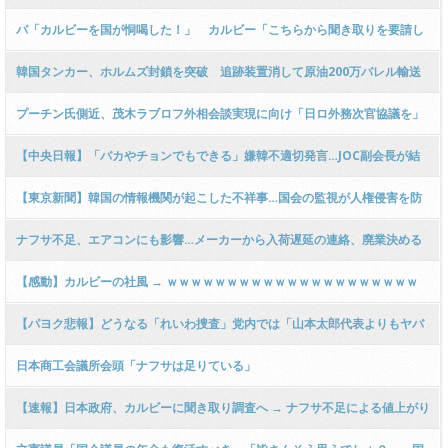
三原じゅん子元大臣「•••」 → 笑「何も成果は無いって事？」 → 三「真摯に
パ「カルビーを国が恫喝した！」 カルビー「こちらから聞き取りを要請し
受け止める…」
ました」
韓国タンカー、ホルムズ封鎖を突破 追跡装置消して原油200万バレル輸送
プーチン氏側近、茂木ラブロフ外相会談実現に向け「日ロ外務次官協議を」
鈴木宗男氏に提案「安倍プーチン時代のレベルに戻す」
【中央日報】「バカやチョンでもできる」嫌韓不適切発言…JOC副会長が結
局辞任 [Ikhtiandr★]
【東京新聞】韓国の情報機関が起こした不祥事…国会の監視が人権侵害を防
ぐ 高市政権は「国家情報会議」の教訓に
ナフサ不足、エアコンにも影響…メーカーから入荷遅延の連絡、廃業決める
業者も
【感動】カルビーの社風 → ｗｗｗｗｗｗｗｗｗｗｗｗｗｗｗｗｗｗｗｗｗ
【パヨク悲報】どうなる「れいわ捜査」党内では「山本太郎代表よりもヤバ
い前国会議員がいる」の声
日本商工会議所会頭「ナフサは足りている」
【速報】日本政府、カルビーに聞き取り調査へ → ナフサ不足による値上がり
の実態 → ｗｗｗｗｗｗｗｗｗｗｗｗｗｗｗｗｗｗｗ