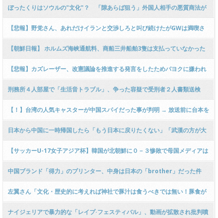
ぼったくりはソウルの"文化"？ 「隙あらば狙う」外国人相手の悪質商法が
根絶できない理由 [5/10] [昆虫図鑑★]
【悲報】野党さん、あれだけイランと交渉しろと叫び続けたがGWは満喫さ
れたようで『誰 も イ ラ ン に 行 か ず…』ｗｗｗｗｗｗｗｗｗ
【朝鮮日報】 ホルムズ海峡通航料、商船三井船舶3隻は支払っていなかった
ｗｗｗｗｗｗｗｗｗｗ
【悲報】カズレーザー、改憲議論を推進する発言をしたためパヨクに嫌われ
る
刑務所４人部屋で「生活音トラブル」、争った容疑で受刑者２人書類送検
【！】台湾の人気キャスターが中国スパイだった事が判明 → 放送前に台本を
提出、暗号通貨で報酬を受け取った「売国」の全貌がネットで話題に → ﾈｯﾄ
日本から中国に一時帰国したら「もう日本に戻りたくない」「武漢の方が大
「日本にも居るだろ？」
阪より100倍良い」に反響 [5/10] [昆虫図鑑★]
【サッカーU-17女子アジア杯】韓国が北朝鮮に０－３惨敗で母国メディアは
茫然！８強でリトルなでしこと対戦決定に戦慄
中国ブランド「得力」のプリンター、中身は日本の「brother」だった件
左翼さん「文化・歴史的に考えれば神社で豚汁は食うべきでは無い！豚食が
解禁されたのは明治時代初期と極最近だ！」ハラール否定投稿に反論に突っ
ナイジェリアで暴力的な「レイプ·フェスティバル」、動画が拡散され批判噴