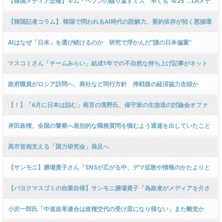
【韓国メディア悲報】キム・ヘソンの繰り返すミス 早くも“4/25”…LAメデ
がネットで話題に ｗｗｗｗｗｗ
ィア苦言「少々課題が」
【韓国記者コラム】 韓国で問われるAI時代の読解力、要約依存が招く悪循環
AIはなぜ「日本」を選び続けるのか 研究で浮かんだ”謎の日本偏重”
マスコミさん「チームみらい」結成1年での不自然な持ち上げ記事がネット
で話題に → ﾈｯﾄ「増税勢力として期待だな」「この記事見るまで存在忘れて
政府職員がロシア訪問へ、商社など同行方針 停戦後の経済協力念頭か
たｗ」ｗｗｗｗｗｗｗｗｗｗｗｗ
【！】「6月に日本は詰む」発言の境野氏、保守派の生放送の討論会オファ
ーをお断り「知性も品位も感じないリプ欄」と捨て台詞を残し逃走 ｗｗｗｗ
岸田政権、全国の警察へ差別的な職務質問を慎むよう通達を出していたこと
ｗｗｗｗｗｗｗｗ
が発覚 → 自民党員「米国に圧力に屈した！」ｗｗｗｗｗｗｗｗｗｗｗｗｗｗ
高市首相支える「国力研究会」発足へ
ｗｗｗｗｗｗ
【サンモニ】膳場貴子さん「SNSが広がる中、デマ拡散や情報のかたよりと
いう危険性が高まってきてしまう！」→ ﾈｯﾄ「辺野古転覆事故しっかり報じ
【パヨクマスゴミの自業自得】サンモニ膳場貴子「為政者がメディアを介さ
て！」ｗｗｗｗｗｗｗｗｗ
ず…メディアのありようが今、問われている」問題提起
小沢一郎氏「中道改革連合は政権交代の受け皿になり得ない」また離党か