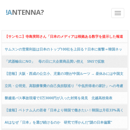
!A
NTENNA?
【サンモニ】寺島実郎さん「日本のメディアは根拠ある数字を提示した報道
をすべきだ！過剰同調は危うい！」 ← 突っ込み殺到 ｗｗｗｗｗｗｗｗｗｗ
サムスンの営業利益は日本のトップ100社を上回る？日本に衝撃＝韓国ネッ
ｗｗｗｗｗｗｗｗ
ト「東芝から半導体技術を学び...隔世の感がある」
「武器輸出にNO」 母の日に大企業商品買い控え SNSで拡散
【悲報】大阪・西成の公立小、児童の3割が中国ルーツ → 昼休みには中国文
化を学びテストには中国語翻訳まで異常事態 → ｗｗｗｗｗｗｗｗｗｗｗｗｗ
立民・公明党、高額療養費の自己負担額巡り「中低所得者の家計」への考慮
ｗｗｗｗ
を要求…健保法修正案
磐越道バス事故現場で3万3000円が入った封筒を発見 北越高校発表
【速報】ベトナム人の若者「日本より韓国で働きたい！韓国は月収33%高く
稼げる！日本語やマナー研修長すぎで面倒くさい！」ｗｗｗｗｗｗｗｗｗｗ
AIはなぜ「日本」を選び続けるのか 研究で浮かんだ“謎の日本偏重”