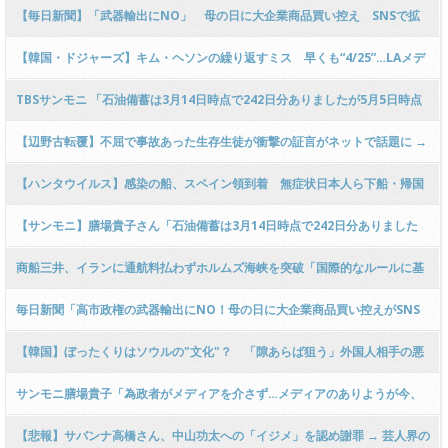
ｗｗｗｗｗｗｗｗ
【毎日新聞】「武器輸出にNO」 母の日に大企業商品買い控え SNSで拡
散「これなら私にもできる」 [5/11] [昆虫図鑑★]
【韓国・ドジャーズ】キム・ヘソンの繰り返すミス 早くも“4/25”…LAメデ
ィア苦言「少々課題が」
TBSサンモニ 「石油備蓄は3月14日時点で242日分ありましたが5月5日時点
では206日分に減っています」←
【辺野古転覆】不屈で事故あった生存生徒が衝撃の証言がネットで話題に →
………
【ハンタウイルス】感染の船、スペイン領到着 無症状日本人ら下船・帰国
の途へ
【サンモニ】膳場貴子さん「石油備蓄は3月14日時点で242日分ありました
が、5月5日時点では206日分に減っています！」 → ﾈｯﾄ「50日間放出して36
商船三井、イランに通航料払わずホルムズ海峡を突破「国際的なルールに基
日分減はむしろ神対応ｗ」
づくべきだ」
毎日新聞「高市政権の武器輸出にNO！母の日に大企業商品買い控えがSNS
で拡散し共感が広がっている！」 → ｗｗｗｗｗｗｗｗｗｗｗｗｗｗｗｗｗｗ
【韓国】ぼったくりはソウルの"文化"？ 「隙あらば狙う」外国人相手の悪
ｗｗ
質商法が根絶できない理由
サンモニ膳場貴子「為政者がメディアを介さず…メディアのありようが今、
問われている」問題提起
【悲報】サバンナ高橋さん、中山功太への「イジメ」を認め謝罪 → 芸人界の