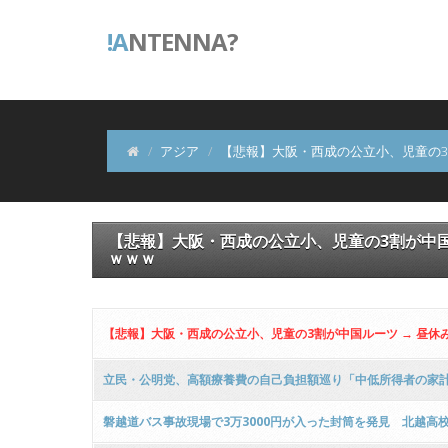
!A
NTENNA?
アジア
【悲報】大阪・西成の公立小、児童の3
【悲報】大阪・西成の公立小、児童の3割が中国
ｗｗｗ
【悲報】大阪・西成の公立小、児童の3割が中国ルーツ → 昼休
立民・公明党、高額療養費の自己負担額巡り「中低所得者の家
磐越道バス事故現場で3万3000円が入った封筒を発見 北越高