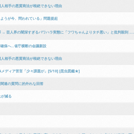
国人相手の悪質商法が根絶できない理由
りようが今、問われている」問題提起
 → 芸人界の闇深すぎるパワハラ実態に「フワちゃんよりタチ悪い」と批判殺到 …
材確保へ…省庁横断の会議新設
国人相手の悪質商法が根絶できない理由
メディア苦言「少々課題が」[5/10] [昆虫図鑑★]
船関連の質問に的外れな回答
上が減る