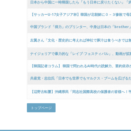
日本から中国に一時帰国したら「もう日本に戻りたくない」「武漢の方
【サッカーU-17女子アジア杯】韓国が北朝鮮に０－３惨敗で
中国ブランド「得力」のプリンター、中身は日本の「brother
左翼さん「文化・歴史的に考えれば神社で豚汁は食うべきでは無
ナイジェリアで暴力的な「レイプ·フェスティバル」、動画が拡
【韓国記者コラム】 韓国で問われるAI時代の読解力、要約依存
共産党・志位氏「日本でも世界でもマルクス・ブームを広げる
【辺野古転覆】沖縄県民「同志社国際高校の保護者の皆様へ！平和
トップページ