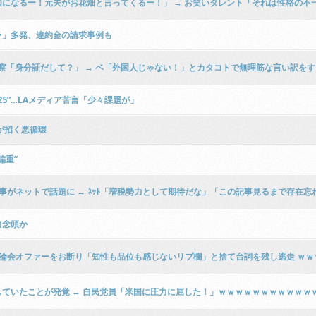
になるー！元夫がお花畑と言ってくるー！」 → お笑いタレント「それは性格の不
ラ」多発、違約金の請求事例も
察「身分証だして？」 → ベ「外国人じゃない！」とカタコトで無理筋な言い訳をす
5”…LAメディア苦言「少々課題が」
が招く悪循環
偏重”
事がネットで話題に → ﾈｯﾄ「増税勢力として期待だな」「この記事見るまで存在
力念頭か
論会オファーをお断り「知性も品位も感じないリプ欄」と捨て台詞を残し逃走 ｗｗ
ていたことが発覚 → 自民党員「米国に圧力に屈した！」ｗｗｗｗｗｗｗｗｗｗｗ