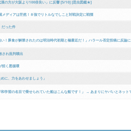
が大阪より100倍良い」に反響 [5/10] [昆虫図鑑★]
母国メディアは茫然！８強でリトルなでしこと対戦決定に戦慄
」だった件
い！豚食が解禁されたのは明治時代初期と極最近だ！」ハラール否定投稿に反論に
散され批判噴出
が招く悪循環
ために、力をあわせましょう」
学習の名目で乗せられていた船はこんな船です！」 → あまりにヤバいとネットで話