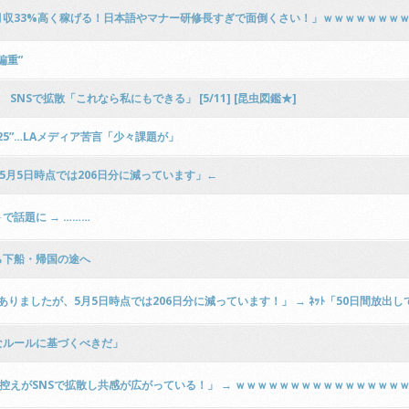
収33%高く稼げる！日本語やマナー研修長すぎで面倒くさい！」ｗｗｗｗｗｗｗ
偏重”
Sで拡散「これなら私にもできる」 [5/11] [昆虫図鑑★]
5”…LAメディア苦言「少々課題が」
が5月5日時点では206日分に減っています」←
話題に → ………
ら下船・帰国の途へ
りましたが、5月5日時点では206日分に減っています！」 → ﾈｯﾄ「50日間放出
なルールに基づくべきだ」
控えがSNSで拡散し共感が広がっている！」 → ｗｗｗｗｗｗｗｗｗｗｗｗｗｗｗ