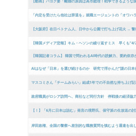
【動画】パヨク妻「離婚の原因は高市総理！戦争できるような国
「内定を受けたら他社は辞退を」就職エージェントの「オワハ
【大阪府】在日ベトナム人、日中から公園で打ち上げ花火 → 警
ｗ
【韓国メディア悲報】キム・ヘソンの繰り返すミス 早くも“4/2
【韓国記者コラム】 韓国で問われるAI時代の読解力、要約依存
AIはなぜ「日本」を選び続けるのか 研究で浮かんだ”謎の日本
マスコミさん「チームみらい」結成1年での不自然な持ち上げ記
ｗ
政府職員がロシア訪問へ、商社など同行方針 停戦後の経済協
【！】「6月に日本は詰む」発言の境野氏、保守派の生放送の討
岸田政権、全国の警察へ差別的な職務質問を慎むよう通達を出し