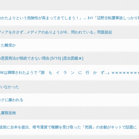
のかたよりという危険性が高まってきてしまう！」→ ﾈｯﾄ「辺野古転覆事故しっか
ディアを介さず…メディアのありようが今、問われている」問題提起
また離党か
商法が根絶できない理由 [5/10] [昆虫図鑑★]
GWは満喫されたようで『誰 も イ ラ ン に 行 か ず…』ｗｗｗｗｗｗｗ
ていなかった
ヨクに嫌われる
人書類送検
送前に台本を提出、暗号通貨で報酬を受け取った「売国」の全貌がネットで話題に →