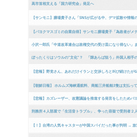
高市首相支える「国力研究会」発足へ
【サンモニ】膳場貴子さん「SNSが広がる中、デマ拡散や情報
【パヨクマスゴミの自業自得】サンモニ膳場貴子「為政者がメ
小沢一郎氏「中道改革連合は政権交代の受け皿になり得ない」
ぼったくりはソウルの"文化"？ 「隙あらば狙う」外国人相手の悪質
【悲報】野党さん、あれだけイランと交渉しろと叫び続けたが
【朝鮮日報】 ホルムズ海峡通航料、商船三井船舶3隻は支払っ
【悲報】カズレーザー、改憲議論を推進する発言をしたためパ
刑務所４人部屋で「生活音トラブル」、争った容疑で受刑者２
【！】台湾の人気キャスターが中国スパイだった事が判明 → 放