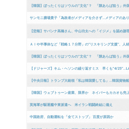
【韓国】ぼったくりはソウルの"文化"？ 「隙あらば狙う」外
サンモニ膳場貴子「為政者がメディアを介さず…メディアのあ
【悲報】サバンナ高橋さん、中山功太への「イジメ」を認め謝罪
ＡＩや半導体など「戦略１７分野」の“リスキリング支援”、人
【韓国】ぼったくりはソウルの"文化"？ 「隙あらば狙う」外
【ドジャーズ】キム・ヘソンの繰り返すミス 早くも“4/25”…LA
【中央日報】トランプ大統領「私は韓国愛してる」…韓国貨物
【韓国】ウェブトゥーン産業、限界か ネイバーもカカオも売
英海軍が駆逐艦中東派遣へ 米イラン戦闘終結に備え
中国政府、自動運転を「全てストップ」 百度が原因か