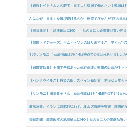
【速報】ベトナム人の若者「日本より韓国で働きたい！韓国は月
AIはなぜ「日本」を選び続けるのか 研究で浮かんだ“謎の日本
【毎日新聞】「武器輸出にNO」 母の日に大企業商品買い控え SN
【韓国・ドジャーズ】キム・ヘソンの繰り返すミス 早くも“4/2
TBSサンモニ 「石油備蓄は3月14日時点で242日分ありました
【辺野古転覆】不屈で事故あった生存生徒が衝撃の証言がネットで
【ハンタウイルス】感染の船、スペイン領到着 無症状日本人
【サンモニ】膳場貴子さん「石油備蓄は3月14日時点で242日分あ
商船三井、イランに通航料払わずホルムズ海峡を突破「国際的
毎日新聞「高市政権の武器輸出にNO！母の日に大企業商品買い