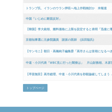
トランプ氏、イランのウラン押収へ地上作戦検討か 米報道
中国「いじめに断固反対」
【韓国】李大統領、燃料価格‌に上限を設定すると表明「迅速に導
京都知事選に元参院議員 諸派の医師 (浜田聡氏)
【サンモニ】朝日・高橋純子編集委「高市さんは首相になるべ
中道・小川代表「WBC見に行った閣僚は」 片山財務相、木原
【早苗無双】高市総理、中道・小川代表を秒殺論破してしまう 
トップページ