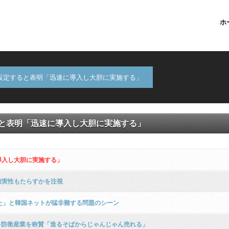
ホ
設定すると表明「迅速に導入し大胆​に実施する」
と表明「迅速に導入し大胆​に実施する」
入し大胆​に実施する」
確実性もたらすかを注視
た」と韓国ネットが猛非難する問題のシーン
K-防衛産業を称賛「造るそばからじゃんじゃん売れる」