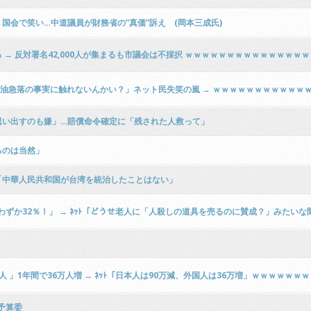
会で笑い…中道議員が財務省の”真価”訴え (岡本三成氏)
→ 反対署名42,000人が集まるも市議会は不採択 ｗｗｗｗｗｗｗｗｗｗｗｗｗｗ
原油急落の事実に触れないんかい？」ネット民失笑の嵐 → ｗｗｗｗｗｗｗｗｗｗｗ
思い出すのも嫌」…賠償命令確定に「残された人救って」
るのは当然」
「中華人民共和国が台湾を統治したことはない」
わずか32％！」 → ﾈｯﾄ「どうせ老人に「人殺しの道具を売るのに賛成？」みたい
人 」1年間で36万人増 → ﾈｯﾄ「日本人は90万減、外国人は36万増」ｗｗｗｗｗ
予算委