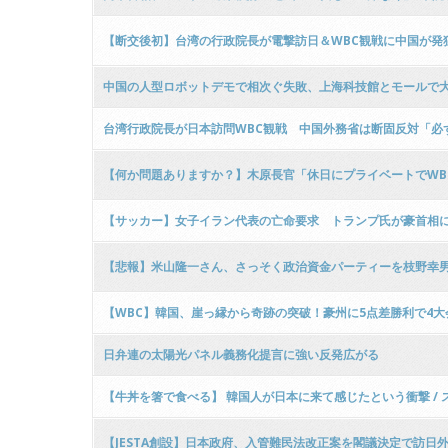
【断交後初】台湾の行政院長が電撃訪日＆WBC観戦に中国が発
中国の人型ロボットデモで相次ぐ失敗、上海科技館とモールで
台湾行政院長が日本訪問WBC観戦 中国外務省は断固反対「必
【何か問題ありますか？】木原長官「休日にプライベートでWB
【サッカー】女子イラン代表の亡命要求 トランプ氏が豪首相
【悲報】米山隆一さん、さっそく政治資金パーティーを枝野幸男さ
【WBC】韓国、崖っ縁から奇跡の突破！豪州に5点差勝利で4大
日弁連の太陽光パネル義務化提言に強い反発広がる
【牛丼を箸で食べる】 韓国人が日本に来て感じたという衝撃 / ス
【JESTA創設】日本政府、入管難民法改正案を閣議決定で訪日