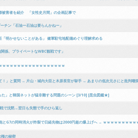
婦被害者を紹介 「女性史月間」の企画記事で
プーチン「石油ー石油は要らんかねー」
臣「明かせないことがある」 健軍駐屯地配備めぐり理解求める
関係、プライベートなWBC観戦です」
ｗｗｗｗｗｗｗｗｗｗｗｗｗｗｗｗｗｗ
！」と質問 → 片山・城内大臣と木原長官が挙手 → あまりの低次元さにと批判嘲
と韓国ネットが猛非難する問題のシーン [3/10] [昆虫図鑑★]
J戦で沈黙→翌日も失態で手のひら返し
プ砲とG7の同時消火が炸裂で日経先物は2000円超の爆上げへ → ｗｗｗｗｗｗｗｗ
政権の秘密