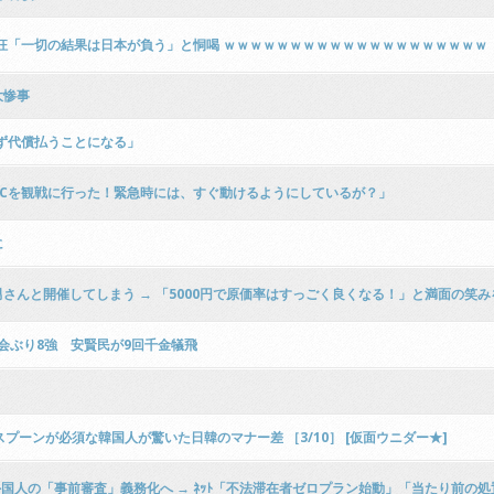
狂「一切の結果は日本が負う」と恫喝 ｗｗｗｗｗｗｗｗｗｗｗｗｗｗｗｗｗｗｗｗ
大惨事
ず代償払うことになる」
Cを観戦に行った！緊急時には、すぐ動けるようにしているが？」
に
んと開催してしまう → 「5000円で原価率はすっごく良くなる！」と満面の笑みを
会ぶり8強 安賢民が9回千金犠飛
プーンが必須な韓国人が驚いた日韓のマナー差 ［3/10］ [仮面ウニダー★]
外国人の「事前審査」義務化へ → ﾈｯﾄ「不法滞在者ゼロプラン始動」「当たり前の