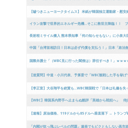
ｗ
【嘘つきニューヨークタイムス】 米紙が韓国独立運動家・慰安
イラン攻撃で世界的エネルギー危機…そこに救世主降臨！！ 
長射程ミサイル搬入 熊本県知事「何の知らせもない」に小泉大
中国「台湾首相訪日！日本は必ず代償を支払う！」日本「政治無
国際弁護士「（WBC見に行った閣僚は）辞任すべき！」ｗｗｗ
【迷質問】中道・小川代表、予算委で「WBC観戦した手を挙げて
【李正宣】大谷翔平を絶賛も…WBC韓国戦で「日本は礼儀を失った」
【WBC】韓国系内野手へ止まらぬ酷評「英雄から戦犯へ」 侍
【速報】原油価格、119ドルから85ドルへ垂直落下 → トラン
「内閣が吹っ飛ぶレベルの問題」連発でもビクともしない高市