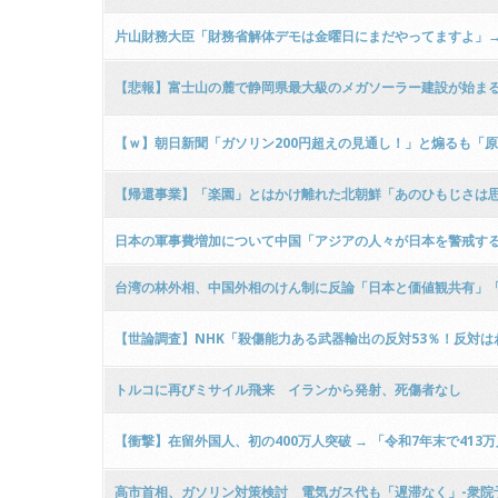
片山財務大臣「財務省解体デモは金曜日にまだやってますよ」→国
【悲報】富士山の麓で静岡県最大級のメガソーラー建設が始まる 
【ｗ】朝日新聞「ガソリン200円超えの見通し！」と煽るも「
【帰還事業】「楽園」とはかけ離れた北朝鮮「あのひもじさは
日本の軍事費増加について中国「アジアの人々が日本を警戒す
台湾の林外相、中国外相のけん制に反論「日本と価値観共有」
【世論調査】NHK「殺傷能力ある武器輸出の反対53％！反対は
ｗ
トルコに再びミサイル飛来 イランから発射、死傷者なし
【衝撃】在留外国人、初の400万人突破 → 「令和7年末で413万
高市首相、ガソリン対策検討 電気ガス代も「遅滞なく」-衆院