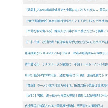
【悲報】JAXAの極超音速技術が中国に丸パクリされる → 国
【NHK世論調査】高市内閣 支持6ポイント下がり59％ 不支持2
【牛丼を箸で食べる】 韓国人が日本に来て感じたという衝撃 /
【！】中道・小川代表『私は飯会苦手な女だ(だからカタログを
原油価格が1バレル84ドルを下回り、昨夜の最高値から30%以
溝口勇児氏、サナエトークン騒動に「今回ミームトークンを初め
9日の日経平均2892円安、過去3番目の下げ幅 原油急騰でト
【韓国】 ラーメン値下げ圧力強まる…政府点検で業界は採算悪
【WBC】韓国、崖っ縁から奇跡の突破！豪州に5点差勝利で4大会ぶり
台湾周辺で確認される中国軍機が激減、専門家らの臆測呼ぶ