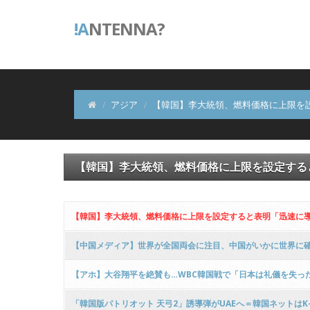
!A
NTENNA?
アジア
【韓国】李大統領、燃料価格‌に上限を
【韓国】李大統領、燃料価格‌に上限を設定する
【韓国】李大統領、燃料価格‌に上限を設定すると表明「迅速に導
【中国メディア】世界が全国両会に注目、中国がいかに世界に
【アホ】大谷翔平を絶賛も…WBC韓国戦で「日本は礼儀を失っ
「韓国版パトリオット 天弓2」誘導弾がUAEへ＝韓国ネットは