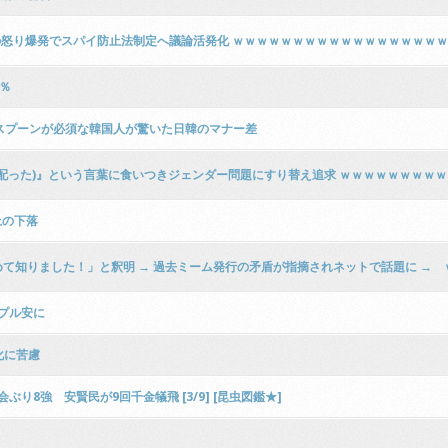
民の怒り爆発でスパイ防止法制定へ議論活発化 ｗｗｗｗｗｗｗｗｗｗｗｗｗｗｗｗｗ
6％
 スプーンが必須な韓国人が驚いた日韓のマナー差
配った)』という言葉に食いつきジェンダー問題にすり替え追求 ｗｗｗｗｗｗｗｗ
上の下落
て知りました！」と釈明 → 過去ミーム発行の矛盾が指摘されネットで話題に →
リプル安に
化に苦慮
8強 安賢民が9回千金犠飛 [3/9] [昆虫図鑑★]