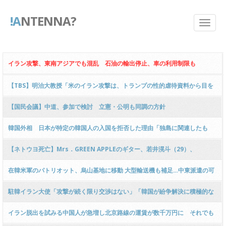
!A
NTENNA?
イラン攻撃、東南アジアでも混乱 石油の輸出停止、車の利用制限も
【TBS】明治大教授「米のイラン攻撃は、トランプの性的虐待資料から目を
逸らすため！」と断言 ｗｗｗｗｗｗｗｗｗｗｗｗｗｗｗｗｗｗｗ
【国民会議】中道、参加で検討 立憲・公明も同調の方針
韓国外相 日本が特定の韓国人の入国を拒否した理由「独島に関連したも
の」[3/6] [昆虫図鑑★]
【ネトウヨ死亡】Mrs．GREEN APPLEのギター、若井滉斗（29）、
在韓米軍のパトリオット、烏山基地に移動 大型輸送機も補足…中東派遣の可
能性に注目
駐韓イラン大使「攻撃が続く限り交渉はない」「韓国が紛争解決に積極的な
役割をすることを望む」
イラン脱出を試みる中国人が急増し北京路線の運賃が数千万円に それでも