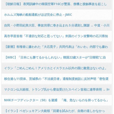
脱出せねばならない理由
【朝鮮日報】 夜間訓練中の韓国空軍F16Cが墜落、僚機と接触事故を起こし
ていた ／榮州
ホルムズ海峡の船舶通航がほぼ完全に停止－JMIC
自民・小野田紀美大臣、事故渋滞に巻き込まれ５分遅刻し陳謝 → 中道・小川
代表「緩みとおごり…目に余る！」ｗｗｗｗｗｗｗｗｗｗｗｗｗｗｗｗｗｗ
高市早苗首相「不適切な対応と思ってない」米国のイラン攻撃時の石川県知
事選応援巡り経緯を説明⋯参政・和田政宗議員質問
【新潮】有権者に嫌われた「大石晃子」共同代表は「れいわ」内部でも嫌わ
れていた 「山本太郎べったり」で「口を開けば他人の悪口」 → ｗｗｗｗｗ
【WBC】「日本にも勝てるかもしれない」韓国22歳スターが“日韓戦”に自
ｗｗｗｗｗ
信！侍ジャパン撃破へ「韓国は強くなった」
イラン「ごめんごめん！アメリカとイスラエル以外の国に敵意はないのよ。
いやマジでマジで」
移住連ら11団体、茨城県の「不法就労者」通報制度創設に反対声明「密告奨
励で差別助長！」ｗｗｗｗｗｗｗｗｗｗｗｗｗｗｗｗｗｗｗ
マクロン仏大統領、トランプ氏から脅迫受けたスペイン首相に連帯表明 → ﾈｯ
ﾄ「さすがフランス版石破」「グローバリストの成れの果て」「イギリスも追
NHKチーフディレクター（50）を逮捕 「俺、危ないものを持ってるから」
随しそう」「日本の左翼も…」
と脅し面識ない20代女性に性的暴行か
【イラン】ペゼシュキアン大統領「回避を試みたが、自衛の道しかなかっ