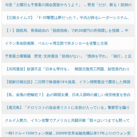
………
与党「土曜日も予算案の国会質疑やろうよ？」 → 野党「だが、断る！前例の
ないことだ！」 → 過去の枝野幸男氏「深夜、土日だろうが審議に応じた
【江南タイムズ】 「F-35撃墜は夢だった？」中共が誇るレーダーシステム、
い！」ｗｗｗｗｗｗｗｗｗｗ
イランで”完全に無力”
【！】国税局、香港経由の「脱税指南」で約30億円の所得隠しを指摘 → 中
国人コンサルが手数料残金をプリカなどでキックバック ｗｗｗｗｗｗｗｗｗ
イラン革命防衛隊、ペルシャ湾北部で米タンカーを攻撃と主張
ｗｗｗｗｗｗｗ
予算案土曜審議 野党･支持通信「前例がない」「慣例を守れ」「強行」と反
対姿勢
【共同通信】財源不足「日本も寄付を」 韓国元徴用工問題、財団肩代わり
解決策3年
【朝鮮日報社説】二日間で株価株18％急落、イラン情勢緊迫で露呈した韓国
経済の実力
【私、金塊の密輸犯？】 あの韓国女優、日本入国時の厳しい保安検査を告白
【鹿児島】「テロリストの送金者リストに名前が入っている」警察官を騙り
高齢女性宅から現金600万円持ち去る ベトナム国籍の男を逮捕
クルド人勢力、イラン攻撃でアメリカと共闘示唆「我々はいつまでも黙って
いられない」 ＣＩＡがイランのクルド人勢力へ武器供与を検討
一時1ドル＝1500ウォン突破…2009年世界金融危機以来17年ぶりのウォン安