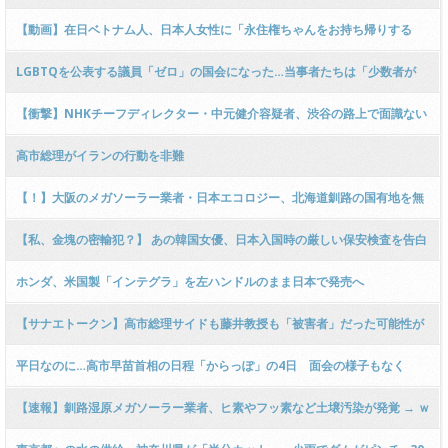
た」報復攻撃を釈明、軍も声明「米とイスラエル以外に敵意はない」
【動画】在日ベトナム人、日本人女性に「永住権ちゃんをお持ち帰りする
よ？」「永住権なんて超簡単！口説きまくれば良いだけ」と偽装結婚を同胞
LGBTQを公表する議員「ゼロ」の国会になった…当事者たちは「少数者が
に推奨か → ｗｗｗｗｗｗｗｗ
『ないもの』にされないために」前を向く：東京新聞
【衝撃】NHKチーフディレクター・中元健介容疑者、渋谷の路上で面識ない
20代女性に性的暴行「無理やりではない！」と容疑を否認 ｗｗｗｗｗｗｗｗ
高市総理がイランの行動を非難
ｗｗｗｗｗｗｗｗｗ
【！】大阪のメガソーラー業者・日本エコロジー、北海道釧路の国有地を無
断で切り開き道路化 → 絶滅危惧種キタサンショウウオの越冬地破壊の疑い
【私、金塊の密輸犯？】 あの韓国女優、日本入国時の厳しい保安検査を告白
ｗｗｗｗｗｗｗｗｗｗｗ
ホンダ、米国製「インテグラ」を左ハンドルのまま日本で発売へ
【サナエトークン】高市総理サイドも藤井教授も「被害者」だった可能性が
急浮上 → ジャーナリスト「暗号資産とは聞いてない！」「誰一人トークン割
平日なのに…高市早苗首相の日程「からっぽ」の4日 面会の様子もなく
り当てもなし」ｗｗｗｗｗｗｗ
【速報】釧路湿原メガソーラー業者、ヒ素やフッ素など土壌汚染が発覚 → ｗ
ｗｗｗｗｗｗｗｗｗｗｗｗｗｗｗｗｗｗｗｗｗｗｗ