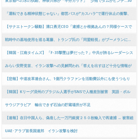
東京都への水の供給、神奈川県が「半分カット」 少雨でダムがピンチ…30
年ぶりの事態「期間は未定」：東京新聞
「運転できる精神状態じゃない」都営バスが”カスハラ”で運行休止の衝撃、
交通局の「英断」を支持する声
【サナエトークン騒動】溝口勇児CEO「逮捕とか根拠あんの？同様ケースで
逮捕された前例一つもない！」 → 元官僚「危機感が足りない！」ｗｗｗｗｗ
戦時中の基地使用を巡る葛藤、トランプ氏の「同盟軽視」がブーメランに…
ｗｗｗｗｗｗｗｗｗｗ
韓国には台湾有事の予告編
【韓国・江南タイムズ】 「F-35撃墜は夢だった？」中共が誇るレーダーシス
テム、イランで”完全に無力”
みらい安野党首、イラン攻撃への見解問われ「答えを出すほど十分な情報が
集まりきっていない」
【悲報】中道改革連合さん、1億円クラファンを活動費以外にも使うつもり
らしい「１億円あれば十分足りるわけではない！」 → ｗｗｗｗｗｗｗｗｗｗ
【韓国】Kリーグ済州のブラジル人選手がSNSで人種差別被害 英語・ポル
ｗｗｗｗｗｗｗ
トガル語で黒人侮辱、彼女にも中傷殺到 [3/5] [昆虫図鑑★]
サウジアラビア 輸出できず石油の貯蔵場所が不足
【速報】在日中国人ら、偽造した一万円銀貨２５０枚輸入で再逮捕 → 被害総
額は約1000万円 → なお、本物より光沢がなく白っぽいことが指摘される →
UAE･アラブ首長国連邦 イラン攻撃を検討