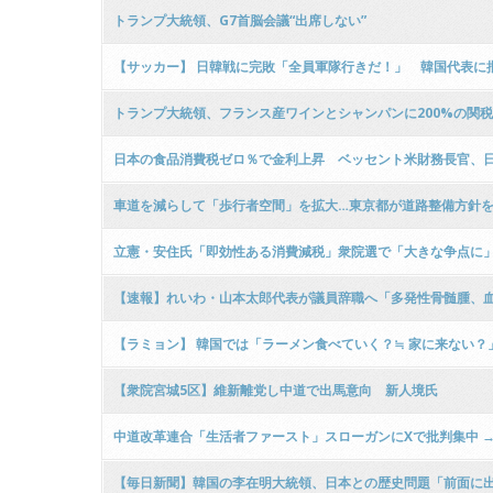
トランプ大統領、G7首脳会議“出席しない”
【サッカー】 日韓戦に完敗「全員軍隊行きだ！」 韓国代表に
トランプ大統領、フランス産ワインとシャンパンに200%の関
日本の食品消費税ゼロ％で金利上昇 ベッセント米財務長官、
車道を減らして「歩行者空間」を拡大…東京都が道路整備方針を発表
立憲・安住氏「即効性ある消費減税」衆院選で「大きな争点に
【速報】れいわ・山本太郎代表が議員辞職へ「多発性骨髄腫、
【ラミョン】 韓国では「ラーメン食べていく？≒ 家に来ない？
【衆院宮城5区】維新離党し中道で出馬意向 新人境氏
中道改革連合「生活者ファースト」スローガンにXで批判集中 
【毎日新聞】韓国の李在明大統領、日本との歴史問題「前面に