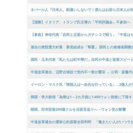
ネパール人『日本人、勘違いしないで！僕らはお前ら日本人が
【国際】イタリア、トランプ氏主導の「平和評議会」不参加へ
【参政】神谷代表「自民と正面からガチンコで戦う」「中道は
連合の衆院選方針案 新党結成を「尊重」 国民との候補者調整
国民・玉木代表「私たちは町中華だ」自民や中道と政策スピー
中道改革連合、辺野古移設で党内不一致が露呈 → 公明・斎藤
イーロン・マスク氏「韓国人は一歩先を行っている」…2億人が見るSN
韓国・李大統領「為替は1～2カ月後に1400ウォン前後に下落
韓国、対米投資200億ドルを当面見送りへ－ウォン安が影響
中道改革連合の選挙公約原案全容判明 「働きたい人がいつで