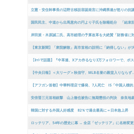
立憲・安住幹事長の辺野古移設容認発言に沖縄県連が怒りの抗議
国民民主、中道から出馬意向の円より子氏を除籍処分 「結束
岸田派・木原誠二氏、高市総理の予算改革を大絶賛「財務省に
【東京新聞】「衆院解散」高市首相の説明に「納得しない」が
【ﾈｯﾄで話題】『中革連、Xアカ作るなり3万フォロワーで、ポ
【中央日報】＜大リーグ＞秋信守、MLB名誉の殿堂入りならず…投票で
【アフガン首都】中華料理店で爆発、7人死亡 IS「中国人標的
安倍晋三元首相銃撃 山上徹也被告に無期懲役の判決 奈良地
韓国に対する外国人好感度 82％で過去最高に＝日本急上昇
ロッテリア、54年の歴史に幕 → 全店「ゼッテリア」に名称変