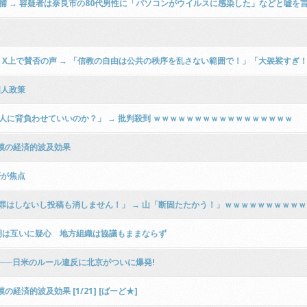
 → 容疑者は奈良市の80代男性に「パソコンがウイルスに感染した」などと嘘を言い
X上で賛否の声 → 「信教の自由は公共の秩序を乱さない範囲で！」「大袈裟すぎ
国人政策
人に背負わせていいのか？」 → 批判殺到 ｗｗｗｗｗｗｗｗｗｗｗｗｗｗｗｗｗ
模の経済的波及効果
否が焦点
謝罪はしないし投稿も消しません！」 → 山「断固たたかう！」ｗｗｗｗｗｗｗｗｗ
明は互いに疑心 地方組織は協議もままならず
──日米のルール違反に北京がついに爆発!
済的波及効果 [1/21] [ばーど★]