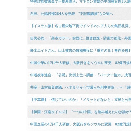
特殊詐欺被害金で不動産購入、マネロン容疑の中国籍女性3人逮捕
自民、公認候補284人を発表 ”不記載議員”も公認へ
【イスラム教】名古屋栄地下街でインドネシア人らの集団礼拝、
自民公約、「高市カラー」前面に…投資促進・防衛力強化・外
鈴木エイトさん、山上被告の無期懲役に「重すぎる！事件を彼1
中国企業の1万4千人研修、大阪行きをソウルに変更 82億円規
中道改革連合、「公明」比例上位へ調整…「バーター協力」成
共産・山村奈良県議、へずまりゅう市議らを刑事告訴 → へ「
【中革連】「信じていいのか」「メリットがないと」立民と公
【韓国・江南タイムズ】 「一つの中国」を踏み越えたのは誰か?
中国企業の1万4千人研修、大阪行きをソウルに変更 82億円規模の経