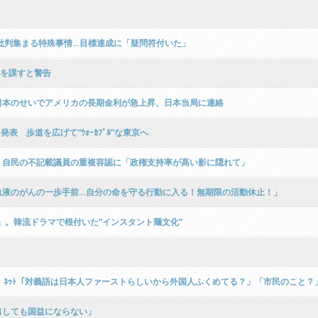
批判集まる特殊事情…目標達成に「疑問符付いた」
税を課すと警告
日本のせいでアメリカの長期金利が急上昇、日本当局に連絡
 歩道を広げて“ｳｫｰｶﾌﾞﾙ”な東京へ
」自民の不記載議員の重複容認に「政権支持率が高い影に隠れて」
血液のがんの一歩手前…自分の命を守る行動に入る！無期限の活動休止！」
」。韓流ドラマで根付いた“インスタント麺文化”
→ ﾈｯﾄ「対義語は日本人ファーストらしいから外国人ふくめてる？」「市民のこと
出しても国益にならない」