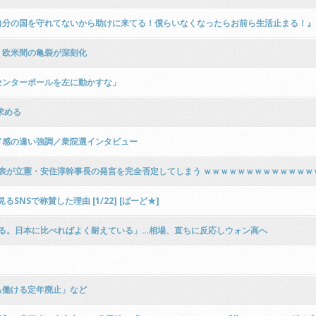
自分の国を守れてないから助けに来てる！僕らいなくなったらお前ら生活止まる！』
 欧米間の亀裂が深刻化
センターポールを左に動かすな」
求める
ド感の違い強調／衆院選インタビュー
代表が立憲・安住淳幹事長の発言を完全否定してしまう ｗｗｗｗｗｗｗｗｗｗｗｗｗ
Sで称賛した理由 [1/22] [ばーど★]
する。日本に比べればよく耐えている」…相場、直ちに反応しウォン高へ
も働ける定年廃止」など