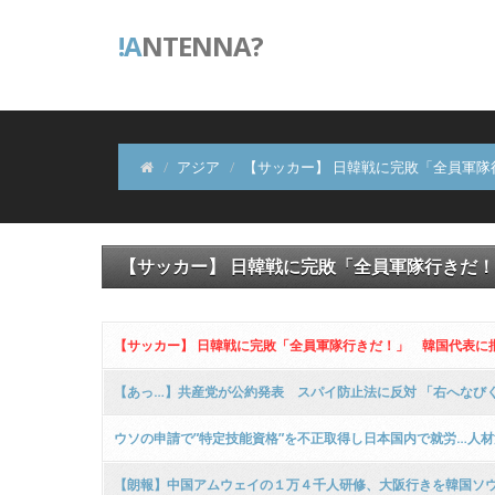
!A
NTENNA?
アジア
【サッカー】 日韓戦に完敗「全員軍
【サッカー】 日韓戦に完敗「全員軍隊行きだ
【サッカー】 日韓戦に完敗「全員軍隊行きだ！」 韓国代表に
【あっ…】共産党が公約発表 スパイ防止法に反対 「右へなび
ウソの申請で”特定技能資格”を不正取得し日本国内で就労…人材
【朗報】中国アムウェイの１万４千人研修、大阪行きを韓国ソ