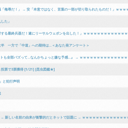
「侮辱だ！」 → 安「本意ではなく、言葉の一部が切り取られたものだ！」ｗｗｗ
乱した」
対する最終兵器だ！遂にリーサルウェポンを出した！」ｗｗｗｗｗｗｗｗｗｗｗｗｗ
大半 一方で「中道」への期待は…＜あなた発アンケート＞
ストも全部バズって…なんかちょっと嫌な予感…』 → ｗｗｗｗｗｗｗｗｗｗｗｗｗ
3票獲得 [1/21] [昆虫図鑑★]
」と犯行声明
裁
更 → 新しい名前の由来が衝撃的だとネットで話題に → ｗｗｗｗｗｗｗｗｗｗｗｗｗ