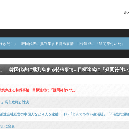
ホ
隊行きだ！」 韓国代表に批判集まる特殊事情…目標達成に「疑問符付いた」
！」 韓国代表に批判集まる特殊事情…目標達成に「疑問符付い
批判集まる特殊事情…目標達成に「疑問符付いた」
く」高市政権と対決
派遣会社経営の中国人など４人を逮捕 → ﾈｯﾄ「とんでもない生活社」「不起訴は
ウルに変更