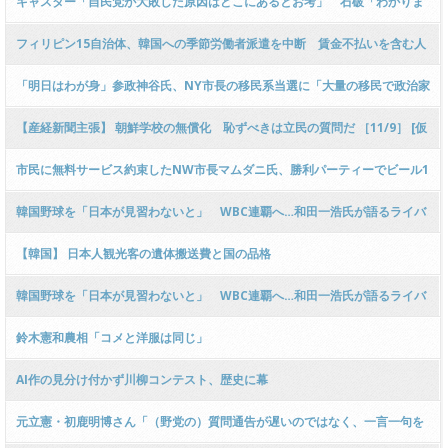
キャスター「自民党が大敗した原因はどこにあるとお考」 石破「わかりま
ｗｗｗｗｗ
せん」
フィリピン15自治体、韓国への季節労働者派遣を中断 賃金不払いを含む人
身売買などが繰り返し発生
「明日はわが身」参政神谷氏、NY市長の移民系当選に「大量の移民で政治家
の人種変わる」
【産経新聞主張】 朝鮮学校の無償化 恥ずべきは立民の質問だ ［11/9］ [仮
面ウニダー★]
市民に無料サービス約束したNW市長マムダニ氏、勝利パーティーでビール1
杯約2000円請求し批判殺到
韓国野球を「日本が見習わないと」 WBC連覇へ…和田一浩氏が語るライバ
ルの“脅威”
【韓国】 日本人観光客の遺体搬送費と国の品格
韓国野球を「日本が見習わないと」 WBC連覇へ…和田一浩氏が語るライバ
ルの“脅威”
鈴木憲和農相「コメと洋服は同じ」
AI作の見分け付かず川柳コンテスト、歴史に幕
元立憲・初鹿明博さん「（野党の）質問通告が遅いのではなく、一言一句を