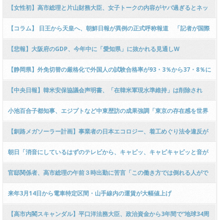
確認したい役人が取りに来るのが遅くなってるだけ！」 ← 突っ込み殺到 ｗ
【女性初】高市総理と片山財務大臣、女子トークの内容がヤバ過ぎるとネッ
ｗｗｗｗｗｗｗｗｗｗｗｗｗ
トで話題に → ｗｗｗｗｗｗｗｗｗｗｗｗｗｗｗｗｗｗｗｗｗｗ
【コラム】 日王から天皇へ、朝鮮日報が異例の正式呼称報道 「記者が国際
的慣例に従うようになった」
【悲報】大阪府のGDP、今年中に「愛知県」に抜かれる見通しW
【静岡県】外免切替の厳格化で外国人の試験合格率が93・3％から37・8％に
急落 → 埼玉ひき逃げ中国人は「日本語わからないと言えばいい！」と逃走
【中央日報】韓米安保協議会声明書、「在韓米軍現水準維持」は削除され
ｗｗｗｗｗｗｗｗｗｗｗ
「韓半島非核化」が入る模様
小池百合子都知事、エジプトなど中東歴訪の成果強調「東京の存在感を世界
に位置付ける」
【釧路メガソーラー計画】事業者の日本エコロジー、着工めぐり法令違反が
発覚 → 野口健さん「作業日報を見たが、あれは「誤り」ではなく「改ざん」
朝日「消音にしているはずのテレビから、キャピッ、キャピキャピッと音が
だろう！」ｗｗｗｗｗｗｗ
する！」
官邸関係者、高市総理の午前３時出勤に苦言「この働き方では倒れる人がで
る！」 → ﾈｯﾄ「なんか今まで倒れた人がいかいかのような…」「これが馬車
来年3月14日から電車特定区間・山手線内の運賃が大幅値上げ
馬」
【高市内閣スキャンダル】平口洋法務大臣、政治資金から3年間で“地球34周