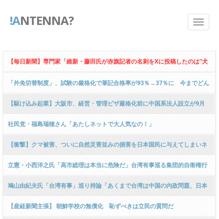
!A
NTENNA?
【毎日新聞】専門家「維新・藤田氏が赤旗記者の名刺をXに投稿したのは”犬
笛行為”に該当！」ｗｗｗｗｗｗｗｗｗｗｗｗｗｗｗｗｗｗ
「外免切替制度」、試験の厳格化で筆記合格率が93％→37％に 今までどん
だけザルだったんだ…
【駆け込み起業】大阪市、経営・管理ビザ厳格化前に中国系法人設立が9月
に倍増 → 行政書士「大阪入管は東京入管と同じ様にやるんだ！なぜなら…」
社民党・福島瑞穂さん「あたしネットで大人気なの！」
→ ｗｗｗｗｗｗｗｗｗｗ
【衝撃】クマ被害、ついに自然災害並みの損害を日本国民に与えてしまいネ
ットで話題に → ｗｗｗｗｗｗｗｗｗｗｗｗｗｗｗｗｗｗｗｗｗ
立憲・小西洋之氏「高市総理は本当に危険だ」台湾有事巡る集団的自衛権行
使について連続投稿
鳩山由紀夫氏「台湾有事」巡り持論「あくまで台湾は中国の内政問題、日本
が関わってはならない」[11/9] [昆虫図鑑★]
【産経新聞主張】 朝鮮学校の無償化 恥ずべきは立民の質問だ