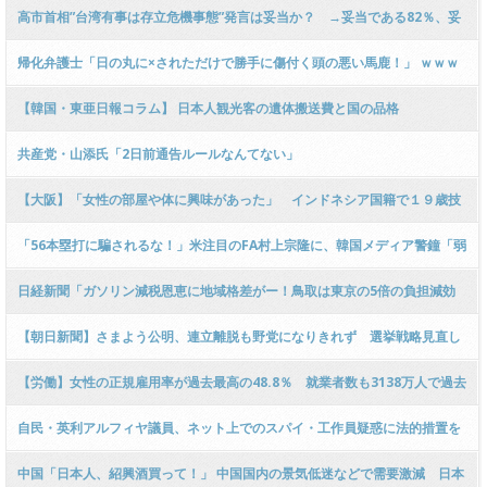
高市首相”台湾有事は存立危機事態”発言は妥当か？ →妥当である82％、妥
当でない12%
帰化弁護士「日の丸に×されただけで勝手に傷付く頭の悪い馬鹿！」 ｗｗｗ
ｗｗｗｗｗｗｗｗｗｗｗｗｗｗｗｗｗ
【韓国・東亜日報コラム】 日本人観光客の遺体搬送費と国の品格
共産党・山添氏「2日前通告ルールなんてない」
【大阪】「女性の部屋や体に興味があった」 インドネシア国籍で１９歳技
能実習生の男を逮捕 ２０代女性宅の２階ベランダから室内に侵入
「56本塁打に騙されるな！」米注目のFA村上宗隆に、韓国メディア警鐘「弱
点が随所に発覚」「30％近い三振率が不安材料」[11/9] [昆虫図鑑★]
日経新聞「ガソリン減税恩恵に地域格差がー！鳥取は東京の5倍の負担減効
果で不公平だー！」 ← 突っ込み殺到 ｗｗｗｗｗｗｗｗｗｗｗｗｗｗｗｗｗ
【朝日新聞】さまよう公明、連立離脱も野党になりきれず 選挙戦略見直し
ｗ
も課題
【労働】女性の正規雇用率が過去最高の48.8％ 就業者数も3138万人で過去
最高
自民・英利アルフィヤ議員、ネット上でのスパイ・工作員疑惑に法的措置を
検討「事実無根の主張！名誉毀損！海外勢力と本国内の著名アカウントによ
中国「日本人、紹興酒買って！」 中国国内の景気低迷などで需要激減 日本