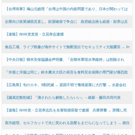
る相乗効果がー！」
市場の拡大図る
【台湾有事】鳩山元総理「台湾は中国の内政問題であり、日本が関わっては
ならない！」ｗｗｗｗｗｗｗｗｗｗｗｗｗｗｗｗｗ
企業向け政策減税見直し、財源確保で争点に 政府総点検も経産・財界は反
発
【速報】NHK党党首・立花孝志逮捕
食品工場、ライブ映像が海外サイトで無断流出でセキュリティ欠陥露呈 → ﾈｯ
ﾄ「機密ダダ漏れ」「一般家庭カメラも流出してる」「どこ製？」「中華製か
【中央日報】韓米安保協議会声明書、「在韓米軍現水準維持」は削除され
な」「スパイカメラ」
「韓半島非核化」が入る模様
「米価と洋服は同じ」鈴木農水大臣の発言を食料安全保障の専門家が痛烈批
判…「米の備蓄は国防費と同じ」
【広島県】旬のカキ、9割死滅 → 原因不明で養殖産業に大打撃 → 水産会社
社長「原因不明！激甚災害並！」 → ﾈｯﾄ「山がだめになると海も…」「メガ
【議員定数削減】「潰されたら解散したらいい」－維新・藤田共同代表
ソーラーで森林減ったから？」
【速報】NHK党・立花孝志氏を名誉毀損容疑で逮捕 兵庫県警 → 辞職し死
去した竹内英明元県議の妻らが問題追求 ………
高市総理、セルフカットで夫に笑われる染髪もまだらになってしまう → 就任
以来私用車を使えず週末外出を控え美容室行けず ｗｗｗｗｗｗｗｗｗｗｗｗ