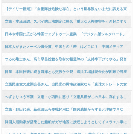
本が復活した」という意味」
【デイリー新潮】「自衛隊は危険な存在」という世界観をいまだに訴える東
京新聞と教師たち 有事に彼らは誰に助けを求めるのか
立憲・本庄政調、スパイ防止法制定に懸念「重大な人権侵害を引き起こすリ
スクがある！」 → ｗｗｗｗｗｗｗｗｗｗｗｗｗｗｗｗｗｗｗｗ
日本や米国に広がる韓国ウェブトゥーン産業…「デジタル版シルクロード」
目指すK-マンガ
日本人がまたノーベル賞受賞、中国との「差」はどこに？―中国メディア
つるの剛士さん、高市早苗総裁を取材の報道陣の「支持率下げてやる」発言
音声に怒り「世論誘導、世論工作、報道しない自由…もうとっくに信じてな
日産 本田技研に続き鴻海とも交渉ケツ裂 追浜工場は現金化が困難で当座
い！」
の現金に差し障る恐れも
立憲民主党の政調会長さん、自民党の男性政治家なら「直球ストレートの女
性蔑視発言」としてバッシングされそうな衝撃発言をするも何故かスルーさ
へずまりゅう市議 立憲・小西氏に怒り「立憲共産がこの日本に存在するこ
れる → ｗｗｗｗｗｗｗｗｗ
と自体が日本人として恥ずかしいです」
立憲・野田代表、萩生田氏ら要職起用に「国民感情からすると理解できな
い！裏金がー！」 → ﾈｯﾄ「あなたの所の前代表代行の辻元清美さんは…」 →
韓国人活動家が搭乗した船舶がガザ地区に接近しようとしてイスラエル軍に
ｗｗｗｗｗｗｗｗｗｗｗ
拿捕される…韓国政府、早期釈放を要請