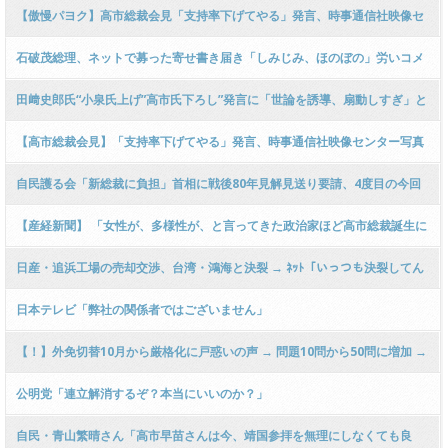
協力を含むODAは公的資金を原資…そういう考え方は理解出来ない」
【傲慢パヨク】高市総裁会見「支持率下げてやる」発言、時事通信社映像セ
ンター写真部所属男性カメラマンであることを発表 厳重注意
石破茂総理、ネットで募った寄せ書き届き「しみじみ、ほのぼの」労いコメ
ント殺到
田﨑史郎氏“小泉氏上げ”高市氏下ろし”発言に「世論を誘導、扇動しすぎ」と
金子恵美氏が苦言「”高市さん下ろし“が凄かった…」
【高市総裁会見】「支持率下げてやる」発言、時事通信社映像センター写真
部所属男性カメラマンであることを発表 厳重注意 [Ailuropoda
自民護る会「新総裁に負担」首相に戦後80年見解見送り要請、4度目の今回
melanoleuca★]
は受け取られず
【産経新聞】 「女性が、多様性が、と言ってきた政治家ほど高市総裁誕生に
眉ひそめている」参政・梅村氏
日産・追浜工場の売却交渉、台湾・鴻海と決裂 → ﾈｯﾄ「いっつも決裂してん
な日産」「プライド高すぎ」「ホンダに振られホンハイにも…」
日本テレビ「弊社の関係者ではございません」
【！】外免切替10月から厳格化に戸惑いの声 → 問題10問から50問に増加 →
正答率70％から90％に引き上げ → 外国人「難しくなったので交通ルールを
公明党「連立解消するぞ？本当にいいのか？」
勉強しなければならない！」
自民・青山繁晴さん「高市早苗さんは今、靖国参拝を無理にしなくても良