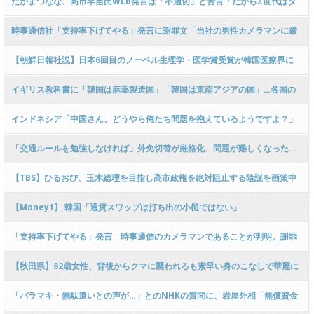
たかまつなな、高市早苗氏WLB発言は「不適切」と苦言「だからZ世代はダ
メとか」「ご自身の影響力は考えて頂きたかったと思いますね」
時事通信社「支持率下げてやる」発言に謝罪文「当社の男性カメラマンに厳
重注意！SNSでこれ以外の発言もあるが、このカメラマンではない！」 → ﾈｯ
【朝鮮日報社説】日本6回目のノーベル生理学・医学賞受賞が韓国医療界に
ﾄ「つまり、他にもまだいると？」
与える示唆 [10/9] [ばーど★]
イギリス教科書に「韓国は麻薬製造国」「韓国は東南アジアの国」…各国の
教科書で誤記、だが政府対応は不十分という批判
インドネシア「中国さん、どうやら俺たち問題を抱えているようですよ？」
「交通ルールを勉強しなければ」外免切替が厳格化、問題が難しくなった…
外国人から戸惑いの声も 住民票の提出義務化も
【TBS】ひるおび、玉木総理を目指し高市政権を絶対阻止する陰謀を画策中
→ 田崎史郎さん、榛葉幹事長が全否定した立憲の玉木総理案を「ありえ
【Money1】 韓国「通貨スワップは打ち出の小槌ではない」
る！」ｗｗｗｗｗｗｗｗｗｗｗ
「支持率下げてやる」発言 時事通信のカメラマンであることが判明。謝罪
【秋田県】82歳女性、背後からクマに襲われるも素早い身のこなしで華麗に
スルー → 叫び声で威嚇しクマを退散させてしまう （動画あり）
「バラマキ・無駄遣いとの声が…」とのNHKの質問に、岩屋外相「無償資金