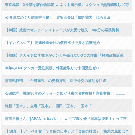
東京地裁、X投稿を著作物認定 → ネット掲示板にスクショで無断転載し40万
円賠償命令
公明 連立めぐり結論持ち越し 赤羽会長は「閣外協力」にも言及
【韓国】政府のオンラインストレージが火災で焼失 8年分の業務資料
858TBが消滅か バックアップなく「気が遠くなる」
【インドネシア】 高速鉄道会社の債務巡り中共と協議開始
【韓国】タカイチに李在明がケンカを売れない3つの理由 「極右政権誕生」
に歯がみはするけれど…
今年のLNGタンカー受注実績、韓国総取りで中国受注ゼロ
高市執行部、「台湾重視」の姿勢抑制 対中外交の波乱を回避
石破総理、戦後80年のメッセージめぐり東大名誉教授と意見交換 → ………
維新「玉木」、立憲「玉木」、国民「玉木」、玉木「
高市早苗さん『JAPAN is back！』 → 元宝塚女優『日本は後退！』って言
ったぁああああ！』 → AI「"Japan is back" は「日本が帰ってきた」「日
【 辺真一】ノーベル賞「３０個の日本」と「２個の韓国」 格差の原因は？