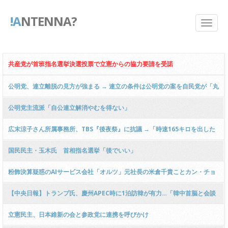
!A
NTENNA?
共産党が首班指名選挙決選投票で立憲からの協力要請を受諾
公明党、連立離脱の見方が強まる → 連立の条件は公明党の案を自民党が「丸
のみ」する事 → 公明・赤羽会長「交渉を勝ち取る！」ｗｗｗｗｗｗｗｗｗｗ
公明党主流派「自公連立解消やむを得ない」
ｗｗｗｗｗｗｗｗ
広末涼子さん所属事務所、TBS『後夜祭』に抗議 →「時速165キロを出した
ことがないのは？」 → 回答は大谷翔平／佐々木朗ら希／伊良部秀輝／広末涼
国民民主・玉木氏 首相指名選挙「後でいい」
子の4択 ………
粉飾決算疑惑のAIサービス会社「オルツ」元社長の米倉千貴ことカン・チョ
ンキィ容疑者ら4人を逮捕 → ﾈｯﾄ「売上高の8割超を粉飾か」ｗｗｗｗｗｗｗ
【中央日報】トランプ氏、慶州APEC時に1泊訪韓が有力…「韓中首脳と会談
ｗｗｗｗｗｗｗｗｗｗｗ
後に出国」日本では2泊3日滞在
立憲民主、日本維新の会と参政党に連携を呼びかけ