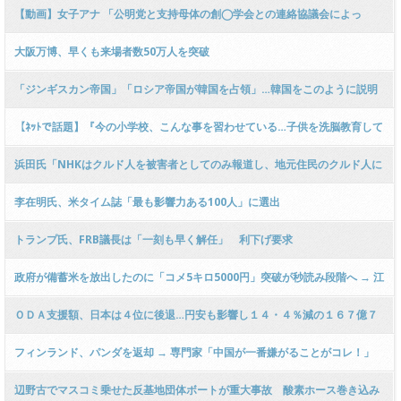
した外国の教科書、徐教授が怒り
【動画】女子アナ 「公明党と支持母体の創◯学会との連絡協議会によっ
て…」 → ディレクター 「とばせ！！！」 → 女子アナ「ごめんなさい…」 →
大阪万博、早くも来場者数50万人を突破
ｗｗｗｗｗｗｗｗｗｗｗ
「ジンギスカン帝国」「ロシア帝国が韓国を占領」…韓国をこのように説明
した外国の教科書、徐教授が怒り [4/18] [ばーど★]
【ﾈｯﾄで話題】『今の小学校、こんな事を習わせている…子供を洗脳教育して
歴史を変えている！』 → ………
浜田氏「NHKはクルド人を被害者としてのみ報道し、地元住民のクルド人に
対する不安を報じていない」
李在明氏、米タイム誌「最も影響力ある100人」に選出
トランプ氏、FRB議長は「一刻も早く解任」 利下げ要求
政府が備蓄米を放出したのに「コメ5キロ5000円」突破が秒読み段階へ → 江
藤農水相「トイレットペーパー騒動と同じだ！」「農水省はコメ価格にコミ
ＯＤＡ支援額、日本は４位に後退…円安も影響し１４・４％減の１６７億７
ットしない！」ｗｗｗｗｗｗ
１６７万ドル
フィンランド、パンダを返却 → 専門家「中国が一番嫌がることがコレ！」
→ 沓澤亮治氏「なお日本国内で一番パンダが存在するのは和歌山県！理由
辺野古でマスコミ乗せた反基地団体ボートが重大事故 酸素ホース巻き込み