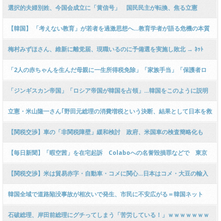
髪型になってしまいネットで話題に → ｗｗｗｗｗｗｗｗｗｗｗｗｗｗｗｗｗ
選択的夫婦別姓、今国会成立に「黄信号」 国民民主が転換、焦る立憲
ｗｗｗｗ
【韓国】 「考えない教育」が若者を過激思想へ…教育学者が語る危機の本質
梅村みずほさん、維新に離党届、現職いるのに予備選を実施し敗北 → ﾈｯﾄ
「国会質疑で度々中国を批判してきたから？」ｗｗｗｗｗｗｗｗｗｗｗｗｗ
「2人の赤ちゃんを生んだ母親に一生所得税免除」「家族手当」「保護者ロ
ｗｗｗｗｗｗ
ーン」ハンガリーの少子化対策
「ジンギスカン帝国」「ロシア帝国が韓国を占領」…韓国をこのように説明
した外国の教科書、徐教授が怒り
立憲・米山隆一さん｢野田元総理の消費増税という決断、結果として日本を救
った！｣ｗｗｗｗｗｗｗｗｗｗｗｗｗｗｗｗｗｗｗｗｗ
【関税交渉】車の「非関税障壁」緩和検討 政府、米国車の検査簡略化も
【毎日新聞】「暇空茜」を在宅起訴 Colaboへの名誉毀損罪などで 東京
地検
【関税交渉】米は貿易赤字・自動車・コメに関心…日本はコメ・大豆の輸入
拡大カード用意
韓国全域で道路陥没事故が相次いで発生、市民に不安広がる＝韓国ネット
「問題が起きない方が不思議」
石破総理、岸田前総理にグチってしまう「苦労している！」ｗｗｗｗｗｗｗ