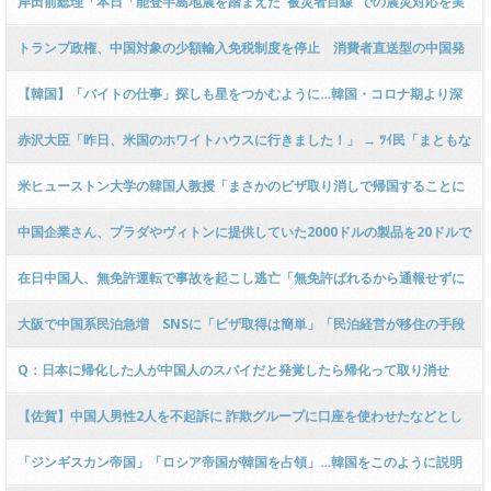
岸田前総理「本日「能登半島地震を踏まえた"被災者目線"での震災対応を実
現する議員の会」を発足しました！」 ← 総理の時に補正予算組まなかったの
トランプ政権、中国対象の少額輸入免税制度を停止 消費者直送型の中国発
に？とツッコミ殺到 …
Temu・SHEINに打撃
【韓国】「バイトの仕事」探しも星をつかむように…韓国・コロナ期より深
刻な“採用干ばつ”
赤沢大臣「昨日、米国のホワイトハウスに行きました！」 → ﾂｲ民「まともな
報告せい！」 → 赤沢大臣「外交交渉中だからできん！！！」ｗｗｗｗｗｗｗ
米ヒューストン大学の韓国人教授「まさかのビザ取り消しで帰国することに
ｗｗｗｗｗｗｗｗｗ
なりました」…移民取り締まり強化
中国企業さん、プラダやヴィトンに提供していた2000ドルの製品を20ドルで
販売し始めてしまう
在日中国人、無免許運転で事故を起こし逃亡「無免許ばれるから通報せずに
立ち去った！」 → なお、容疑者は過去４件の交通違反を起こし免取になって
大阪で中国系民泊急増 SNSに「ビザ取得は簡単」「民泊経営が移住の手段
いた模様 ………
に」
Q：日本に帰化した人が中国人のスパイだと発覚したら帰化って取り消せ
る？ → 与党側からの衝撃的な回答がネットで話題に → ｗｗｗｗｗｗｗｗｗ
【佐賀】中国人男性2人を不起訴に 詐欺グループに口座を使わせたなどとし
ｗｗｗｗｗｗｗｗｗｗｗｗｗ
て逮捕・送検
「ジンギスカン帝国」「ロシア帝国が韓国を占領」…韓国をこのように説明