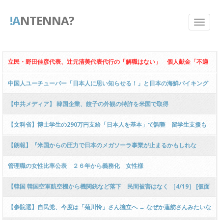
!A
NTENNA?
立民・野田佳彦代表、辻元清美代表代行の「解職はない」 個人献金「不適
切記載」発覚で
中国人ユーチューバー「日本人に思い知らせる！」と日本の海鮮バイキング
食い散らす動画が物議 → 叫んだり、店員を威圧したりするような場面も
【中共メディア】 韓国企業、餃子の外観の特許を米国で取得
………
【文科省】博士学生の290万円支給「日本人を基本」で調整 留学生支援も
継続
【朗報】『米国からの圧力で日本のメガソーラ事業が止まるかもしれな
い！？』 → ｗｗｗｗｗｗｗｗｗｗｗｗｗｗｗｗｗｗ
管理職の女性比率公表 ２６年から義務化 女性様
【韓国 韓国空軍航空機から機関銃など落下 民間被害はなく ［4/19］ [仮面
ウニダー★]
【参院選】自民党、今度は「菊川怜」さん擁立へ → なぜか蓮舫さんみたいな