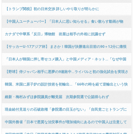
ｗｗｗｗｗｗｗｗｗｗｗｗｗｗｗｗｗ
【トランプ関税】初の日米交渉 詳しいやり取りが明らかに
【中国人ユーチューバー】「日本人に思い知らせる」食い散らす動画が物
議 台湾メディア報じる [4/18] [右大臣・大ちゃん之弼★]
カナダで中華系「反日」博物館 岩屋は相手の外相に抗議せず
【サッカーU-17アジア杯】 まさか！韓国が決勝進出目前の90＋12分に痛恨
被弾→PK戦３人連続失敗で涙の敗退
「日本人が韓国に押し寄せコメ購入」と中国メディア・ネット…「なぜ中国
に来ないの？おいでよ」
【野球】侍ジャパン相手に悪夢の9連敗中…ライバルと初の強化試合を実現さ
せた韓国 KBOトップが語る意義
韓国、米国に原子炉の設計技術を初輸出… 「66年の時を経て逆輸出という快
挙」と韓国メディア称賛
維新・梅村みずほ参院議員が離党届 次期参院選で公認得られず
現金給付見送りの石破政権「参院選の目玉がない」「自民党ごとトランプに
つぶされる」 → ﾈｯﾄ「自民が潰れるのはトランプのせいじゃないぞｗ」「消
中国外務省「日本で悪質な治安事件が増加傾向にあるので中国人は注意して
費税廃止すれば？」
日本旅行するように」