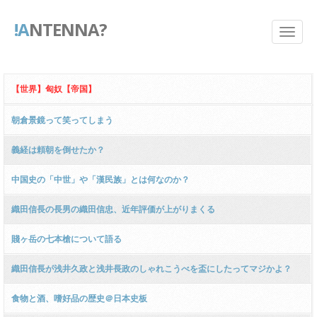
!A
NTENNA?
【世界】匈奴【帝国】
朝倉景鏡って笑ってしまう
義経は頼朝を倒せたか？
中国史の「中世」や「漢民族」とは何なのか？
織田信長の長男の織田信忠、近年評価が上がりまくる
賤ヶ岳の七本槍について語る
織田信長が浅井久政と浅井長政のしゃれこうべを盃にしたってマジかよ？
食物と酒、嗜好品の歴史＠日本史板