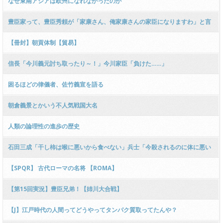
なぜ東南アジアは欧州になれなかったのか
豊臣家って、豊臣秀頼が「家康さん、俺家康さんの家臣になりますわ」と言
っていたら滅亡しない？
【冊封】朝貢体制【貿易】
信長「今川義元討ち取ったり～！」今川家臣「負けた……」
困るほどの律儀者、佐竹義宣を語る
朝倉義景とかいう不人気戦国大名
人類の論理性の進歩の歴史
石田三成「干し柿は喉に悪いから食べない」兵士「今殺されるのに体に悪い
って変な奴だな」
【SPQR】 古代ローマの名将 【ROMA】
【第15回実況】豊臣兄弟！【姉川大合戦】
【J】江戸時代の人間ってどうやってタンパク質取ってたんや？