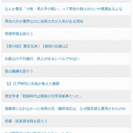
なんか最近「小牧・長久手の戦い」って秀吉の負けみたいや風潮あるよな
秀吉の方が優秀なのに信長の方が人気がある理由
明清帝国を語ろう
【第16回】豊臣兄弟！【覚悟の比叡山】
比叡山の千日修行、死人が出るレベルでやばい
畠山義綱を語ろう
【J】江戸時代に生魚が食えた範囲
歴史学者「戦国時代は暗殺が日常茶飯事だった」
後継者になれなかった信長の兄・織田信広は、なぜ謀反後も重用されたのか
長篠・設楽原合戦を語ろう