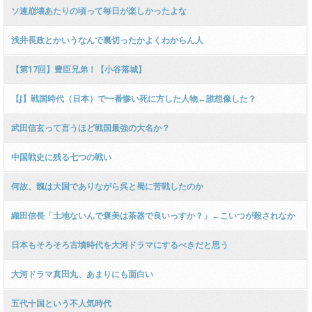
ソ連崩壊あたりの頃って毎日が楽しかったよな
浅井長政とかいうなんで裏切ったかよくわからん人
【第17回】豊臣兄弟！【小谷落城】
【J】戦国時代（日本）で一番惨い死に方した人物←誰想像した？
武田信玄って言うほど戦国最強の大名か？
中国戦史に残る七つの戦い
何故、魏は大国でありながら呉と蜀に苦戦したのか
織田信長「土地ないんで褒美は茶器で良いっすか？」←こいつが殺されなか
った理由
日本もそろそろ古墳時代を大河ドラマにするべきだと思う
大河ドラマ真田丸、あまりにも面白い
五代十国という不人気時代