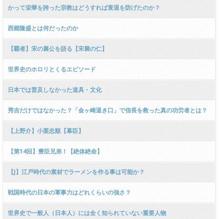
かって栄華を誇った宗教はどうすれば衰退を防げたのか？
西郷隆盛とは何だったのか
【覇者】宋の襄公を語る【宋襄の仁】
世界史のホロリとくるエピソード
日本では普及しなかった道具・文化
秀吉だけではなかった？「金ヶ崎退き口」で信長を救った真の功労者とは？
【上野介】小栗忠順【幕臣】
【第14回】豊臣兄弟！【絶体絶命】
【J】江戸時代の素材でラーメンを作る事は可能か？
戦国時代の日本の軍事力はどれくらいの強さ？
世界史で一般人（日本人）には全く知られていない重要人物